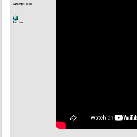
Mensajes: 9991
En línea