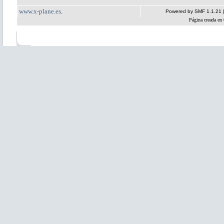
www.x-plane.es
.
Powered by SMF 1.1.21
Página creada en