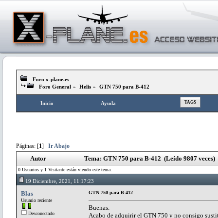
Foro x-plane.es
Foro General
»
Helis
»
GTN 750 para B-412
TAGS
Inicio
Ayuda
Páginas: [
1
]
Ir Abajo
Autor
Tema: GTN 750 para B-412 (Leído 9807 veces)
0 Usuarios y 1 Visitante están viendo este tema.
19 Diciembre, 2021, 11:17:23
Blas
GTN 750 para B-412
Usuario reciente
Buenas.
Desconectado
Acabo de adquirir el GTN 750 y no consigo sustit