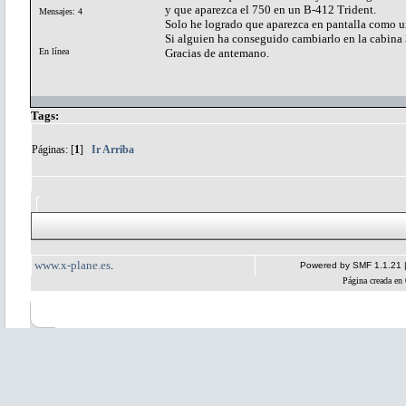
y que aparezca el 750 en un B-412 Trident.
Mensajes: 4
Solo he logrado que aparezca en pantalla como 
Si alguien ha conseguido cambiarlo en la cabina 
En línea
Gracias de antemano.
Tags:
Páginas: [
1
]
Ir Arriba
www.x-plane.es
.
Powered by SMF 1.1.21
Página creada en