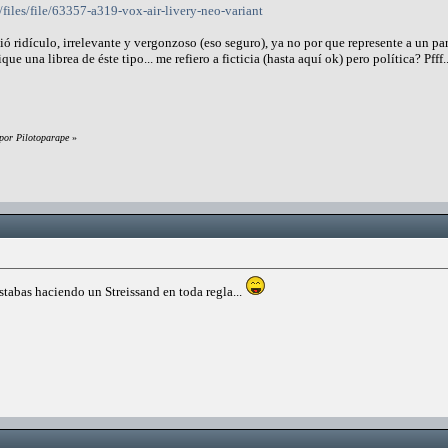
/files/file/63357-a319-vox-air-livery-neo-variant
ó ridículo, irrelevante y vergonzoso (eso seguro), ya no por que represente a un pa
que una librea de éste tipo... me refiero a ficticia (hasta aquí ok) pero política? Pfff.
 por Pilotoparape
»
estabas haciendo un Streissand en toda regla...