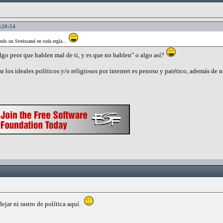
2:20:54
endo un Streissand en toda regla...
lgo peor que hablen mal de ti, y es que no hablen" o algo así?
r los ideales políticos y/o religiosos por internet es penoso y patético, además de
dejar ni rastro de política aquí.