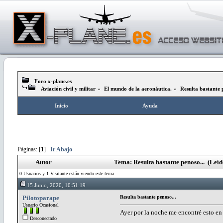
Foro x-plane.es
Aviación civil y militar
»
El mundo de la aeronáutica.
»
Resulta bastante 
Inicio
Ayuda
Páginas: [
1
]
Ir Abajo
Autor
Tema: Resulta bastante penoso... (Leíd
0 Usuarios y 1 Visitante están viendo este tema.
15 Junio, 2020, 10:51:19
Pilotoparape
Resulta bastante penoso...
Usuario Ocasional
Ayer por la noche me encontré esto en 
Desconectado