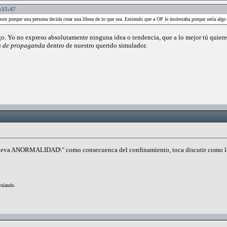
1:15:47
este porque una persona decida crear una librea de lo que sea. Entiendo que a OP le molestaba porque sería algo
o. Yo no expreso absolutamente ninguna idea o tendencia, que a lo mejor tú quieres
ón de propaganda
dentro de nuestro querido simulador.
"nueva ANORMALIDAD\" como consecuenca del confinamiento, toca discutir como 
volando.