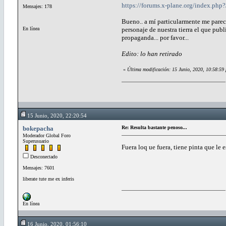
https://forums.x-plane.org/index.php?
Mensajes: 178
Bueno.. a mí particularmente me pareci
En línea
personaje de nuestra tierra el que publi
propaganda... por favor...
Edito: lo han retirado
«
Última modificación: 15 Junio, 2020, 10:58:59
15 Junio, 2020, 22:20:54
bokepacha
Re: Resulta bastante penoso...
Moderador Global Foro
Superusuario
Fuera loq ue fuera, tiene pinta que le 
Desconectado
Mensajes: 7601
liberate tute me ex inferis
En línea
16 Junio, 2020, 01:56:10