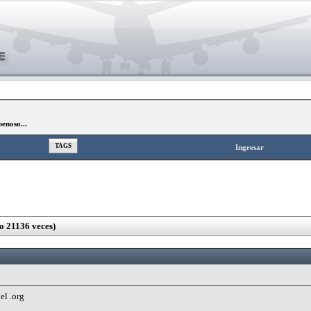
penoso...
TAGS
Ingresar
o 21136 veces)
el .org