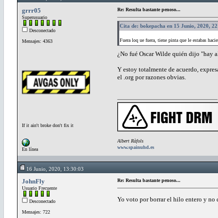
grrr05
Re: Resulta bastante penoso...
Superusuario
Cita de: bokepacha en 15 Junio, 2020, 2
Desconectado
Fuera loq ue fuera, tiene pinta que le estabas haci
Mensajes: 4363
¿No fué Oscar Wilde quién dijo "hay a
Y estoy totalmente de acuerdo, expresa
el .org por razones obvias.
If it ain't broke don't fix it
Albert Ràfols
www.spainuhd.es
En línea
16 Junio, 2020, 13:30:03
JohnFly
Re: Resulta bastante penoso...
Usuario Frecuente
Yo voto por borrar el hilo entero y no 
Desconectado
Mensajes: 722