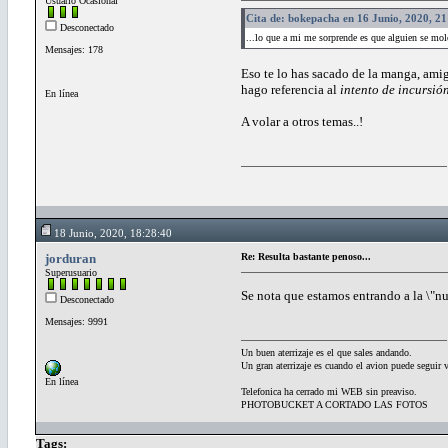
Usuario Ocasional
Cita de: bokepacha en 16 Junio, 2020, 2
Desconectado
...lo que a mi me sorprende es que alguien se mol
Mensajes: 178
Eso te lo has sacado de la manga, amig
hago referencia al
intento de incursi
En línea
A volar a otros temas..!
18 Junio, 2020, 18:28:40
jorduran
Re: Resulta bastante penoso...
Superusuario
Se nota que estamos entrando a la \
Desconectado
Mensajes: 9991
Un buen aterrizaje es el que sales andando.
Un gran aterrizaje es cuando el avion puede seguir 
En línea
Telefonica ha cerrado mi WEB sin preaviso.
PHOTOBUCKET A CORTADO LAS FOTOS
Tags: