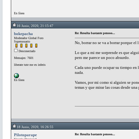
En línea
16 Junio, 2020, 21:15:47
bokepacha
Re: Resulta bastante penoso...
Moderador Global Foro
Superusuario
No, borrar no se va a borrar porque el 
Desconectado
Lo que a mi me sorprende es que alguie
pero me parece un poco absurdo.
Mensajes: 7601
liberate tute me ex inferis
Cada uno puede ocupar su tiempo en lo
nada.
En línea
Vamos, por mi como si alguien se pone
temas y que mirar las cosas desde una
18 Junio, 2020, 16:26:55
Pilotoparape
Re: Resulta bastante penoso...