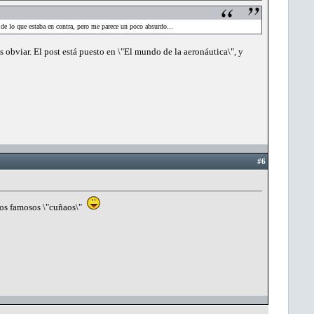
 de lo que estaba en contra, pero me parece un poco absurdo...
 obviar. El post está puesto en \"El mundo de la aeronáutica\", y
#6
los famosos \"cuñaos\"