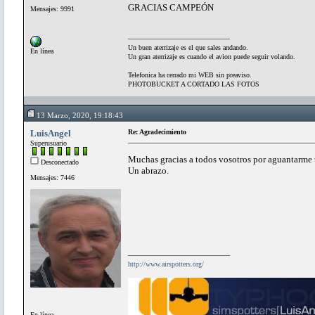
GRACIAS CAMPEÓN
Mensajes: 9991
Un buen aterrizaje es el que sales andando.
En línea
Un gran aterrizaje es cuando el avion puede seguir volando.
Telefonica ha cerrado mi WEB sin preaviso.
PHOTOBUCKET A CORTADO LAS FOTOS
13 Marzo, 2020, 19:18:43
LuisAngel
Re: Agradecimiento
Superusuario
Muchas gracias a todos vosotros por aguantarme 
Desconectado
Un abrazo.
Mensajes: 7446
http://www.airspotters.org/
En línea