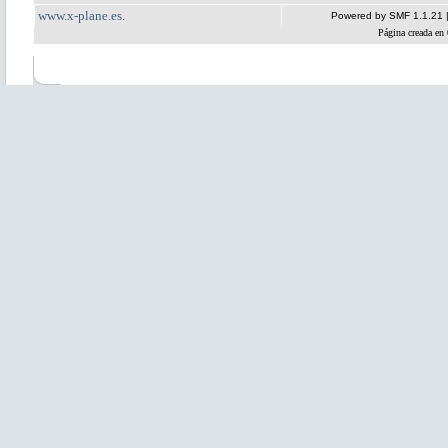
www.x-plane.es
.
Powered by SMF 1.1.21
Página creada en