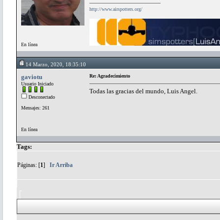
http://www.airspotters.org/
En línea
14 Marzo, 2020, 18:35:10
gaviotu
Re: Agradecimiento
Usuario Iniciado
Todas las gracias del mundo, Luis Angel.
Desconectado
Mensajes: 261
En línea
Tags:
Páginas: [
1
]
Ir Arriba