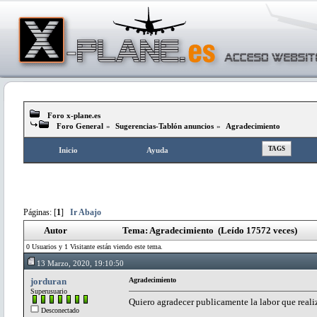
Foro x-plane.es
Foro General
»
Sugerencias-Tablón anuncios
»
Agradecimiento
TAGS
Inicio
Ayuda
Páginas: [
1
]
Ir Abajo
Autor
Tema: Agradecimiento (Leído 17572 veces)
0 Usuarios y 1 Visitante están viendo este tema.
13 Marzo, 2020, 19:10:50
jorduran
Agradecimiento
Superusuario
Quiero agradecer publicamente la labor que real
Desconectado