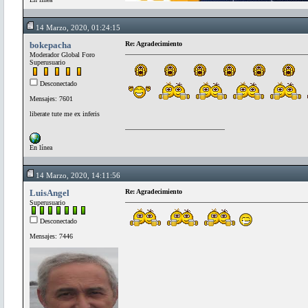
14 Marzo, 2020, 01:24:15
bokepacha
Re: Agradecimiento
Moderador Global Foro
Superusuario
Desconectado
Mensajes: 7601
liberate tute me ex inferis
En línea
14 Marzo, 2020, 14:11:56
LuisAngel
Re: Agradecimiento
Superusuario
Desconectado
Mensajes: 7446