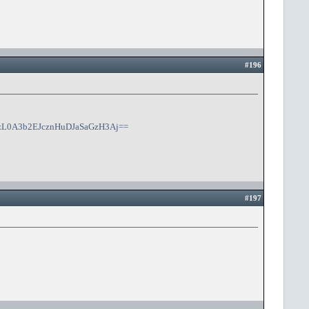
#196
zAzL0A3b2EJcznHuDJaSaGzH3Aj==
#197