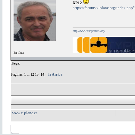
XP12
https://forums.x-plane.org/index.php?/
http://www.airspotters.org/
En línea
Tags:
Páginas:
1
...
12
13
[
14
]
Ir Arriba
www.x-plane.es
.