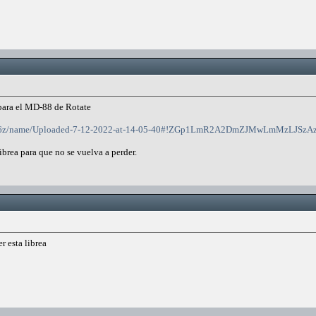
 para el MD-88 de Rotate
v4fjE6z/name/Uploaded-7-12-2022-at-14-05-40#!ZGp1LmR2A2DmZJMwLmMzLJS
librea para que no se vuelva a perder.
r esta librea