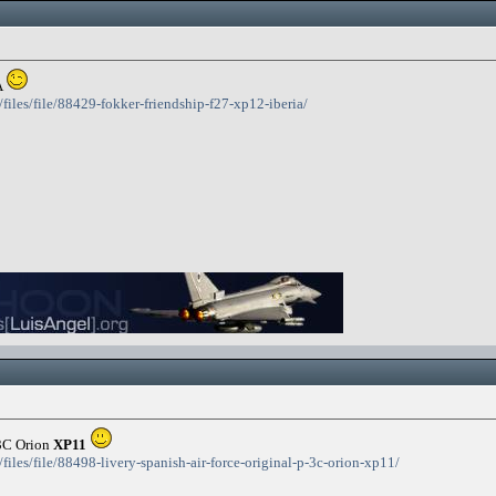
A
/files/file/88429-fokker-friendship-f27-xp12-iberia/
-3C Orion
XP11
files/file/88498-livery-spanish-air-force-original-p-3c-orion-xp11/