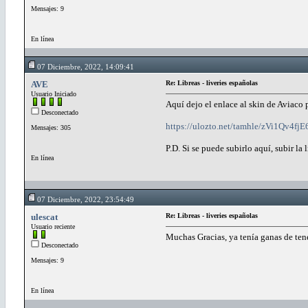
Mensajes: 9
En línea
07 Diciembre, 2022, 14:09:41
AVE
Re: Libreas - liveries españolas
Usuario Iniciado
Aquí dejo el enlace al skin de Aviaco
Desconectado
https://ulozto.net/tamhle/zVi1Q
Mensajes: 305
P.D. Si se puede subirlo aquí, subir la 
En línea
07 Diciembre, 2022, 23:54:49
ulescat
Re: Libreas - liveries españolas
Usuario reciente
Muchas Gracias, ya tenía ganas de tene
Desconectado
Mensajes: 9
En línea