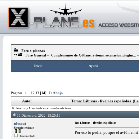
Foro x-plane.es
Foro General
»
Complementos de X-Plane, aviones, escenarios, plugins...
Inicio
Ayuda
Páginas:
1
...
12
13
[
14
]
Ir Abajo
Autor
Tema: Libreas - liveries españolas (L
0 Usuarios y 1 Visitante están viendo este tema.
05 Diciembre, 2022, 19:25:18
ulescat
Re: Libreas - liveries españolas
Usuario reciente
Por eso lo pedía, porque el avión en sí 
Desconectado