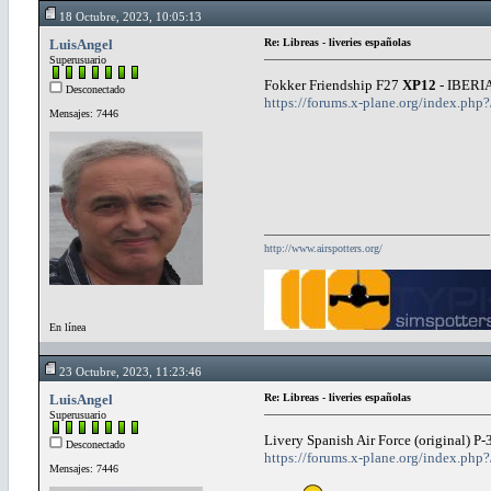
18 Octubre, 2023, 10:05:13
LuisAngel
Re: Libreas - liveries españolas
Superusuario
Fokker Friendship F27
XP12
- IBERI
Desconectado
https://forums.x-plane.org/index.php?
Mensajes: 7446
http://www.airspotters.org/
En línea
23 Octubre, 2023, 11:23:46
LuisAngel
Re: Libreas - liveries españolas
Superusuario
Livery Spanish Air Force (original) P
Desconectado
https://forums.x-plane.org/index.php?/
Mensajes: 7446