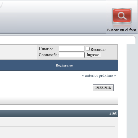
Usuario:
Recordar
Contraseña:
Registrarse
« anterior
próximo »
IMPRIMIR
#195