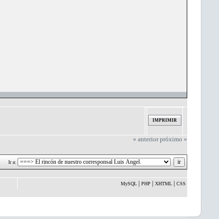
IMPRIMIR
« anterior
próximo »
Ir a:
|
|
|
MySQL
PHP
XHTML
CSS