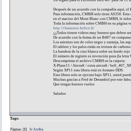
Después de un acuerdo con la compañía aquí, el 
Para información, CMBH solo tiene AS350. Esta e
en el macizo del Mont Blanc con CMBH, le inform
Toda la información sobre CMBH en su página w
http://chamonix-helico.fr/
¡¡¡Todos tienen videos muy buenos que deben ser 
De acuerdo con la forma de un B407 en comparac
Los asientos son de color negro y naranja, las asp
El tablero y los palos están en textura de carbono
La bandera de la cruz blanca sobre un fondo rojo
El número de registro es invención pura (la letra
Descomprima el archivo CMBH en la carpeta:
X-Plane11 / Aircraft / extra aircraft / bell_407_XP1
Según XP11 esta librea está en formato DDS.
Esta librea solo se ejecuta bajo XP11, usted pue
Muchas gracias a Fred de Dreamfoil por este fabu
Que tengas buenos vuelos
Saludos
Tags:
Páginas: [
1
]
Ir Arriba