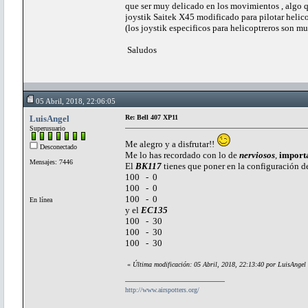
que ser muy delicado en los movimientos , algo 
joystik Saitek X45 modificado para pilotar helic
(los joystik especificos para helicoptreros son mu
Salud
05 Abril, 2018, 22:06:05
LuisAngel
Re: Bell 407 XP11
Superusuario
Me alegro y a disfrutar!!
Desconectado
Me lo has recordado con lo de
nerviosos
,
import
Mensajes: 7446
El
BK117
tienes que poner en la configuración de
100 - 0
100 - 0
100 - 0
En línea
y el
EC135
100 - 30
100 - 30
100 - 30
«
Última modificación: 05 Abril, 2018, 22:13:40 por LuisAngel
http://www.airspotters.org/