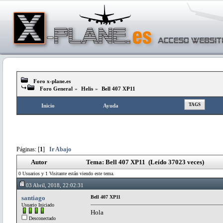
Foro x-plane.es
Foro General
»
Helis
»
Bell 407 XP11
TAGS
Inicio
Ayuda
Páginas: [
1
]
Ir Abajo
Autor
Tema: Bell 407 XP11 (Leído 37023 veces)
0 Usuarios y 1 Visitante están viendo este tema.
03 Abril, 2018, 22:02:31
santiago
Bell 407 XP11
Usuario Iniciado
Hola
Desconectado