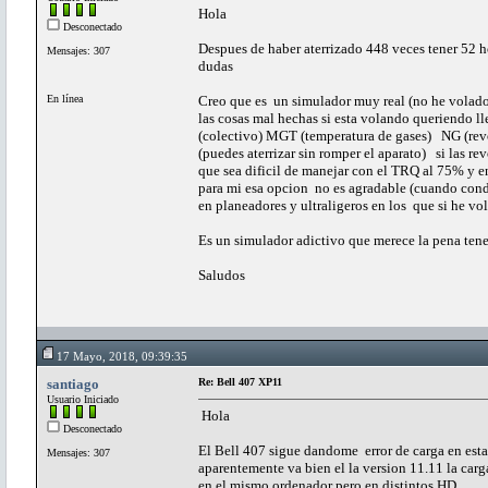
Hola
Desconectado
Despues de haber aterrizado 448 veces tener 52 
Mensajes: 307
dudas
En línea
Creo que es un simulador muy real (no he volado
las cosas mal hechas si esta volando queriendo ll
(colectivo) MGT (temperatura de gases) NG (revol
(puedes aterrizar sin romper el aparato) si las re
que sea dificil de manejar con el TRQ al 75% y e
para mi esa opcion no es agradable (cuando cond
en planeadores y ultraligeros en los que si he 
Es un simulador adictivo que merece la pena tene
Saludos
17 Mayo, 2018, 09:39:35
santiago
Re: Bell 407 XP11
Usuario Iniciado
Hola
Desconectado
El Bell 407 sigue dandome error de carga en esta 
Mensajes: 307
aparentemente va bien el la version 11.11 la carg
en el mismo ordenador pero en distintos HD