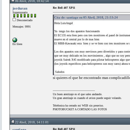
06 Abril, 2018, 18:42:54
jorduran
Re: Bell 407 XP11
Superusuario
Cita de: santiago en 05 Abril, 2018, 21:53:24
Desconectado
Hola LuisAngel
Mensajes: 9991
Ya tengo los dos aparatos funcionando
El EC135 esta bien pero con tres monitores el panel de instrumen
mueve en el central por
El MBB-Kawasaki esta bien y se ve bien con tres monitores se
En línea
Los dos aparatos son muy nerviosos pero divertidos y para contr
que ser muy delicado en los movimientos , algo que no soy per
joystik Saitek X45 modificado para pilotar helicopteros algo que
(los joystik especificos para helicoptreros son muy caros) ahora t
Salud
si quieres el que he encontrado mas complicadillo
Un buen aterrizaje es el que sales andando.
Un gran aterrizaje es cuando el avion puede seguir volando.
Telefonica ha cerrado mi WEB sin preaviso.
PHOTOBUCKET A CORTADO LAS FOTOS
22 Abril, 2018, 14:11:01
santiago
Re: Bell 407 XP11