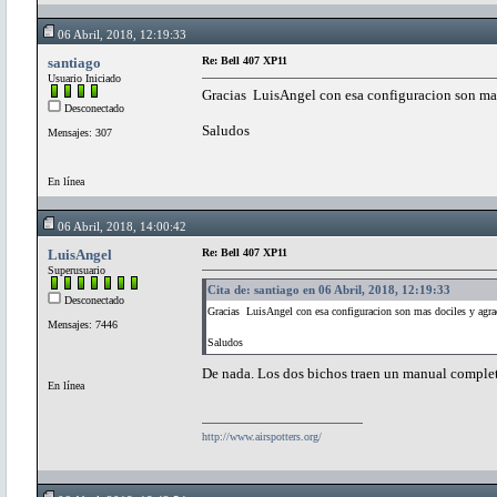
06 Abril, 2018, 12:19:33
santiago
Re: Bell 407 XP11
Usuario Iniciado
Gracias LuisAngel con esa configuracion son mas
Desconectado
Saludos
Mensajes: 307
En línea
06 Abril, 2018, 14:00:42
LuisAngel
Re: Bell 407 XP11
Superusuario
Cita de: santiago en 06 Abril, 2018, 12:19:33
Desconectado
Gracias LuisAngel con esa configuracion son mas dociles y agra
Mensajes: 7446
Saludos
De nada. Los dos bichos traen un manual comple
En línea
http://www.airspotters.org/