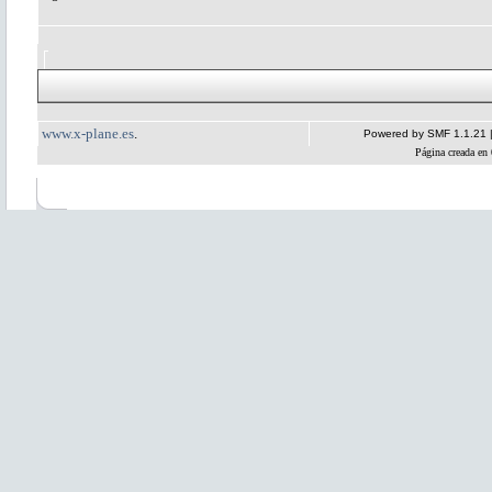
www.x-plane.es
.
Powered by SMF 1.1.21
Página creada en