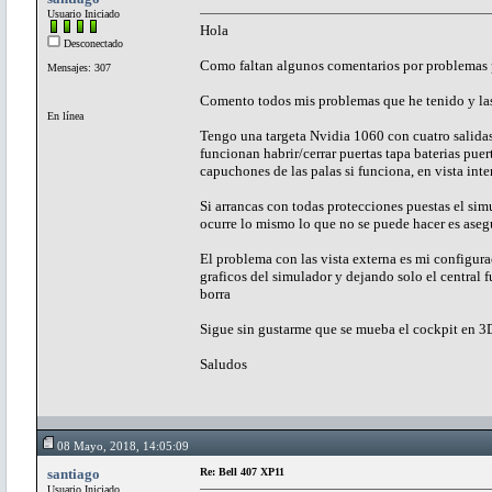
Usuario Iniciado
Hola
Desconectado
Como faltan algunos comentarios por problemas p
Mensajes: 307
Comento todos mis problemas que he tenido y la
En línea
Tengo una targeta Nvidia 1060 con cuatro salidas
funcionan habrir/cerrar puertas tapa baterias pue
capuchones de las palas si funciona, en vista int
Si arrancas con todas protecciones puestas el sim
ocurre lo mismo lo que no se puede hacer es asegu
El problema con las vista externa es mi configura
graficos del simulador y dejando solo el central 
borra
Sigue sin gustarme que se mueba el cockpit en 3D
Saludos
08 Mayo, 2018, 14:05:09
santiago
Re: Bell 407 XP11
Usuario Iniciado