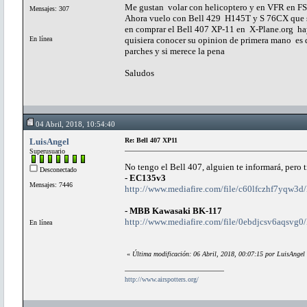
Me gustan volar con helicoptero y en VF
Mensajes: 307
Ahora vuelo con Bell 429 H
en comprar el Bell 407 XP-11 en X-Plane.org h
En línea
quisiera conocer su opinion de primera mano es d
parches y si merece la pena
Saludos
04 Abril, 2018, 10:54:40
LuisAngel
Re: Bell 407 XP11
Superusuario
No tengo el Bell 407, alguien te informará, pero 
Desconectado
- EC135v3
Mensajes: 7446
http://www.mediafire.com/file/c60lfczhf7yqw3
- MBB Kawasaki BK-117
http://www.mediafire.com/file/0ebdjcsv6aqsv
En línea
«
Última modificación: 06 Abril, 2018, 00:07:15 por LuisAngel
http://www.airspotters.org/