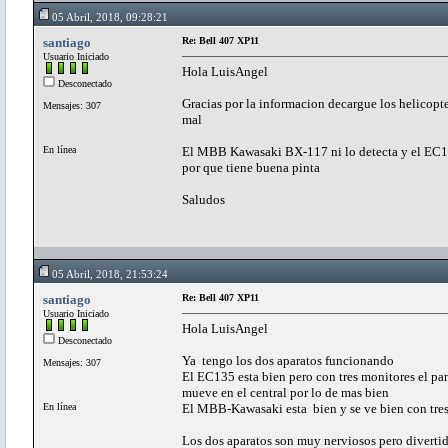
05 Abril, 2018, 09:28:21
santiago
Re: Bell 407 XP11
Usuario Iniciado
Hola LuisAngel
Desconectado
Gracias por la informacion decargue los helicopt
Mensajes: 307
mal
En línea
El MBB Kawasaki BX-117 ni lo detecta y el EC13
por que tiene buena pinta
Saludos
05 Abril, 2018, 21:53:24
santiago
Re: Bell 407 XP11
Usuario Iniciado
Hola LuisAngel
Desconectado
Ya tengo los dos aparatos funcionando
Mensajes: 307
El EC135 esta bien pero con tres monitores el pan
mueve en el central p
En línea
El MBB-Kawasaki esta bien y se ve bien con tre
Los dos aparatos son muy nerviosos pero divertid