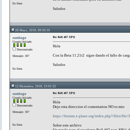
En línea
Saludos
28 Mayo, 2018, 09:50:10
santiago
Re: Bell 407 XP11
Usuario Iniciado
Hola
Desconectado
Con la Beta 11.21r2 sigue dando el fallo de carg
Mensajes: 307
Saludos
En línea
12 Diciembre, 2018, 23:01:32
santiago
Re: Bell 407 XP11
Usuario Iniciado
Hola
Desconectado
Dejo esta direccion el comentarion NO es mio
Mensajes: 307
https://forums.x-plane.org/index.php?/files/fil
En línea
Sobre este archivo
Un regalo para el excelente Bell 407 para XP11 d