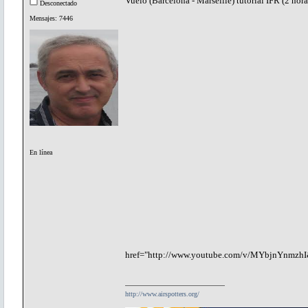
Vuelo (Barcelona - Marseille) tutorial IFR (2 hora
Desconectado
Mensajes: 7446
En línea
href="http://www.youtube.com/v/MYbjnYnmzhI
http://www.airspotters.org/