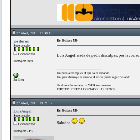
27 Abril, 2015, 17:38:10
jorduran
Re: Eclipse 550
Superusuario
Desconectado
Luis Angel, nada de pedir disculpas, por favor, 
Mensajes: 9991
Un buen aterrizaje es el que sales andando.
Un gran aterrizaje es cuando el avion puede seguir volando.
En línea
Telefonica ha cerrado mi WEB sin preaviso.
PHOTOBUCKET A CORTADO LAS FOTOS
27 Abril, 2015, 19:21:37
LuisAngel
Re: Eclipse 550
Superusuario
Saludos
Desconectado
Mensajes: 7446