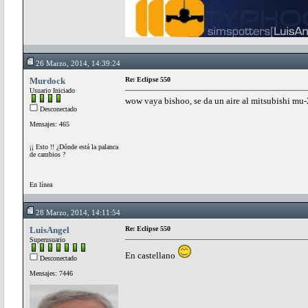
26 Marzo, 2014, 14:39:24
Murdock
Re: Eclipse 550
Usuario Iniciado
wow vaya bishoo, se da un aire al mitsubishi mu-
Desconectado
Mensajes: 465
¡¡ Esto !! ¿Dónde está la palanca
de cambios ?
En línea
28 Marzo, 2014, 14:11:54
LuisAngel
Re: Eclipse 550
Superusuario
En castellano
Desconectado
Mensajes: 7446