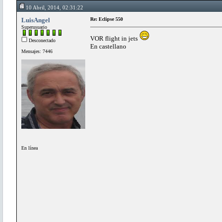
10 Abril, 2014, 02:31:22
LuisAngel
Re: Eclipse 550
Superusuario
VOR flight in jets
Desconectado
En castellano
Mensajes: 7446
En línea