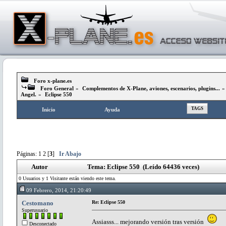
Foro x-plane.es
Foro General
»
Complementos de X-Plane, aviones, escenarios, plugins...
Angel.
»
Eclipse 550
TAGS
Inicio
Ayuda
Páginas:
1
2
[
3
]
Ir Abajo
Autor
Tema: Eclipse 550 (Leído 64436 veces)
0 Usuarios y 1 Visitante están viendo este tema.
09 Febrero, 2014, 21:20:49
Cestomano
Re: Eclipse 550
Superusuario
Assiasss... mejorando versión tras versión
Desconectado