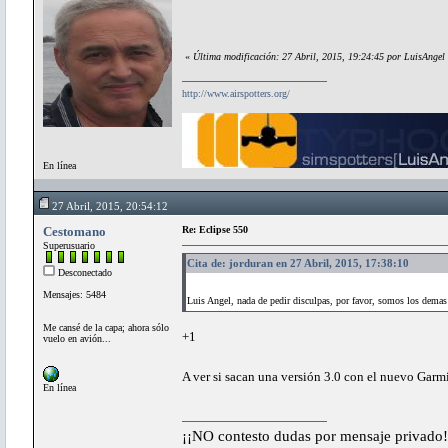
«
Última modificación: 27 Abril, 2015, 19:24:45 por LuisAngel
http://www.airspotters.org/
En línea
27 Abril, 2015, 20:54:12
Cestomano
Re: Eclipse 550
Superusuario
Cita de: jorduran en 27 Abril, 2015, 17:38:10
Desconectado
Mensajes: 5484
Luis Angel, nada de pedir disculpas, por favor, somos los dema
Me cansé de la capa; ahora sólo
+1
vuelo en avión...
A ver si sacan una versión 3.0 con el nuevo Gar
En línea
¡¡NO contesto dudas por mensaje privado!