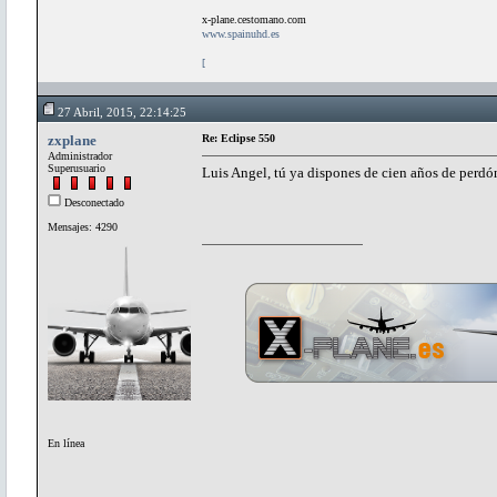
x-plane.cestomano.com
www.spainuhd.es
[
27 Abril, 2015, 22:14:25
zxplane
Re: Eclipse 550
Administrador
Superusuario
Luis Angel, tú ya dispones de cien años de perdó
Desconectado
Mensajes: 4290
En línea