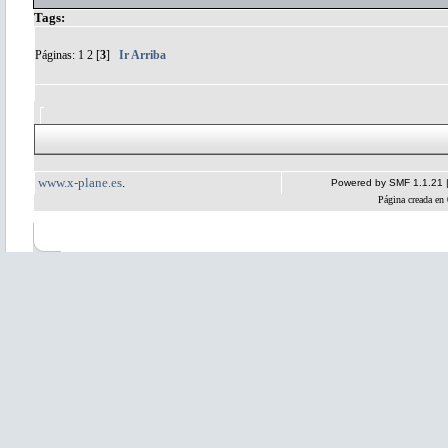
Tags:
Páginas:
1
2
[
3
]
Ir Arriba
www.x-plane.es
.
Powered by SMF 1.1.21
Página creada en