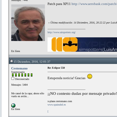
Mensajes: 7446
Patch para XP11
http://www.aerobask.com/patch/e
«
Última modificación: 14 Diciembre, 2016, 20:22:22 por LuisA
http://www.airspotters.org/
En línea
15 Diciembre, 2016, 12:01:37
Cestomano
Re: Eclipse 550
Superusuario
Estupenda noticia! Gracias
Desconectado
Mensajes: 5484
¡¡NO contesto dudas por mensaje privado!
Me cansé de la capa; ahora sólo
vuelo en avión...
x-plane.cestomano.com
www.spainuhd.es
En línea
[