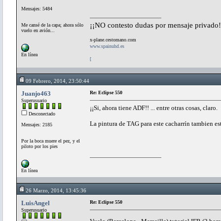
Mensajes: 5484
¡¡NO contesto dudas por mensaje privado!
Me cansé de la capa; ahora sólo
vuelo en avión...
x-plane.cestomano.com
www.spainuhd.es
En línea
[
09 Febrero, 2014, 23:50:44
Juanjo463
Re: Eclipse 550
Superusuario
¡¡Si, ahora tiene ADF!! ... entre otras cosas, claro.
Desconectado
La pintura de TAG para este cacharrín tambien est
Mensajes: 2185
Por la boca muere el pez, y el
piloto por los pies
En línea
26 Marzo, 2014, 13:45:36
LuisAngel
Re: Eclipse 550
Superusuario