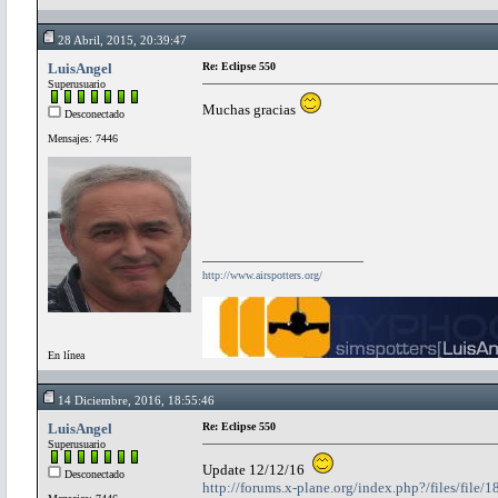
28 Abril, 2015, 20:39:47
LuisAngel
Re: Eclipse 550
Superusuario
Muchas gracias
Desconectado
Mensajes: 7446
http://www.airspotters.org/
En línea
14 Diciembre, 2016, 18:55:46
LuisAngel
Re: Eclipse 550
Superusuario
Update 12/12/16
Desconectado
http://forums.x-plane.org/index.php?/files/file/