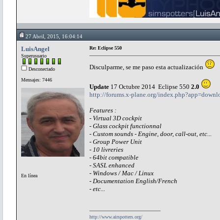
27 Abril, 2015, 16:04:14
LuisAngel
Re: Eclipse 550
Superusuario
Disculparme, se me paso esta actualización
Desconectado
Mensajes: 7446
Update
17 Octubre 2014 Eclipse 550
2.0
http://forums.x-plane.org/index.php?app=down
Features :
- Virtual 3D cockpit
- Glass cockpit functionnal
- Custom sounds - Engine, door, call-out, etc...
- Group Power Unit
- 10 livreries
- 64bit compatible
- SASL enhanced
- Windows / Mac / Linux
En línea
- Documentation English/French
- etc...
http://www.airspotters.org/