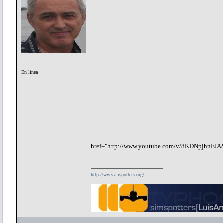
En línea
href="http://www.youtube.com/v/8KDNpjhnFJA&
http://www.airspotters.org/