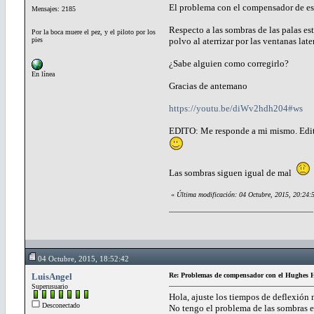
El problema con el compensador de es
Mensajes: 2185
Respecto a las sombras de las palas est
Por la boca muere el pez, y el piloto por los
pies
polvo al aterrizar por las ventanas late
¿Sabe alguien como corregirlo?
En línea
Gracias de antemano
https://youtu.be/diWv2hdh204#ws
EDITO: Me responde a mi mismo. Editar
Las sombras siguen igual de mal
«
Última modificación: 04 Octubre, 2015, 20:24:
04 Octubre, 2015, 18:52:42
LuisAngel
Re: Problemas de compensador con el Hughes H
Superusuario
Hola, ajuste los tiempos de deflexión
Desconectado
No tengo el problema de las sombras 