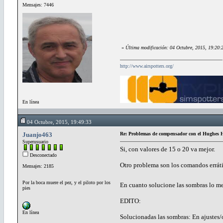
Mensajes: 7446
«
Última modificación: 04 Octubre, 2015, 19:20:
http://www.airspotters.org/
En línea
04 Octubre, 2015, 19:49:33
Juanjo463
Re: Problemas de compensador con el Hughes H
Superusuario
Si, con valores de 15 o 20 va mejor.
Desconectado
Otro problema son los comandos errátic
Mensajes: 2185
Por la boca muere el pez, y el piloto por los
En cuanto solucione las sombras lo 
pies
EDITO:
En línea
Solucionadas las sombras: En ajustes/