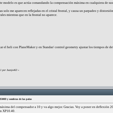
te modelo es que actúa comandando la compensación máxima en cualquiera de sus 
as solo me aparecen reflejadas en el cristal frontal, y causa un parpadeo y distorsi
rales mientras que en la frontal no aparece.
 el heli con PlaneMaker y en Standar/ control geometry ajustar los tiempos de def
51 por Juanjo463
»
500D y sombras de las palas
 máxima del compensador a 10 y va algo mejor. Gracias. Voy a poner en deflexión 2
en XP10.40.