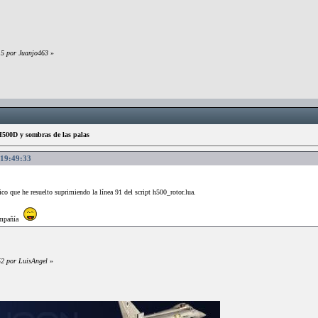
15 por Juanjo463
»
500D y sombras de las palas
 19:49:33
co que he resuelto suprimiendo la línea 91 del script h500_rotor.lua.
compañía
52 por LuisAngel
»