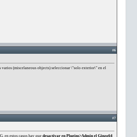
#6
 varios (miscelaneous objects) seleccionar \"solo exterior\" en el
#7
7G, en estos casos hay que
desactivar en Plugins>Admin el Ginzo64