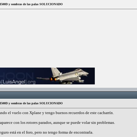
s H500D y sombras de las palas SOLUCIONADO
s H500D y sombras de las palas SOLUCIONADO
ndo el vuelo con Xplane y tengo buenos recuerdos de este cacharrín.
 aparece con los rotores parados, aunque se puede volar sin problemas.
guro está en el foro, pero no tengo forma de encontrarla.