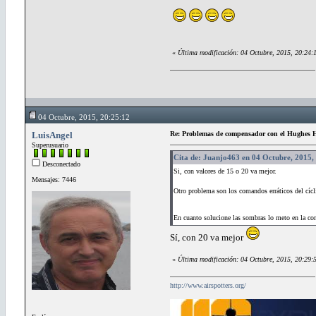
«
Última modificación: 04 Octubre, 2015, 20:24:
04 Octubre, 2015, 20:25:12
LuisAngel
Re: Problemas de compensador con el Hughes H
Superusuario
Cita de: Juanjo463 en 04 Octubre, 2015,
Desconectado
Si, con valores de 15 o 20 va mejor.
Mensajes: 7446
Otro problema son los comandos erráticos del cícli
En cuanto solucione las sombras lo meto en la 
Sí, con 20 va mejor
«
Última modificación: 04 Octubre, 2015, 20:29:
http://www.airspotters.org/