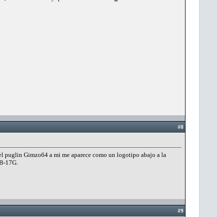
#8
l el puglin Gimzo64 a mi me aparece como un logotipo abajo a la
l B-17G.
#9