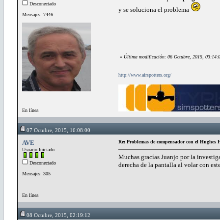
Desconectado
y se soluciona el problema
Mensajes: 7446
«
Última modificación: 06 Octubre, 2015, 03:14:
http://www.airspotters.org/
En línea
07 Octubre, 2015, 16:08:00
AVE
Re: Problemas de compensador con el Hughe
Usuario Iniciado
Muchas gracías Juanjo por la investig
Desconectado
derecha de la pantalla al volar con est
Mensajes: 305
En línea
08 Octubre, 2015, 02:19:12