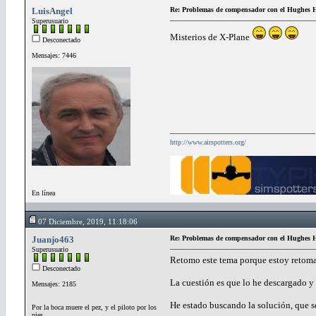
LuisAngel
Re: Problemas de compensador con el Hughe
Superusuario
Misterios de X-Plane
Desconectado
Mensajes: 7446
http://www.airspotters.org/
En línea
07 Diciembre, 2019, 11:18:06
Juanjo463
Re: Problemas de compensador con el Hughe
Superusuario
Retomo este tema porque estoy retoma
Desconectado
La cuestión es que lo he descargado y
Mensajes: 2185
He estado buscando la solución, que se
Por la boca muere el pez, y el piloto por los
pies