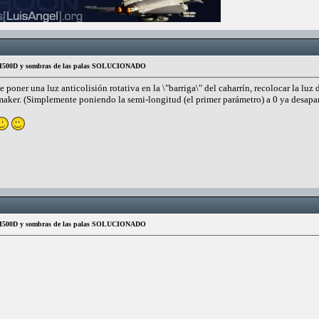
s H500D y sombras de las palas SOLUCIONADO
e poner una luz anticolisión rotativa en la \"barriga\" del caharrín, recolocar la luz 
emaker. (Simplemente poniendo la semi-longitud (el primer parámetro) a 0 ya desapa
s H500D y sombras de las palas SOLUCIONADO