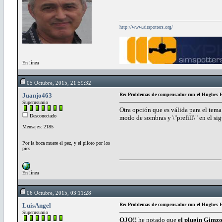
http://www.airspotters.org/
En línea
05 Octubre, 2015, 21:59:32
Juanjo463
Re: Problemas de compensador con el Hughe
Superusuario
Otra opción que es válida para el tema
Desconectado
modo de sombras y \"prefill\" en el si
Mensajes: 2185
Por la boca muere el pez, y el piloto por los
pies
En línea
06 Octubre, 2015, 03:11:28
LuisAngel
Re: Problemas de compensador con el Hughe
Superusuario
OJO!!
he notado que
el plugin Gimz