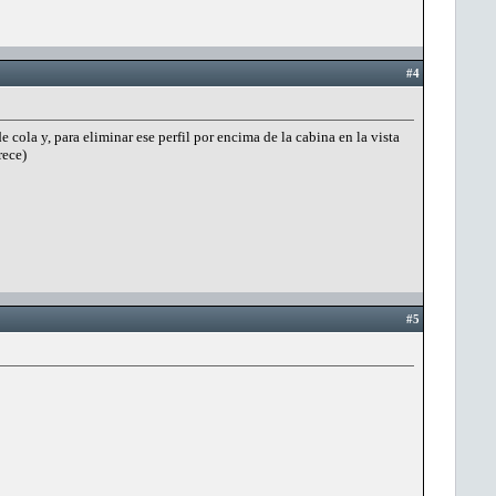
#4
de cola y, para eliminar ese perfil por encima de la cabina en la vista
rece)
#5