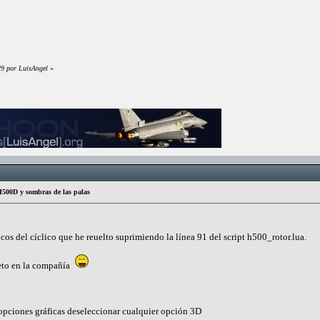
29 por LuisAngel
»
500D y sombras de las palas
os del cíclico que he reuelto suprimiendo la línea 91 del script h500_rotor.lua.
meto en la compañía
opciones gráficas deseleccionar cualquier opción 3D