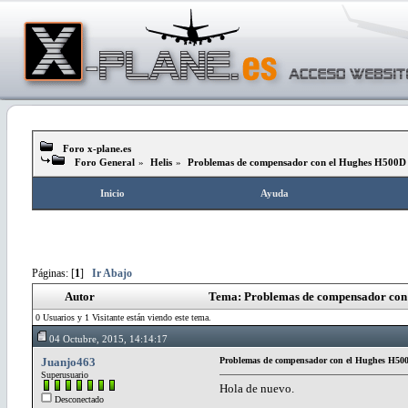
Foro x-plane.es
Foro General
»
Helis
»
Problemas de compensador con el Hughes H500
Inicio
Ayuda
Páginas: [
1
]
Ir Abajo
Autor
Tema: Problemas de compensador con
0 Usuarios y 1 Visitante están viendo este tema.
04 Octubre, 2015, 14:14:17
Juanjo463
Problemas de compensador con el Hughes H5
Superusuario
Hola de nuevo.
Desconectado