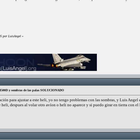
05 por LuisAngel
»
s H500D y sombras de las palas SOLUCIONADO
ación para ajustar a este heli, yo no tengo problemas con las sombras, y Luis Ange
e heli, despues al volar otro avíon o heli no aparece y si puedo girar en tierra con e