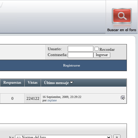
Usuario:
Recordar
Contraseña:
Registrarse
Respuestas
Vistas
Último mensaje
16 Septiembre, 2009, 23:29:22
0
224122
por
zxplane
Ir a
: