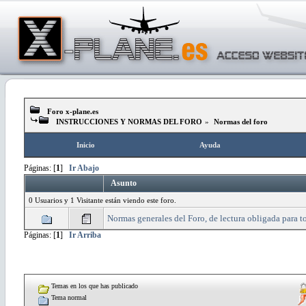
Foro x-plane.es
INSTRUCCIONES Y NORMAS DEL FORO
»
Normas del foro
Inicio
Ayuda
Páginas: [
1
]
Ir Abajo
Asunto
0 Usuarios y 1 Visitante están viendo este foro.
Normas generales del Foro, de lectura obligada para 
Páginas: [
1
]
Ir Arriba
Temas en los que has publicado
Tema normal