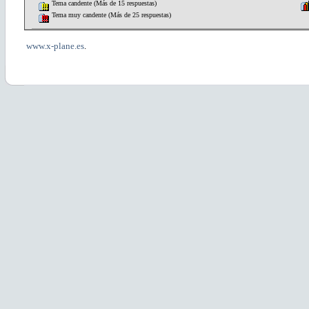
Tema candente (Más de 15 respuestas)
Tema muy candente (Más de 25 respuestas)
www.x-plane.es
.