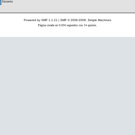
Encuesta
Powered by SMF 1.1.21
|
SMF © 2006-2008, Simple Machines
Página creada en 0.034 segundos con 14 queries.