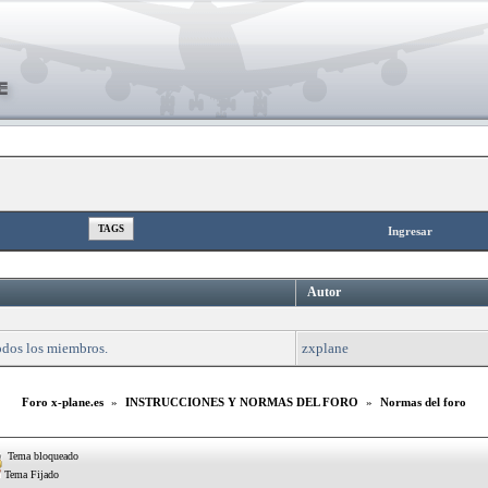
TAGS
Ingresar
Autor
todos los miembros.
zxplane
Foro x-plane.es
»
INSTRUCCIONES Y NORMAS DEL FORO
»
Normas del foro
Tema bloqueado
Tema Fijado