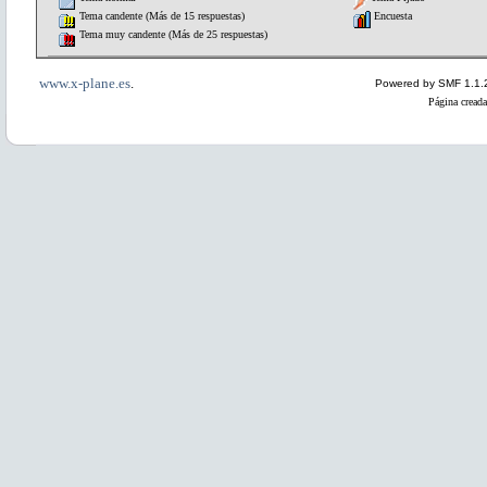
Tema candente (Más de 15 respuestas)
Encuesta
Tema muy candente (Más de 25 respuestas)
www.x-plane.es
.
Powered by SMF 1.1.
Página creada