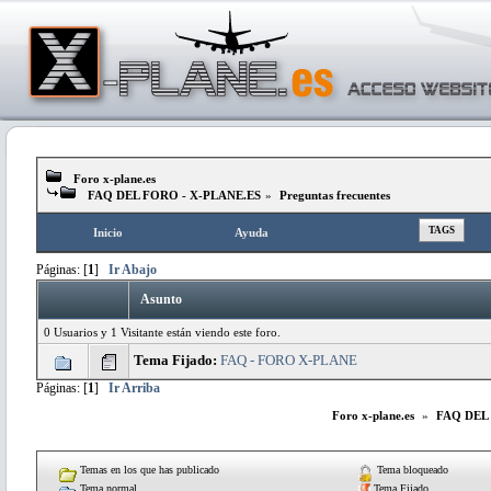
Foro x-plane.es
FAQ DEL FORO - X-PLANE.ES
»
Preguntas frecuentes
TAGS
Inicio
Ayuda
Páginas: [
1
]
Ir Abajo
Asunto
0 Usuarios y 1 Visitante están viendo este foro.
Tema Fijado:
FAQ - FORO X-PLANE
Páginas: [
1
]
Ir Arriba
Foro x-plane.es
»
FAQ DEL
Temas en los que has publicado
Tema bloqueado
Tema normal
Tema Fijado