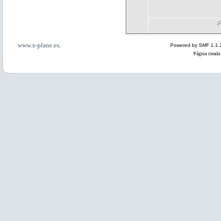
¿
www.x-plane.es
.
Powered by SMF 1.1.
Página creada