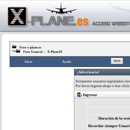
Foro x-plane.es
Foro General
»
X-Plane10
TAGS
Inicio
Ayuda
¡Advertencia!
Solamente usuarios registrados tien
Por favor ingresa abajo o haz clic
Ingresar
Duración de la sesi
Recordar siempre Usuari