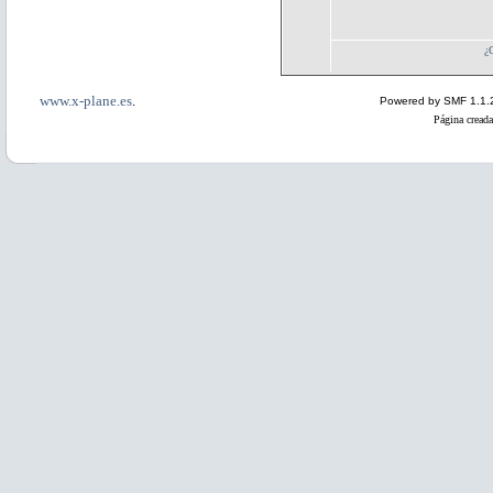
¿
www.x-plane.es
.
Powered by SMF 1.1.
Página creada