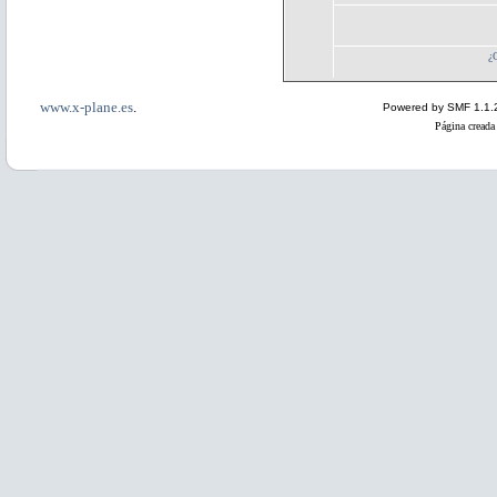
¿
www.x-plane.es
.
Powered by SMF 1.1.
Página creada