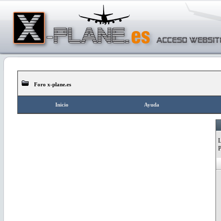
Foro x-plane.es
Inicio
Ayuda
L
P