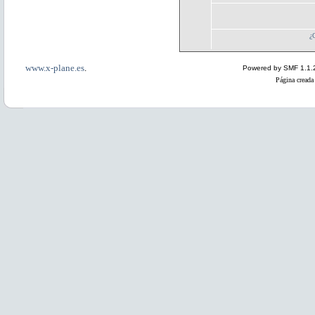
¿
www.x-plane.es
.
Powered by SMF 1.1.
Página creada