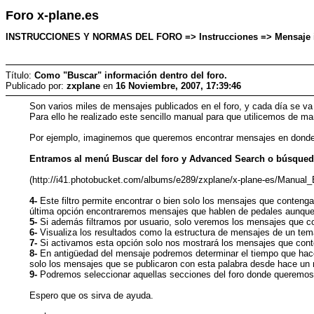
Foro x-plane.es
INSTRUCCIONES Y NORMAS DEL FORO => Instrucciones => Mensaje inic
Título:
Como "Buscar" información dentro del foro.
Publicado por:
zxplane
en
16 Noviembre, 2007, 17:39:46
Son varios miles de mensajes publicados en el foro, y cada día se v
Para ello he realizado este sencillo manual para que utilicemos de m
Por ejemplo, imaginemos que queremos encontrar mensajes en donde 
Entramos al menú Buscar del foro y Advanced Search o búsqued
(http://i41.photobucket.com/albums/e289/zxplane/x-plane-es/Manual_
4-
Este filtro permite encontrar o bien solo los mensajes que conteng
última opción encontraremos mensajes que hablen de pedales aunque
5-
Si además filtramos por usuario, solo veremos los mensajes que co
6-
Visualiza los resultados como la estructura de mensajes de un tem
7-
Si activamos esta opción solo nos mostrará los mensajes que conten
8-
En antigüedad del mensaje podremos determinar el tiempo que hace
solo los mensajes que se publicaron con esta palabra desde hace un
9-
Podremos seleccionar aquellas secciones del foro donde queremos 
Espero que os sirva de ayuda.