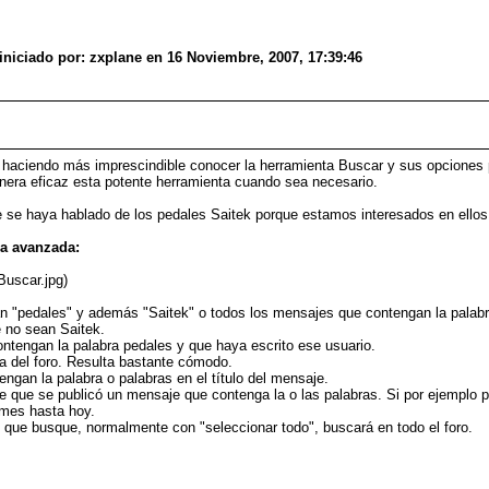
iado por: zxplane en 16 Noviembre, 2007, 17:39:46
a haciendo más imprescindible conocer la herramienta Buscar y sus opciones
anera eficaz esta potente herramienta cuando sea necesario.
se haya hablado de los pedales Saitek porque estamos interesados en ellos
a avanzada:
Buscar.jpg)
an "pedales" y además "Saitek" o todos los mensajes que contengan la palabra
 no sean Saitek.
ntengan la palabra pedales y que haya escrito ese usuario.
a del foro. Resulta bastante cómodo.
gan la palabra o palabras en el título del mensaje.
 que se publicó un mensaje que contenga la o las palabras. Si por ejemplo 
 mes hasta hoy.
que busque, normalmente con "seleccionar todo", buscará en todo el foro.