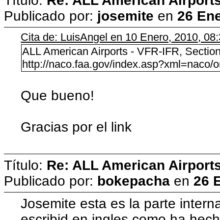
Título:
Re: ALL American Airport
Publicado por:
josemite
en
26 Ene
Cita de: LuisAngel en 10 Enero, 2010, 08
ALL American Airports - VFR-IFR, Section
http://naco.faa.gov/index.asp?xml=naco/o
Que bueno!
Gracias por el link
Título:
Re: ALL American Airport
Publicado por:
bokepacha
en
26 
Josemite esta es la parte interna
escribid en ingles como ha hech