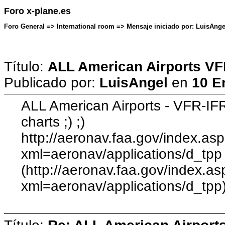
Foro x-plane.es
Foro General => International room => Mensaje iniciado por: LuisAngel
Título:
ALL American Airports VF
Publicado por:
LuisAngel
en
10 E
ALL American Airports - VFR-I
charts ;) ;)
http://aeronav.faa.gov/index.as
xml=aeronav/applications/d_tpp
(http://aeronav.faa.gov/index.as
xml=aeronav/applications/d_tpp