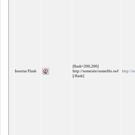
[flash=200,200]
Insertar Flash
http://somesite/somefile.swf
http://
[/flash]