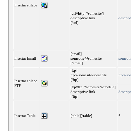
Insertar enlace
[url=http://somesite/]
descriptive link
descript
[/url]
[email]
Insertar Email
someone@somesite
someon
[/email]
[ftp]
ftp://somesite/somefile
ftp://s
[/ftp]
Insertar enlace
FTP
[ftp=ftp://somesite/somefile]
descriptive link
descript
[/ftp]
Insertar Tabla
[table][/table]
*