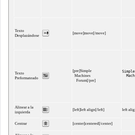
Texto
[move]move[/move]
mo
Desplazándose
[pre]Simple
Simple

Texto
Machines
  Mach
Preformateado
Forum[/pre]
Alinear a la
[left]left align[/left]
left ali
izquierda
Centrar
[center]centered[/center]