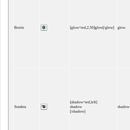
Botón
[glow=red,2,50]glow[/glow]
glow
[shadow=red,left]
Sombra
shadow
shadow
[/shadow]