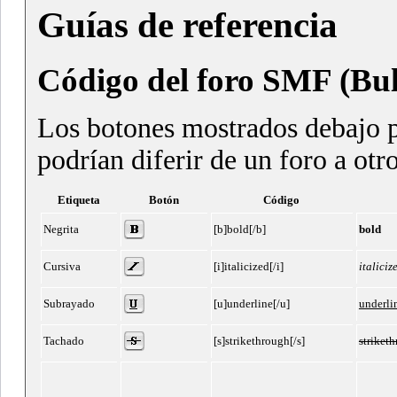
Guías de referencia
Código del foro SMF (Bu
Los botones mostrados debajo p
podrían diferir de un foro a otro
Etiqueta
Botón
Código
Negrita
[b]bold[/b]
bold
Cursiva
[i]italicized[/i]
italiciz
Subrayado
[u]underline[/u]
underli
Tachado
[s]strikethrough[/s]
striket