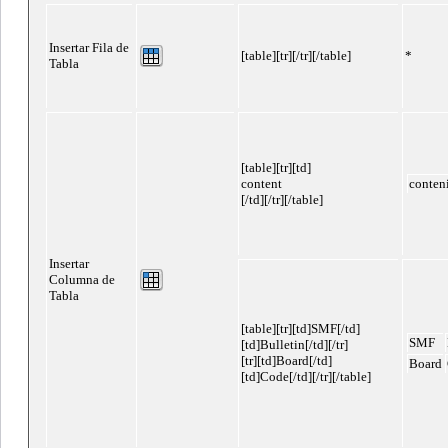
Insertar Fila de
[table][tr][/tr][/table]
*
Tabla
[table][tr][td]
content
conten
[/td][/tr][/table]
Insertar
Columna de
Tabla
[table][tr][td]SMF[/td]
SMF
[td]Bulletin[/td][/tr]
[tr][td]Board[/td]
Board
[td]Code[/td][/tr][/table]