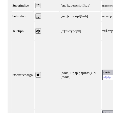
Superíndice
[sup]superscript[/sup]
superscri
Subíndice
[sub]subscript[/sub]
subscript
Teletipo
[tt]teletype[/tt]
telety
Code:
[code]<?php phpinfo(); ?>
Insertar código
[/code]
<?php p
Quote