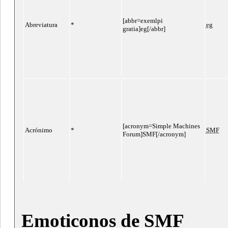
[abbr=exemlpi
Abreviatura
*
eg
gratia]eg[/abbr]
[acronym=Simple Machines
Acrónimo
*
SMF
Forum]SMF[/acronym]
Emoticonos de SMF