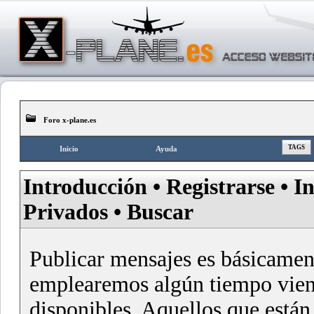
Foro x-plane.es
TAGS
Inicio
Ayuda
Introducción
•
Registrarse
•
In
Privados
•
Buscar
Publicar mensajes es básicament
emplearemos algún tiempo viend
disponibles. Aquellos que están