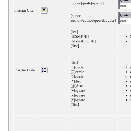
[quote]quote[/quote]
quote
Insertar Cita
Quote f
[quote
author=author]quote[/quote]
quote
[list]
[li]SMF[/li]
[li]YaBB SE[/li]
[/list]
[list]
[o]circle
Insertar Lista
[O]circle
[0]circle
[*]disc
[@]disc
[+]square
[x]square
[#]square
[/list]