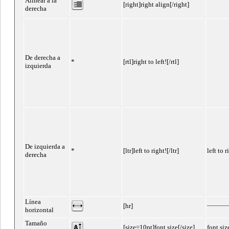
Alinear a la
[right]right align[/right]
derecha
De derecha a
*
[rtl]right to left![/rtl]
izquierda
De izquierda a
*
[ltr]left to right![/ltr]
left to r
derecha
Línea
[hr]
horizontal
Tamaño
[size=10pt]font size[/size]
font siz