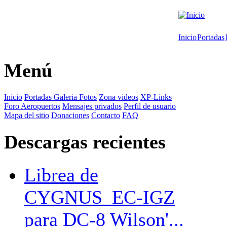
Inicio
Portadas
Menú
Inicio
Portadas
Galeria Fotos
Zona videos
XP-Links
Foro
Aeropuertos
Mensajes privados
Perfil de usuario
Mapa del sitio
Donaciones
Contacto
FAQ
Descargas recientes
Librea de
CYGNUS_EC-IGZ
para DC-8 Wilson'...