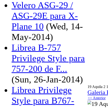
Velero ASG-29 /
ASG-29E para X-
Plane 10
(Wed, 14-
May-2014)
Librea B-757
Privilege Style para
757-200 de F...
(Sun, 26-Jan-2014)
19 Aquila 2 1
Librea Privilege
Galeria 
Style para B767-
<< Anterior