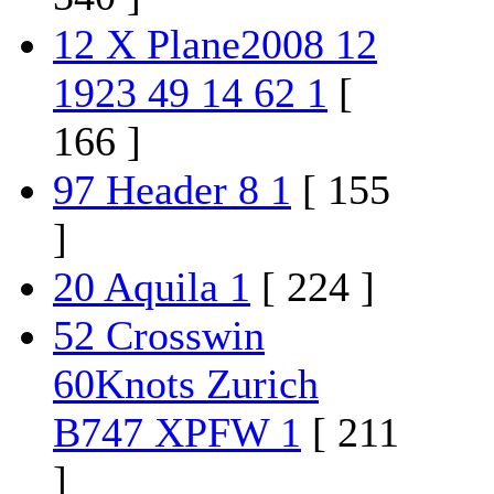
12 X Plane2008 12
1923 49 14 62 1
[
166 ]
97 Header 8 1
[ 155
]
20 Aquila 1
[ 224 ]
52 Crosswin
60Knots Zurich
B747 XPFW 1
[ 211
]