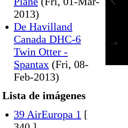
Plane
(Fri, 01-Mar-
2013)
De Havilland
Canada DHC-6
–
/
8
Twin Otter -
Spantax
(Fri, 08-
Feb-2013)
Lista de imágenes
39 AirEuropa 1
[
340 ]