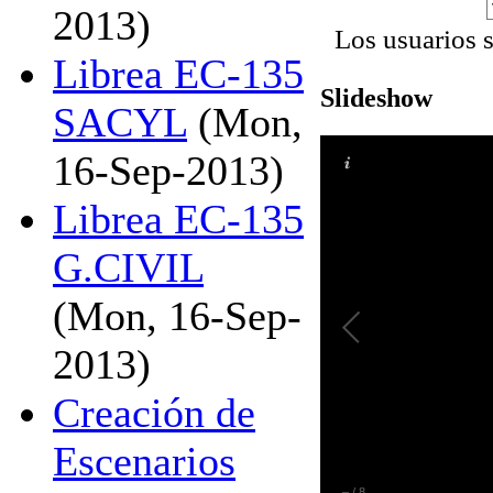
2013)
Los usuarios 
Librea EC-135
Slideshow
SACYL
(Mon,
16-Sep-2013)
Librea EC-135
G.CIVIL
(Mon, 16-Sep-
2013)
Creación de
Escenarios
–
/
8