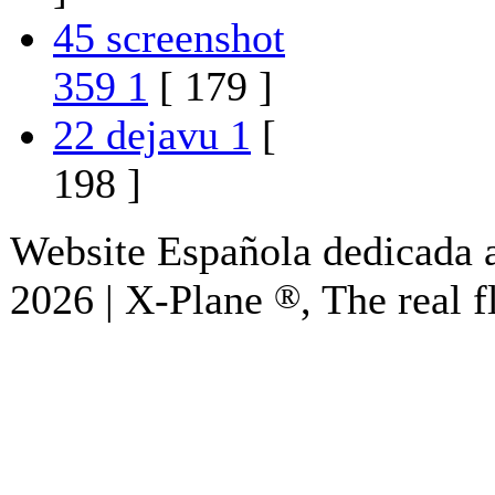
45 screenshot
359 1
[ 179 ]
22 dejavu 1
[
198 ]
Website Española dedicada a
2026 | X-Plane
®
, The real f