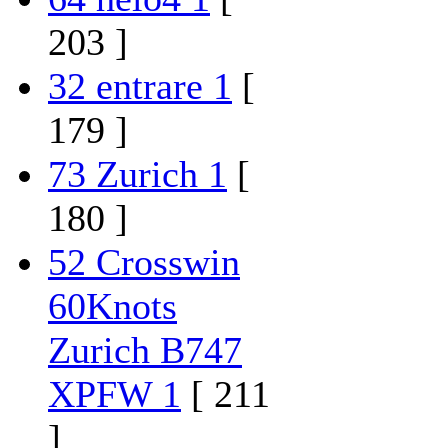
203 ]
32 entrare 1
[
179 ]
73 Zurich 1
[
180 ]
52 Crosswin
60Knots
Zurich B747
XPFW 1
[ 211
]