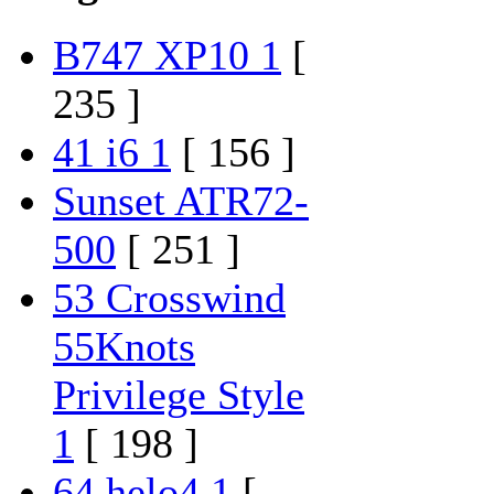
B747 XP10 1
[
235 ]
41 i6 1
[ 156 ]
Sunset ATR72-
500
[ 251 ]
53 Crosswind
55Knots
Privilege Style
1
[ 198 ]
64 helo4 1
[