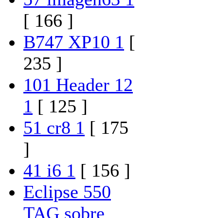
[ 166 ]
B747 XP10 1
[
235 ]
101 Header 12
1
[ 125 ]
51 cr8 1
[ 175
]
41 i6 1
[ 156 ]
Eclipse 550
TAG sobre