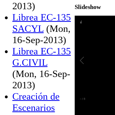
2013)
Slideshow
Librea EC-135
SACYL
(Mon,
16-Sep-2013)
Librea EC-135
G.CIVIL
(Mon, 16-Sep-
2013)
Creación de
–
/
8
Escenarios