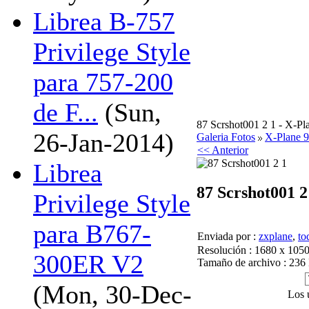
Librea B-757
Privilege Style
para 757-200
de F...
(Sun,
87 Scrshot001 2 1 - X-Pl
26-Jan-2014)
Galeria Fotos
X-Plane 9
<< Anterior
Librea
87 Scrshot001 2
Privilege Style
para B767-
Enviada por :
zxplane
,
to
Resolución : 1680 x 1050
300ER V2
Tamaño de archivo : 236
(Mon, 30-Dec-
Los 