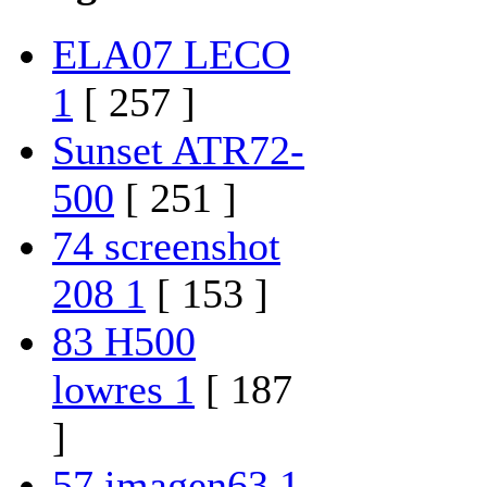
ELA07 LECO
1
[ 257 ]
Sunset ATR72-
500
[ 251 ]
74 screenshot
208 1
[ 153 ]
83 H500
lowres 1
[ 187
]
57 imagen63 1