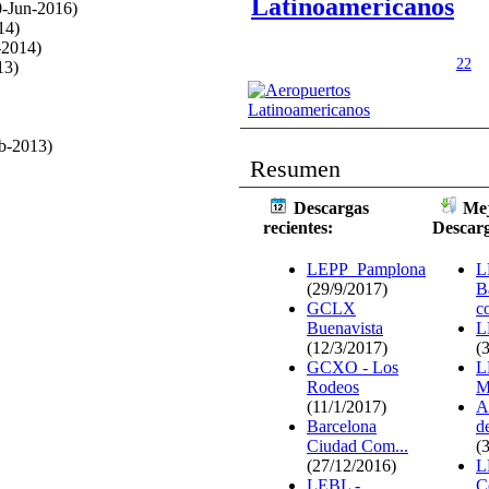
Latinoamericanos
-Jun-2016)
14)
-2014)
22
13)
eb-2013)
Resumen
Descargas
Mej
recientes:
Descar
LEPP_Pamplona
L
(29/9/2017)
B
GCLX
c
Buenavista
L
(12/3/2017)
(
GCXO - Los
L
Rodeos
M
(11/1/2017)
A
Barcelona
d
Ciudad Com...
(
(27/12/2016)
L
LEBL -
C