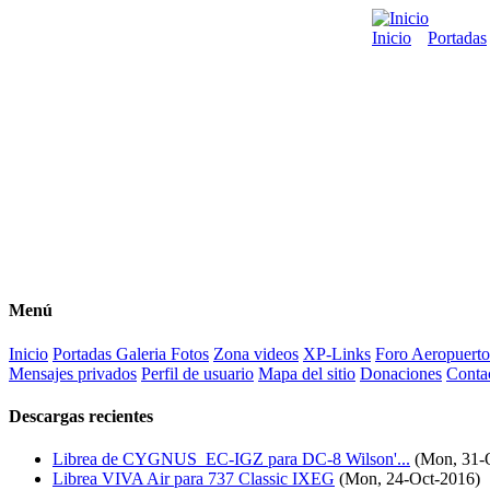
Inicio
Portadas
Menú
Inicio
Portadas
Galeria Fotos
Zona videos
XP-Links
Foro
Aeropuerto
Mensajes privados
Perfil de usuario
Mapa del sitio
Donaciones
Conta
Descargas recientes
Librea de CYGNUS_EC-IGZ para DC-8 Wilson'...
(Mon, 31-
Librea VIVA Air para 737 Classic IXEG
(Mon, 24-Oct-2016)