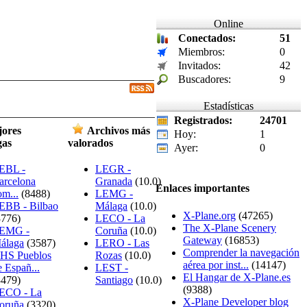
Online
Conectados:
51
Miembros:
0
Invitados:
42
Buscadores:
9
Estadísticas
Registrados:
24701
ores
Archivos más
Hoy:
1
gas
valorados
Ayer:
0
EBL -
LEGR -
arcelona
Granada
(10.0)
Enlaces importantes
om...
(8488)
LEMG -
EBB - Bilbao
Málaga
(10.0)
X-Plane.org
(47265)
3776)
LECO - La
The X-Plane Scenery
EMG -
Coruña
(10.0)
Gateway
(16853)
álaga
(3587)
LERO - Las
Comprender la navegación
HS Pueblos
Rozas
(10.0)
aérea por inst...
(14147)
e Españ...
LEST -
El Hangar de X-Plane.es
3479)
Santiago
(10.0)
(9388)
ECO - La
X-Plane Developer blog
oruña
(3320)