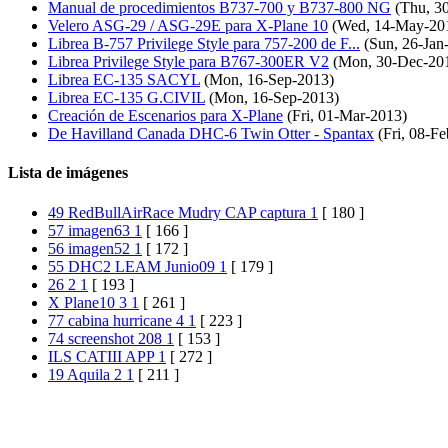
Manual de procedimientos B737-700 y B737-800 NG
(Thu, 30
Velero ASG-29 / ASG-29E para X-Plane 10
(Wed, 14-May-20
Librea B-757 Privilege Style para 757-200 de F...
(Sun, 26-Jan
Librea Privilege Style para B767-300ER V2
(Mon, 30-Dec-20
Librea EC-135 SACYL
(Mon, 16-Sep-2013)
Librea EC-135 G.CIVIL
(Mon, 16-Sep-2013)
Creación de Escenarios para X-Plane
(Fri, 01-Mar-2013)
De Havilland Canada DHC-6 Twin Otter - Spantax
(Fri, 08-F
Lista de imágenes
49 RedBullAirRace Mudry CAP captura 1
[ 180 ]
57 imagen63 1
[ 166 ]
56 imagen52 1
[ 172 ]
55 DHC2 LEAM Junio09 1
[ 179 ]
26 2 1
[ 193 ]
X Plane10 3 1
[ 261 ]
77 cabina hurricane 4 1
[ 223 ]
74 screenshot 208 1
[ 153 ]
ILS CATIII APP 1
[ 272 ]
19 Aquila 2 1
[ 211 ]