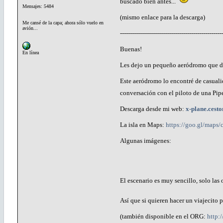
buscado bien antes...
Mensajes: 5484
(mismo enlace para la descarga)
Me cansé de la capa; ahora sólo vuelo en
avión...
---------------------------------------------------
Buenas!
En línea
Les dejo un pequeño aeródromo que dise
Este aeródromo lo encontré de casuali
conversación con el piloto de una Pip
Descarga desde mi web:
x-plane.ces
La isla en Maps:
https://goo.gl/maps/
Algunas imágenes:
El escenario es muy sencillo, solo la
Así que si quieren hacer un viajecito 
(también disponible en el ORG:
http: