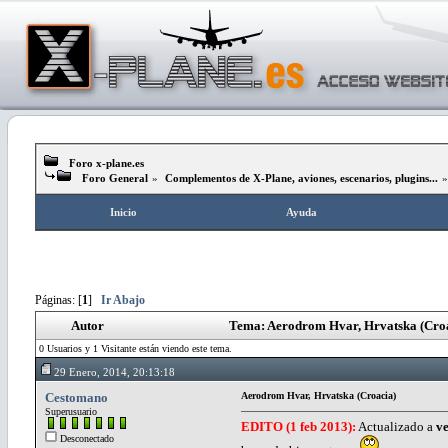
Foro x-plane.es
Foro General
»
Complementos de X-Plane, aviones, escenarios, plugins...
Inicio
Ayuda
Páginas: [
1
]
Ir Abajo
Autor
Tema: Aerodrom Hvar, Hrvatska (Croa
0 Usuarios y 1 Visitante están viendo este tema.
29 Enero, 2014, 20:13:18
Cestomano
Aerodrom Hvar, Hrvatska (Croacia)
Superusuario
EDITO (1 feb 2013):
Actualizado a
ve
Desconectado