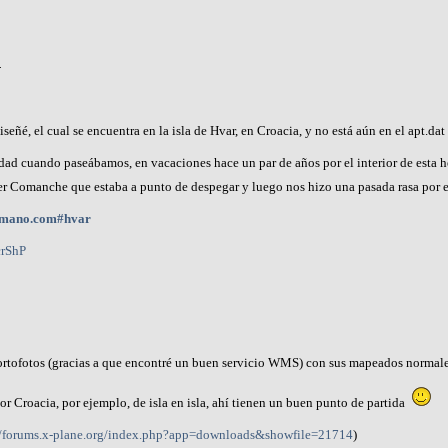
-
ñé, el cual se encuentra en la isla de Hvar, en Croacia, y no está aún en el apt.dat
dad cuando paseábamos, en vacaciones hace un par de años por el interior de esta h
er Comanche que estaba a punto de despegar y luego nos hizo una pasada rasa por e
tomano.com#hvar
crShP
s ortofotos (gracias a que encontré un buen servicio WMS) con sus mapeados normale
por Croacia, por ejemplo, de isla en isla, ahí tienen un buen punto de partida
//forums.x-plane.org/index.php?app=downloads&showfile=21714
)