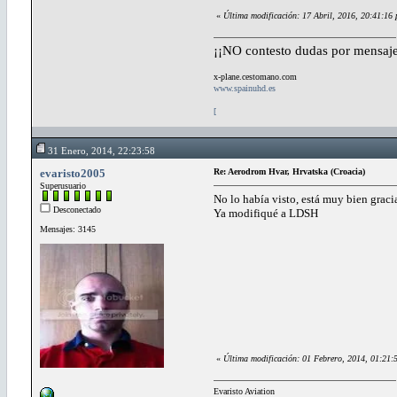
«
Última modificación: 17 Abril, 2016, 20:41:16
¡¡NO contesto dudas por mensaje
x-plane.cestomano.com
www.spainuhd.es
[
31 Enero, 2014, 22:23:58
evaristo2005
Re: Aerodrom Hvar, Hrvatska (Croacia)
Superusuario
No lo había visto, está muy bien graci
Desconectado
Ya modifiqué a LDSH
Mensajes: 3145
«
Última modificación: 01 Febrero, 2014, 01:21:
Evaristo Aviation