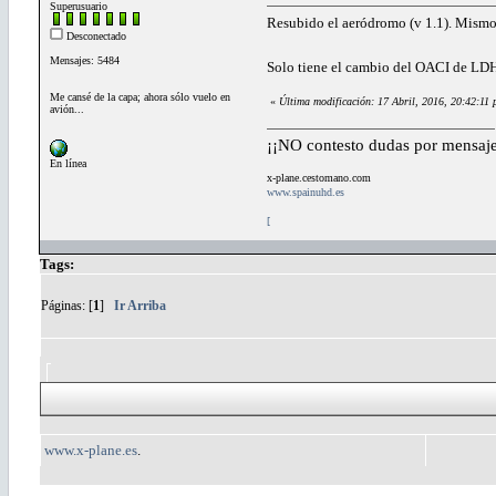
Superusuario
Resubido el aeródromo (v 1.1). Mismo
Desconectado
Mensajes: 5484
Solo tiene el cambio del OACI de LDH
Me cansé de la capa; ahora sólo vuelo en
«
Última modificación: 17 Abril, 2016, 20:42:11
avión...
¡¡NO contesto dudas por mensaje
En línea
x-plane.cestomano.com
www.spainuhd.es
[
Tags:
Páginas: [
1
]
Ir Arriba
www.x-plane.es
.