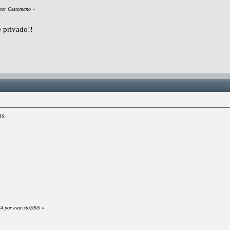
 por Cestomano
»
 privado!!
as.
54 por evaristo2005
»