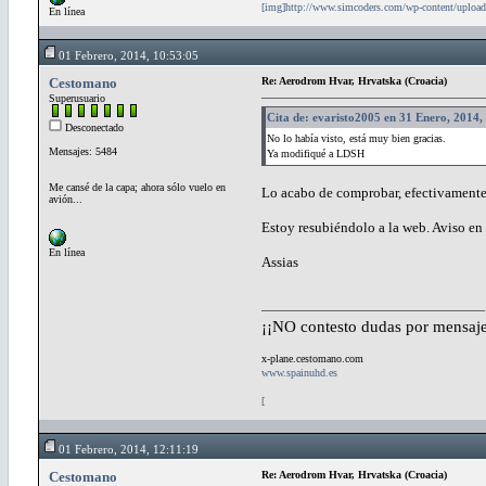
[img]http://www.simcoders.com/wp-content/uploa
En línea
01 Febrero, 2014, 10:53:05
Cestomano
Re: Aerodrom Hvar, Hrvatska (Croacia)
Superusuario
Cita de: evaristo2005 en 31 Enero, 2014,
Desconectado
No lo había visto, está muy bien gracias.
Mensajes: 5484
Ya modifiqué a LDSH
Me cansé de la capa; ahora sólo vuelo en
Lo acabo de comprobar, efectivament
avión...
Estoy resubiéndolo a la web. Aviso en 
En línea
Assias
¡¡NO contesto dudas por mensaje
x-plane.cestomano.com
www.spainuhd.es
[
01 Febrero, 2014, 12:11:19
Cestomano
Re: Aerodrom Hvar, Hrvatska (Croacia)