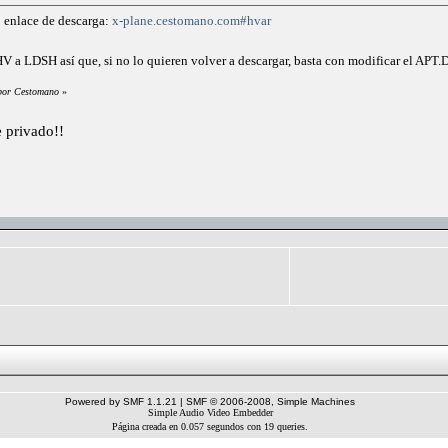
 enlace de descarga:
x-plane.cestomano.com#hvar
V a LDSH así que, si no lo quieren volver a descargar, basta con modificar el APT
 por Cestomano
»
 privado!!
Powered by SMF 1.1.21
|
SMF © 2006-2008, Simple Machines
Simple Audio Video Embedder
Página creada en 0.057 segundos con 19 queries.