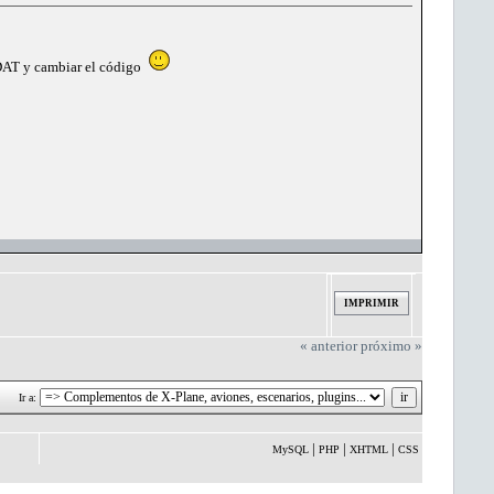
.DAT y cambiar el código
IMPRIMIR
« anterior
próximo »
Ir a:
|
|
|
MySQL
PHP
XHTML
CSS