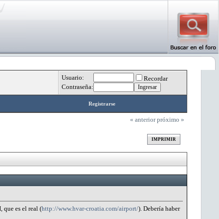
Usuario:
Recordar
Contraseña:
Registrarse
« anterior
próximo »
IMPRIMIR
que es el real (
http://www.hvar-croatia.com/airport/
). Debería haber