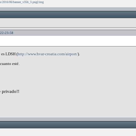
ds/2016/06/banner_v35b_3.png[/img
 22:23:58
e es LDSH (
http://www.hvar-croatia.com/airport/
).
cuanto esté.
 privado!!