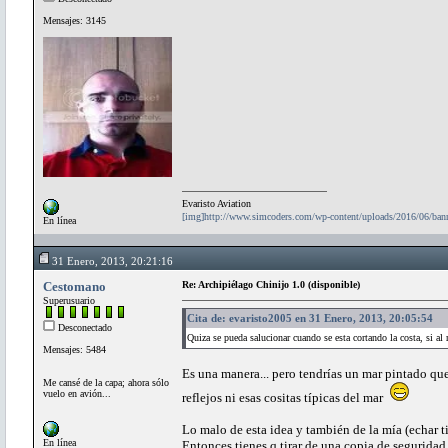
Mensajes: 3145
Evaristo Aviation
[img]http://www.simcoders.com/wp-content/uploads/2016/06/ba
En línea
31 Enero, 2013, 20:21:16
Cestomano
Re: Archipiélago Chinijo 1.0 (disponible)
Superusuario
Cita de: evaristo2005 en 31 Enero, 2013, 20:05:54
Desconectado
Quiza se pueda salucionar cuando se esta cortando la costa, si al 
Mensajes: 5484
Es una manera... pero tendrías un mar pintado qu
Me cansé de la capa; ahora sólo
vuelo en avión...
reflejos ni esas cositas típicas del mar
Lo malo de esta idea y también de la mía (echar ti
En línea
Entonces tienes q tirar de una copia de seguridad 