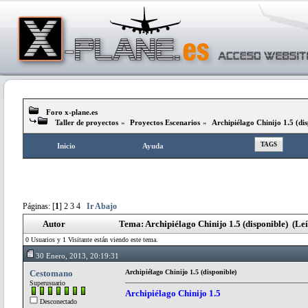
Foro x-plane.es
Taller de proyectos
»
Proyectos Escenarios
»
Archipiélago Chinijo 1.5 (dis
TAGS
Inicio
Ayuda
Páginas: [
1
]
2
3
4
Ir Abajo
Autor
Tema: Archipiélago Chinijo 1.5 (disponible) (Le
0 Usuarios y 1 Visitante están viendo este tema.
30 Enero, 2013, 20:19:31
Cestomano
Archipiélago Chinijo 1.5 (disponible)
Superusuario
Archipiélago Chinijo 1.5
Desconectado