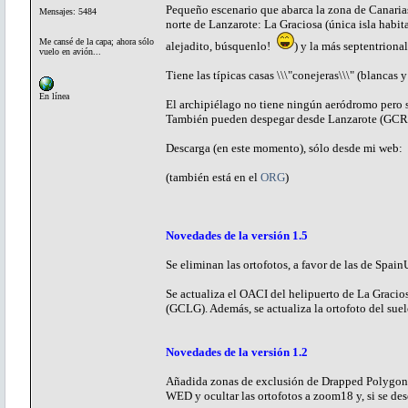
Pequeño escenario que abarca la zona de Canar
Mensajes: 5484
norte de Lanzarote: La Graciosa (única isla habi
Me cansé de la capa; ahora sólo
alejadito, búsquenlo!
) y la más septentriona
vuelo en avión...
Tiene las típicas casas \\\"conejeras\\\" (blancas
En línea
El archipiélago no tiene ningún aeródromo pero s
También pueden despegar desde Lanzarote (GCRR) 
Descarga (en este momento), sólo desde mi web:
(también está en el
ORG
)
Novedades de la versión 1.5
Se eliminan las ortofotos, a favor de las de Spa
Se actualiza el OACI del helipuerto de La Gracio
(GCLG). Además, se actualiza la ortofoto del suel
Novedades de la versión 1.2
Añadida zonas de exclusión de Drapped Polygons p
WED y ocultar las ortofotos a zoom18 y, si se des