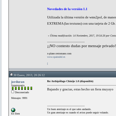
Novedades de la versión 1.1
Utilizada la última versión de wms2pol, de man
EXTREMA (las texturas) con una tarjeta de 2 Gb
«
Última modificación: 14 Noviembre, 2017, 19:54:20 por Ces
¡¡NO contesto dudas por mensaje privado!
x-plane.cestomano.com
www.spainuhd.es
[
30 Enero, 2013, 20:26:12
jorduran
Re: Archipiélago Chinijo 1.0 (disponible)
Superusuario
Bajando y gracias, estas hecho un fiera muyayo
Desconectado
Mensajes: 9991
Un buen aterrizaje es el que sales andando.
Un gran aterrizaje es cuando el avion puede seguir volando.
En línea