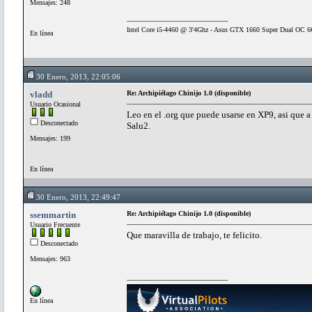
Mensajes: 248
Intel Core i5-4460 @ 3'4Ghz - Asus GTX 1660 Super Dual O
En línea
30 Enero, 2013, 22:05:06
vladd
Re: Archipiélago Chinijo 1.0 (disponible)
Usuario Ocasional
Leo en el .org que puede usarse en XP9, asi que a
Desconectado
Salu2.
Mensajes: 199
En línea
30 Enero, 2013, 22:49:47
ssemmartin
Re: Archipiélago Chinijo 1.0 (disponible)
Usuario Frecuente
Que maravilla de trabajo, te felicito.
Desconectado
Mensajes: 963
En línea