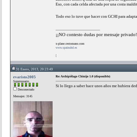
Eso, con cada celda afectada por una costa maldita
Todo eso lo tuve que hacer con GCHI para adaptar
¡¡NO contesto dudas por mensaje privado!
x-plane.cestomano.com
www.spainuhd.es
[
31 Enero, 2013, 20:23:49
evaristo2005
Re: Archipiélago Chinijo 1.0 (disponible)
Superusuario
Si lo llego a saber hace unos años me hubiera dedi
Desconectado
Mensajes: 3145