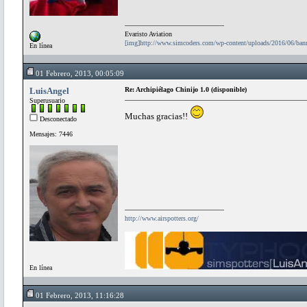
Evaristo Aviation
[img]http://www.simcoders.com/wp-content/uploads/2016/06/ba
En línea
01 Febrero, 2013, 00:05:09
LuisAngel
Re: Archipiélago Chinijo 1.0 (disponible)
Superusuario
Muchas gracias!!
Desconectado
Mensajes: 7446
http://www.airspotters.org/
En línea
01 Febrero, 2013, 11:16:28