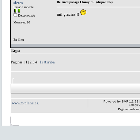
sietes
Re: Archipiélago Chinijo 1.0 (disponible)
Usuario reciente
mil gracias!!!
Desconectado
Mensajes: 10
En línea
Tags:
Páginas: [
1
]
2
3
4
Ir Arriba
Powered by SMF 1.1.21
www.x-plane.es
.
Simple 
Página creada en