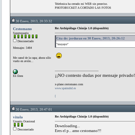
Telefonica ha cerrado mi WEB sin preaviso.
PHOTOBUCKET A CORTADO LAS FOTOS
30 Enero, 2013, 20:33:32
Cestomano
Re: Archipiélago Chinijo 1.0 (disponible)
Superusuario
Cita de: jorduran en 30 Enero, 2013, 20:26:12
Desconectado
"muyayo"
Mensajes: 5484
Me cansé de la capa; ahora sólo
vuelo en avión...
¡¡NO contesto dudas por mensaje privado!
En línea
x-plane.cestomano.com
www.spainuhd.es
[
30 Enero, 2013, 20:47:01
vitolo
Re: Archipiélago Chinijo 1.0 (disponible)
Usuario Ocasional
Downloading...
Desconectado
Eres el p... amo cestomano!!!