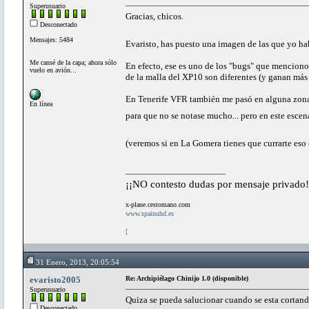
Superusuario
Gracias, chicos.
Desconectado
Mensajes: 5484
Evaristo, has puesto una imagen de las que yo h
Me cansé de la capa; ahora sólo
En efecto, ese es uno de los "bugs" que menciono
vuelo en avión...
de la malla del XP10 son diferentes (y ganan más t
En Tenerife VFR también me pasó en alguna zona 
En línea
para que no se notase mucho... pero en este escen
(veremos si en La Gomera tienes que currarte es
¡¡NO contesto dudas por mensaje privado!
x-plane.cestomano.com
www.spainuhd.es
[
31 Enero, 2013, 20:05:54
evaristo2005
Re: Archipiélago Chinijo 1.0 (disponible)
Superusuario
Quiza se pueda salucionar cuando se esta cortando 
Desconectado