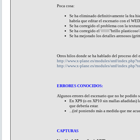
Poca cosa:
Se ha eliminado definitivamente la fea hie
habría que editar el escenario con el WED
Se ha corregido el problema con la textur
Se ha corregido el \\\\\\\"brillo plasticoso\
Se ha mejorado los detalles arenosos (gritt
Otros hilos donde se ha hablado del proceso del 
http://www.x-plane.es/modules/smf/index.php
http://www.x-plane.es/modules/smf/index.php?t
ERRORES CONOCIDOS:
Algunos errores del escenario que no he podido s
En XP9 (o en XP10 sin mallas añadidas) la 
que debería estar.
...(iré poniendo más a medida que me acue
CAPTURAS