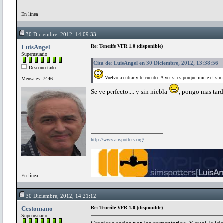
En línea
30 Diciembre, 2012, 14:09:33
LuisAngel
Re: Tenerife VFR 1.0 (disponible)
Superusuario
Cita de: LuisAngel en 30 Diciembre, 2012, 13:38:56
Desconectado
Vuelvo a entrar y te cuento. A ver si es porque inicie el sim
Mensajes: 7446
Se ve perfecto.... y sin niebla
, pongo mas tar
http://www.airspotters.org/
En línea
30 Diciembre, 2012, 14:21:12
Cestomano
Re: Tenerife VFR 1.0 (disponible)
Superusuario
Gracias a todos por los comentarios. Y guai la id