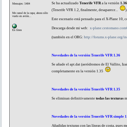
Se ha actualizado
Tenerife VFR
a la versión
1.36
Mensajes: 5484
(Tenerife VFR 1.2, finalmente, desaparece...
)
Me cansé de la capa; ahora sólo
vuelo en avión...
Este escenario está pensado para el X-Plane 10,
Descarga desde mi web:
x-plane.cestomano.com#
En línea
(también en el ORG:
http://forums.x-plane.org
Novedades de la versión Tenerife VFR 1.36
Se añade el apt.dat (aeródromos de El Vallito, Iz
completamente en la versión 1.35
Novedades de la versión Tenerife VFR 1.35
Se eliminan definitivamente
todas las texturas
me
Novedades de la versión Tenerife VFR simple 1
Añadidas texturas con las líneas de costa, pues