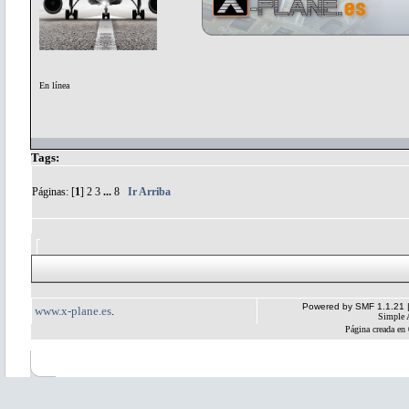
En línea
Tags:
Páginas: [
1
]
2
3
...
8
Ir Arriba
Powered by SMF 1.1.21
www.x-plane.es
.
Simple 
Página creada en