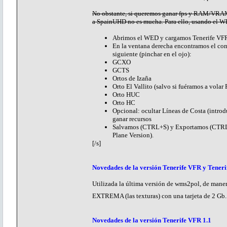
No obstante, si queremos ganar fps y RAM/VRAM p
a SpainUHD no es mucha. Para ello, usando el W
Abrimos el WED y cargamos Tenerife VFR 
En la ventana derecha encontramos el con
siguiente (pinchar en el ojo):
GCXO
GCTS
Ortos de Izaña
Orto El Vallito (salvo si fuéramos a volar
Orto HUC
Orto HC
Opcional: ocultar Líneas de Costa (introd
ganar recursos
Salvamos (CTRL+S) y Exportamos (CTRL+B)
Plane Version).
[/s]
Novedades de la versión Tenerife VFR y Teneri
Utilizada la última versión de wms2pol, de man
EXTREMA (las texturas) con una tarjeta de 2 Gb
Novedades de la versión Tenerife VFR 1.1