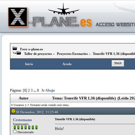
Foro x-plane.es
Taller de proyectos
»
Proyectos Escenarios
»
Tenerife VFR 1.36 (disponibl
TAGS
Inicio
Ayuda
Páginas: [
1
]
2
3
...
8
Ir Abajo
Autor
Tema: Tenerife VFR 1.36 (disponible) (Leído 29
0 Usuarios y 1 Visitante están viendo este tema.
30 Diciembre, 2012, 11:23:46
Cestomano
Tenerife VFR 1.36 (disponible)
Superusuario
Hola!
Desconectado