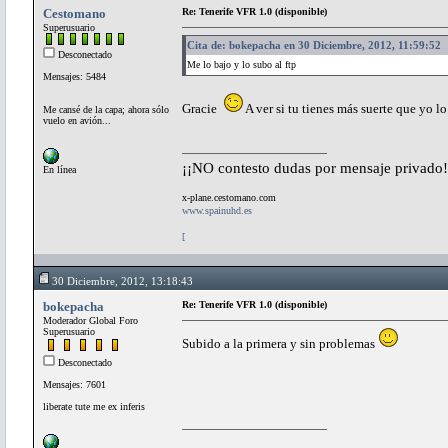
Cestomano
Re: Tenerife VFR 1.0 (disponible)
Superusuario
Cita de: bokepacha en 30 Diciembre, 2012, 11:59:52
Desconectado
Me lo bajo y lo subo al ftp
Mensajes: 5484
Gracie
A ver si tu tienes más suerte que yo l
Me cansé de la capa; ahora sólo
vuelo en avión...
¡¡NO contesto dudas por mensaje privado!
En línea
x-plane.cestomano.com
www.spainuhd.es
[
30 Diciembre, 2012, 13:18:43
bokepacha
Re: Tenerife VFR 1.0 (disponible)
Moderador Global Foro
Superusuario
Subido a la primera y sin problemas
Desconectado
Mensajes: 7601
liberate tute me ex inferis