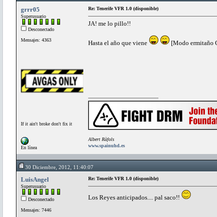
grrr05
Re: Tenerife VFR 1.0 (disponible)
Superusuario
JA! me lo pillo!!
Desconectado
Mensajes: 4363
Hasta el año que viene
[Modo ermitaño 
If it ain't broke don't fix it
Albert Ràfols
www.spainuhd.es
En línea
30 Diciembre, 2012, 11:40:07
LuisAngel
Re: Tenerife VFR 1.0 (disponible)
Superusuario
Los Reyes anticipados.... pal saco!!
Desconectado
Mensajes: 7446