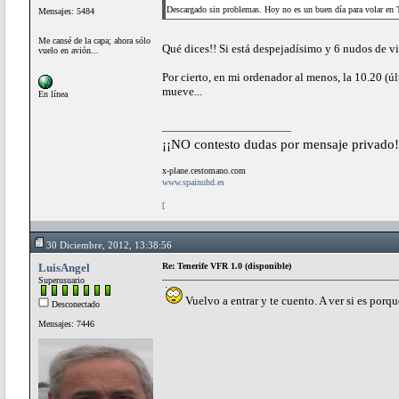
Descargado sin problemas. Hoy no es un buen día para volar en 
Mensajes: 5484
Me cansé de la capa; ahora sólo
Qué dices!! Si está despejadísimo y 6 nudos de 
vuelo en avión...
Por cierto, en mi ordenador al menos, la 10.20 (ú
mueve...
En línea
¡¡NO contesto dudas por mensaje privado!
x-plane.cestomano.com
www.spainuhd.es
[
30 Diciembre, 2012, 13:38:56
LuisAngel
Re: Tenerife VFR 1.0 (disponible)
Superusuario
Vuelvo a entrar y te cuento. A ver si es porqu
Desconectado
Mensajes: 7446