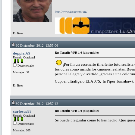
http://www.airspotters.org/
En línea
30 Diciembre, 2012, 13:55:06
doppler69
Re: Tenerife VFR 1.0 (disponible)
Usuario Ocasional
¡Por fin un escenario tinerferño fotorrealista
Desconectado
los ocres como manda los cánones realistas. Buen
Mensajes: 38
personal alegre y divertido, gracias a una color
Cup, el ultraligero ELA 07S, la Piper Tomahawk o
En línea
30 Diciembre, 2012, 13:57:42
carlosuc99
Re: Tenerife VFR 1.0 (disponible)
Usuario Ocasional
Se puede preguntar como lo has hecho. Que quie
Desconectado
Mensajes: 205