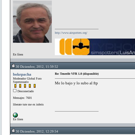
http://www.airspotters.org/
En línea
30 Diciembre, 2012, 11:59:52
bokepacha
Re: Tenerife VFR 1.0 (disponible)
Moderador Global Foro
Superusuario
Me lo bajo y lo subo al ftp
Desconectado
Mensajes: 7601
liberate tute me ex inferis
En línea
30 Diciembre, 2012, 12:29:54