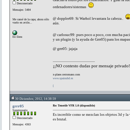
Desconectado
ordenadores/sistemas
Mensajes: 5484
@ doppler69: Si Warhol levantara la cabeza..
Me cansé de la capa; ahora sólo
vuelo en avión...
aún.
@ carlosuc99: pues poco a poco, con mucha pac
En línea
y un plugin (y la ayuda de Grrr05) para los mapa
@ grrr05: jajaja
¡¡NO contesto dudas por mensaje privado!
x-plane.cestomano.com
www.spainuhd.es
[
30 Diciembre, 2012, 14:38:59
grrr05
Re: Tenerife VFR 1.0 (disponible)
Superusuario
Es increible como se mezclan los objetos 3d y la v
Desconectado
es brutal.
Mensajes: 4363