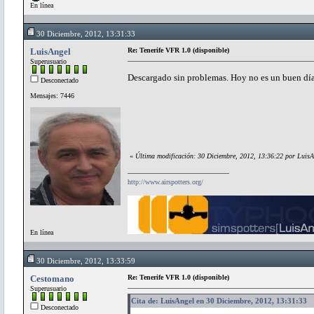
En línea
30 Diciembre, 2012, 13:31:33
LuisAngel
Re: Tenerife VFR 1.0 (disponible)
Superusuario
Descargado sin problemas. Hoy no es un buen día
Desconectado
Mensajes: 7446
«
Última modificación: 30 Diciembre, 2012, 13:36:22 por LuisA
http://www.airspotters.org/
En línea
30 Diciembre, 2012, 13:33:59
Cestomano
Re: Tenerife VFR 1.0 (disponible)
Superusuario
Cita de: LuisAngel en 30 Diciembre, 2012, 13:31:33
Desconectado