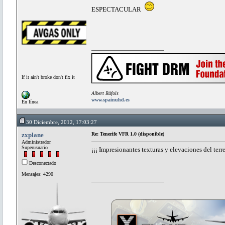
ESPECTACULAR
If it ain't broke don't fix it
Albert Ràfols
www.spainuhd.es
En línea
30 Diciembre, 2012, 17:03:27
zxplane
Re: Tenerife VFR 1.0 (disponible)
Administrador
Superusuario
¡¡¡ Impresionantes texturas y elevaciones del terr
Desconectado
Mensajes: 4290