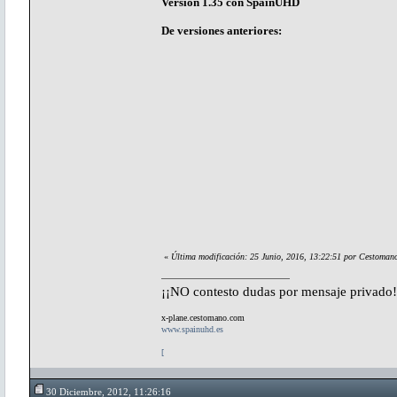
Versión 1.35 con SpainUHD
De versiones anteriores:
«
Última modificación: 25 Junio, 2016, 13:22:51 por Cestoman
¡¡NO contesto dudas por mensaje privado!
x-plane.cestomano.com
www.spainuhd.es
[
30 Diciembre, 2012, 11:26:16