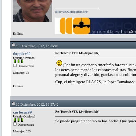
http://www.airspotters.org/
En línea
30 Diciembre, 2012, 13:55:06
doppler69
Re: Tenerife VFR 1.0 (disponible)
Usuario Ocasional
¡Por fin un escenario tinerferño fotorrealista
Desconectado
los ocres como manda los cánones realistas. Buen
Mensajes: 38
personal alegre y divertido, gracias a una color
Cup, el ultraligero ELA 07S, la Piper Tomahawk o
En línea
30 Diciembre, 2012, 13:57:42
carlosuc99
Re: Tenerife VFR 1.0 (disponible)
Usuario Ocasional
Se puede preguntar como lo has hecho. Que quie
Desconectado
Mensajes: 205