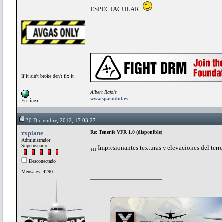
ESPECTACULAR
If it ain't broke don't fix it
Albert Ràfols
www.spainuhd.es
En línea
30 Diciembre, 2012, 17:03:27
zxplane
Re: Tenerife VFR 1.0 (disponible)
Administrador
Superusuario
¡¡¡ Impresionantes texturas y elevaciones del terr
Desconectado
Mensajes: 4290