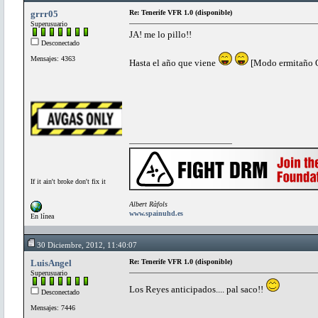
grrr05
Re: Tenerife VFR 1.0 (disponible)
Superusuario
JA! me lo pillo!!
Desconectado
Mensajes: 4363
Hasta el año que viene
[Modo ermitaño 
If it ain't broke don't fix it
Albert Ràfols
www.spainuhd.es
En línea
30 Diciembre, 2012, 11:40:07
LuisAngel
Re: Tenerife VFR 1.0 (disponible)
Superusuario
Los Reyes anticipados.... pal saco!!
Desconectado
Mensajes: 7446