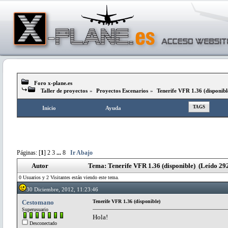
Foro x-plane.es
Taller de proyectos
»
Proyectos Escenarios
»
Tenerife VFR 1.36 (disponibl
TAGS
Inicio
Ayuda
Páginas: [
1
]
2
3
...
8
Ir Abajo
Autor
Tema: Tenerife VFR 1.36 (disponible) (Leído 29
0 Usuarios y 2 Visitantes están viendo este tema.
30 Diciembre, 2012, 11:23:46
Cestomano
Tenerife VFR 1.36 (disponible)
Superusuario
Hola!
Desconectado