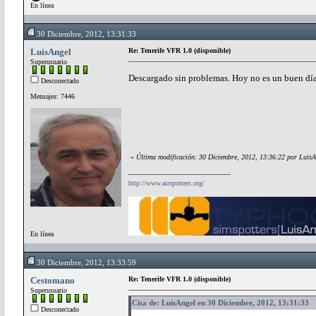
En línea
30 Diciembre, 2012, 13:31:33
LuisAngel
Re: Tenerife VFR 1.0 (disponible)
Superusuario
Descargado sin problemas. Hoy no es un buen día
Desconectado
Mensajes: 7446
«
Última modificación: 30 Diciembre, 2012, 13:36:22 por LuisA
http://www.airspotters.org/
En línea
30 Diciembre, 2012, 13:33:59
Cestomano
Re: Tenerife VFR 1.0 (disponible)
Superusuario
Cita de: LuisAngel en 30 Diciembre, 2012, 13:31:33
Desconectado