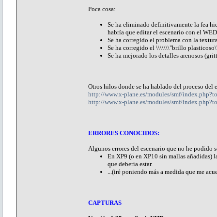
Poca cosa:
Se ha eliminado definitivamente la fea hie
habría que editar el escenario con el WED
Se ha corregido el problema con la textur
Se ha corregido el \\\\\\\"brillo plasticoso\
Se ha mejorado los detalles arenosos (gritt
Otros hilos donde se ha hablado del proceso del 
http://www.x-plane.es/modules/smf/index.php
http://www.x-plane.es/modules/smf/index.php?t
ERRORES CONOCIDOS:
Algunos errores del escenario que no he podido s
En XP9 (o en XP10 sin mallas añadidas) la 
que debería estar.
...(iré poniendo más a medida que me acue
CAPTURAS