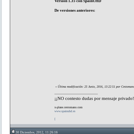
Versión 1.35 con SpainUHD
De versiones anteriores:
«
Última modificación: 25 Junio, 2016, 13:22:51 por Cestoman
¡¡NO contesto dudas por mensaje privado!
x-plane.cestomano.com
www.spainuhd.es
[
30 Diciembre, 2012, 11:26:16