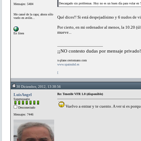
Descargado sin problemas. Hoy no es un buen día para volar en 
Mensajes: 5484
Me cansé de la capa; ahora sólo
Qué dices!! Si está despejadísimo y 6 nudos de 
vuelo en avión...
Por cierto, en mi ordenador al menos, la 10.20 (ú
mueve...
En línea
¡¡NO contesto dudas por mensaje privado!
x-plane.cestomano.com
www.spainuhd.es
[
30 Diciembre, 2012, 13:38:56
LuisAngel
Re: Tenerife VFR 1.0 (disponible)
Superusuario
Vuelvo a entrar y te cuento. A ver si es porqu
Desconectado
Mensajes: 7446