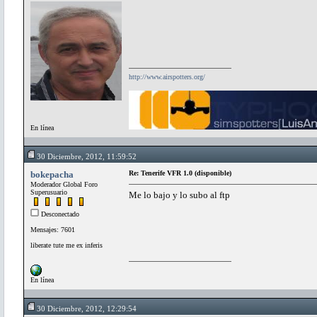
http://www.airspotters.org/
En línea
30 Diciembre, 2012, 11:59:52
bokepacha
Re: Tenerife VFR 1.0 (disponible)
Moderador Global Foro
Superusuario
Me lo bajo y lo subo al ftp
Desconectado
Mensajes: 7601
liberate tute me ex inferis
En línea
30 Diciembre, 2012, 12:29:54