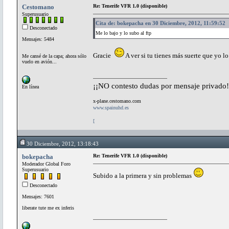
Cestomano
Re: Tenerife VFR 1.0 (disponible)
Superusuario
Cita de: bokepacha en 30 Diciembre, 2012, 11:59:52
Desconectado
Me lo bajo y lo subo al ftp
Mensajes: 5484
Gracie
A ver si tu tienes más suerte que yo l
Me cansé de la capa; ahora sólo
vuelo en avión...
¡¡NO contesto dudas por mensaje privado!
En línea
x-plane.cestomano.com
www.spainuhd.es
[
30 Diciembre, 2012, 13:18:43
bokepacha
Re: Tenerife VFR 1.0 (disponible)
Moderador Global Foro
Superusuario
Subido a la primera y sin problemas
Desconectado
Mensajes: 7601
liberate tute me ex inferis