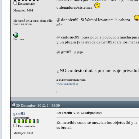
Desconectado
ordenadores/sistemas
Mensajes: 5484
@ doppler69: Si Warhol levantara la cabeza..
Me cansé de la capa; ahora sólo
vuelo en avión...
aún.
@ carlosuc99: pues poco a poco, con mucha pac
En línea
y un plugin (y la ayuda de Grrr05) para los mapa
@ grrr05: jajaja
¡¡NO contesto dudas por mensaje privado!
x-plane.cestomano.com
www.spainuhd.es
[
30 Diciembre, 2012, 14:38:59
grrr05
Re: Tenerife VFR 1.0 (disponible)
Superusuario
Es increible como se mezclan los objetos 3d y la v
Desconectado
es brutal.
Mensajes: 4363