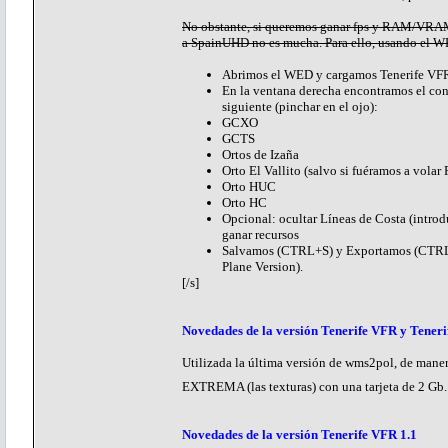
No obstante, si queremos ganar fps y RAM/VRAM p
a SpainUHD no es mucha. Para ello, usando el W
Abrimos el WED y cargamos Tenerife VFR 
En la ventana derecha encontramos el con
siguiente (pinchar en el ojo):
GCXO
GCTS
Ortos de Izaña
Orto El Vallito (salvo si fuéramos a volar
Orto HUC
Orto HC
Opcional: ocultar Líneas de Costa (introd
ganar recursos
Salvamos (CTRL+S) y Exportamos (CTRL+B)
Plane Version).
[/s]
Novedades de la versión Tenerife VFR y Teneri
Utilizada la última versión de wms2pol, de man
EXTREMA (las texturas) con una tarjeta de 2 Gb
Novedades de la versión Tenerife VFR 1.1