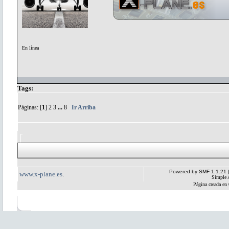
En línea
Tags:
Páginas: [
1
]
2
3
...
8
Ir Arriba
Powered by SMF 1.1.21
www.x-plane.es
.
Simple 
Página creada en