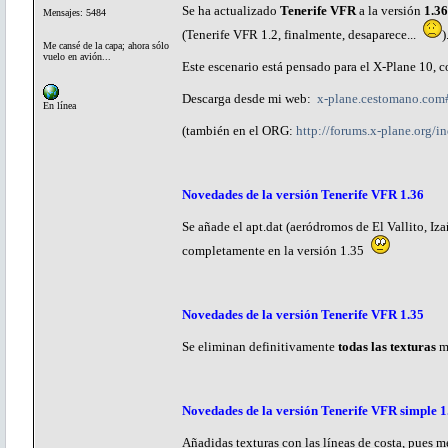
Se ha actualizado
Tenerife VFR
a la versión
1.36
Mensajes: 5484
(Tenerife VFR 1.2, finalmente, desaparece...
)
Me cansé de la capa; ahora sólo
vuelo en avión...
Este escenario está pensado para el X-Plane 10,
Descarga desde mi web:
x-plane.cestomano.com#
En línea
(también en el ORG:
http://forums.x-plane.org
Novedades de la versión Tenerife VFR 1.36
Se añade el apt.dat (aeródromos de El Vallito, Iz
completamente en la versión 1.35
Novedades de la versión Tenerife VFR 1.35
Se eliminan definitivamente
todas las texturas
me
Novedades de la versión Tenerife VFR simple 1
Añadidas texturas con las líneas de costa, pues