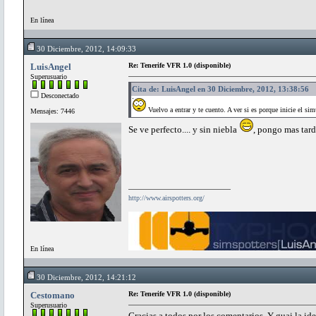
En línea
30 Diciembre, 2012, 14:09:33
LuisAngel
Re: Tenerife VFR 1.0 (disponible)
Superusuario
Cita de: LuisAngel en 30 Diciembre, 2012, 13:38:56
Desconectado
Vuelvo a entrar y te cuento. A ver si es porque inicie el sim
Mensajes: 7446
Se ve perfecto.... y sin niebla
, pongo mas tar
http://www.airspotters.org/
En línea
30 Diciembre, 2012, 14:21:12
Cestomano
Re: Tenerife VFR 1.0 (disponible)
Superusuario
Gracias a todos por los comentarios. Y guai la id