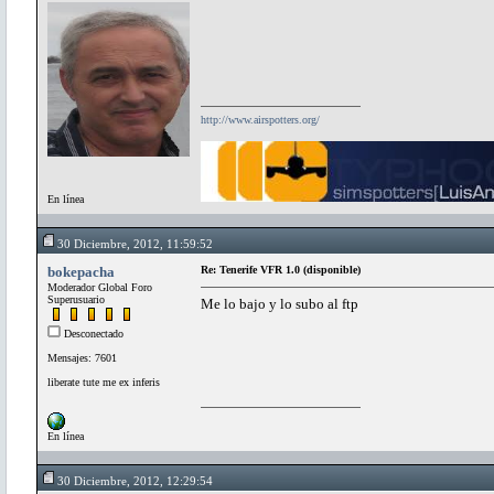
http://www.airspotters.org/
En línea
30 Diciembre, 2012, 11:59:52
bokepacha
Re: Tenerife VFR 1.0 (disponible)
Moderador Global Foro
Superusuario
Me lo bajo y lo subo al ftp
Desconectado
Mensajes: 7601
liberate tute me ex inferis
En línea
30 Diciembre, 2012, 12:29:54