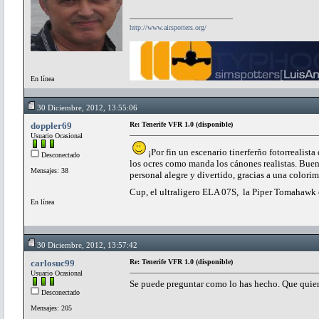
http://www.airspotters.org/
En línea
30 Diciembre, 2012, 13:55:06
doppler69
Re: Tenerife VFR 1.0 (disponible)
Usuario Ocasional
¡Por fin un escenario tinerferño fotorrealista
Desconectado
los ocres como manda los cánones realistas. Buen
Mensajes: 38
personal alegre y divertido, gracias a una color
Cup, el ultraligero ELA 07S, la Piper Tomahawk o
En línea
30 Diciembre, 2012, 13:57:42
carlosuc99
Re: Tenerife VFR 1.0 (disponible)
Usuario Ocasional
Se puede preguntar como lo has hecho. Que quie
Desconectado
Mensajes: 205