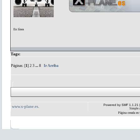
En línea
Tags:
Páginas: [
1
]
2
3
...
8
Ir Arriba
Powered by SMF 1.1.21
www.x-plane.es
.
Simple 
Página creada en