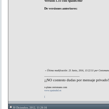
Versión 1.35 con SpainUHD
De versiones anteriores:
«
Última modificación: 25 Junio, 2016, 13:22:51 por Cestoman
¡¡NO contesto dudas por mensaje privado!
x-plane.cestomano.com
www.spainuhd.es
[
30 Diciembre, 2012, 11:26:16