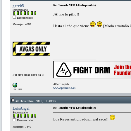
grrr05
Re: Tenerife VFR 1.0 (disponible)
Superusuario
JA! me lo pillo!!
Desconectado
Mensajes: 4363
Hasta el año que viene
[Modo ermitaño 
If it ain't broke don't fix it
Albert Ràfols
www.spainuhd.es
En línea
30 Diciembre, 2012, 11:40:07
LuisAngel
Re: Tenerife VFR 1.0 (disponible)
Superusuario
Los Reyes anticipados.... pal saco!!
Desconectado
Mensajes: 7446