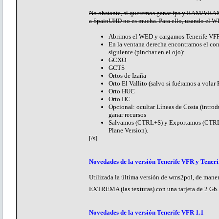
No obstante, si queremos ganar fps y RAM/VRAM p
a SpainUHD no es mucha. Para ello, usando el W
Abrimos el WED y cargamos Tenerife VFR 
En la ventana derecha encontramos el con
siguiente (pinchar en el ojo):
GCXO
GCTS
Ortos de Izaña
Orto El Vallito (salvo si fuéramos a volar
Orto HUC
Orto HC
Opcional: ocultar Líneas de Costa (introd
ganar recursos
Salvamos (CTRL+S) y Exportamos (CTRL+B)
Plane Version).
[/s]
Novedades de la versión Tenerife VFR y Teneri
Utilizada la última versión de wms2pol, de man
EXTREMA (las texturas) con una tarjeta de 2 Gb
Novedades de la versión Tenerife VFR 1.1