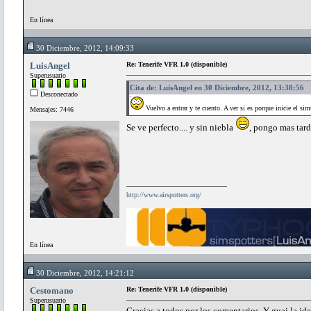
En línea
30 Diciembre, 2012, 14:09:33
LuisAngel
Re: Tenerife VFR 1.0 (disponible)
Superusuario
Cita de: LuisAngel en 30 Diciembre, 2012, 13:38:56
Desconectado
Vuelvo a entrar y te cuento. A ver si es porque inicie el sim
Mensajes: 7446
Se ve perfecto.... y sin niebla
, pongo mas tar
http://www.airspotters.org/
En línea
30 Diciembre, 2012, 14:21:12
Cestomano
Re: Tenerife VFR 1.0 (disponible)
Superusuario
Gracias a todos por los comentarios. Y guai la id