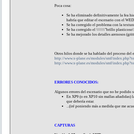
Poca cosa:
Se ha eliminado definitivamente la fea hie
habría que editar el escenario con el WED
Se ha corregido el problema con la textur
Se ha corregido el \\\\\\\"brillo plasticoso\
Se ha mejorado los detalles arenosos (gritt
Otros hilos donde se ha hablado del proceso del 
http://www.x-plane.es/modules/smf/index.php
http://www.x-plane.es/modules/smf/index.php?t
ERRORES CONOCIDOS:
Algunos errores del escenario que no he podido s
En XP9 (o en XP10 sin mallas añadidas) la 
que debería estar.
...(iré poniendo más a medida que me acue
CAPTURAS