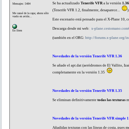
Se ha actualizado
Tenerife VFR
a la versión
1.36
Mensajes: 5484
(Tenerife VFR 1.2, finalmente, desaparece...
)
Me cansé de la capa; ahora sólo
vuelo en avión...
Este escenario está pensado para el X-Plane 10,
Descarga desde mi web:
x-plane.cestomano.com#
En línea
(también en el ORG:
http://forums.x-plane.org
Novedades de la versión Tenerife VFR 1.36
Se añade el apt.dat (aeródromos de El Vallito, Iz
completamente en la versión 1.35
Novedades de la versión Tenerife VFR 1.35
Se eliminan definitivamente
todas las texturas
me
Novedades de la versión Tenerife VFR simple 1
Añadidas texturas con las líneas de costa, pues