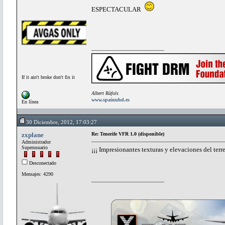
ESPECTACULAR
If it ain't broke don't fix it
Albert Ràfols
www.spainuhd.es
En línea
30 Diciembre, 2012, 17:03:27
zxplane
Re: Tenerife VFR 1.0 (disponible)
Administrador
Superusuario
¡¡¡ Impresionantes texturas y elevaciones del terr
Desconectado
Mensajes: 4290