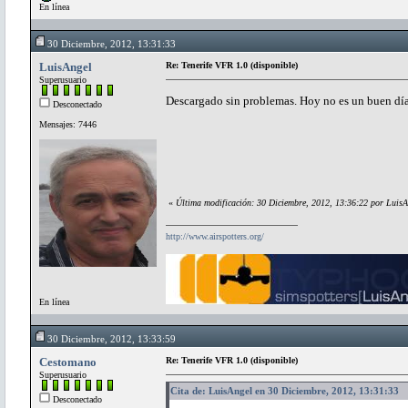
En línea
30 Diciembre, 2012, 13:31:33
LuisAngel
Re: Tenerife VFR 1.0 (disponible)
Superusuario
Descargado sin problemas. Hoy no es un buen día
Desconectado
Mensajes: 7446
«
Última modificación: 30 Diciembre, 2012, 13:36:22 por LuisA
http://www.airspotters.org/
En línea
30 Diciembre, 2012, 13:33:59
Cestomano
Re: Tenerife VFR 1.0 (disponible)
Superusuario
Cita de: LuisAngel en 30 Diciembre, 2012, 13:31:33
Desconectado