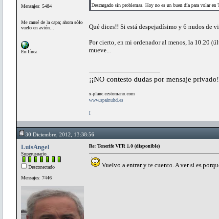
Descargado sin problemas. Hoy no es un buen día para volar en 
Mensajes: 5484
Me cansé de la capa; ahora sólo
Qué dices!! Si está despejadísimo y 6 nudos de 
vuelo en avión...
Por cierto, en mi ordenador al menos, la 10.20 (ú
mueve...
En línea
¡¡NO contesto dudas por mensaje privado!
x-plane.cestomano.com
www.spainuhd.es
[
30 Diciembre, 2012, 13:38:56
LuisAngel
Re: Tenerife VFR 1.0 (disponible)
Superusuario
Vuelvo a entrar y te cuento. A ver si es porqu
Desconectado
Mensajes: 7446