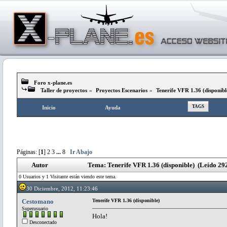
Foro x-plane.es
Taller de proyectos
»
Proyectos Escenarios
»
Tenerife VFR 1.36 (disponibl
TAGS
Inicio
Ayuda
Páginas: [
1
]
2
3
...
8
Ir Abajo
Autor
Tema: Tenerife VFR 1.36 (disponible) (Leído 29
0 Usuarios y 1 Visitante están viendo este tema.
30 Diciembre, 2012, 11:23:46
Cestomano
Tenerife VFR 1.36 (disponible)
Superusuario
Hola!
Desconectado