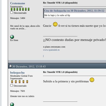
Cestomano
Re: Tenerife VFR 1.0 (disponible)
Superusuario
Cita de: bokepacha en 30 Diciembre, 2012, 11:59:52
Desconectado
Me lo bajo y lo subo al ftp
Mensajes: 5484
Gracie
A ver si tu tienes más suerte que yo l
Me cansé de la capa; ahora sólo
vuelo en avión...
¡¡NO contesto dudas por mensaje privado!
En línea
x-plane.cestomano.com
www.spainuhd.es
[
30 Diciembre, 2012, 13:18:43
bokepacha
Re: Tenerife VFR 1.0 (disponible)
Moderador Global Foro
Superusuario
Subido a la primera y sin problemas
Desconectado
Mensajes: 7601
liberate tute me ex inferis