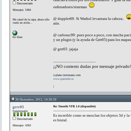
Desconectado
ordenadores/sistemas
Mensajes: 5484
@ doppler69: Si Warhol levantara la cabeza..
Me cansé de la capa; ahora sólo
vuelo en avión...
aún.
@ carlosuc99: pues poco a poco, con mucha pac
En línea
y un plugin (y la ayuda de Grrr05) para los mapa
@ grrr05: jajaja
¡¡NO contesto dudas por mensaje privado!
x-plane.cestomano.com
www.spainuhd.es
[
30 Diciembre, 2012, 14:38:59
grrr05
Re: Tenerife VFR 1.0 (disponible)
Superusuario
Es increible como se mezclan los objetos 3d y la v
Desconectado
es brutal.
Mensajes: 4363