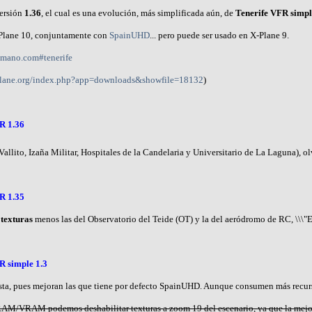
versión
1.36
, el cual es una evolución, más simplificada aún, de
Tenerife VFR simpl
X-Plane 10, conjuntamente con
SpainUHD
... pero puede ser usado en X-Plane 9.
omano.com#tenerife
-plane.org/index.php?app=downloads&showfile=18132
)
R 1.36
Vallito, Izaña Militar, Hospitales de la Candelaria y Universitario de La Laguna),
R 1.35
 texturas
menos las del Observatorio del Teide (OT) y la del aeródromo de RC, \\\"El
R simple 1.3
osta, pues mejoran las que tiene por defecto SpainUHD. Aunque consumen más recur
 RAM/VRAM podemos deshabilitar texturas a zoom 19 del escenario, ya que la mejo