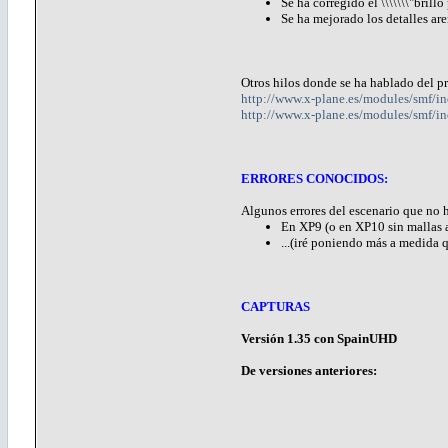
Se ha corregido el \\\\\\\"brillo
Se ha mejorado los detalles aren
Otros hilos donde se ha hablado del p
http://www.x-plane.es/modules/smf
http://www.x-plane.es/modules/smf/i
ERRORES CONOCIDOS:
Algunos errores del escenario que no 
En XP9 (o en XP10 sin mallas añ
...(iré poniendo más a medida q
CAPTURAS
Versión 1.35 con SpainUHD
De versiones anteriores: