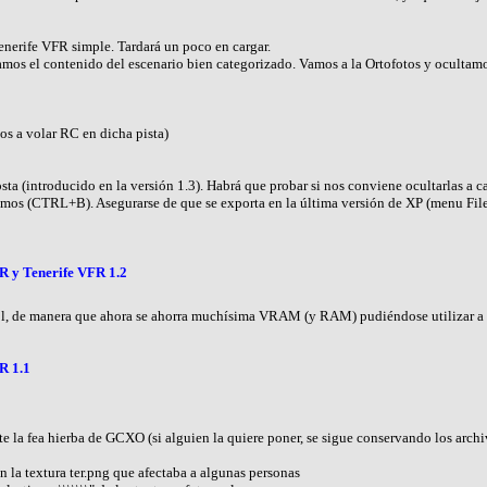
erife VFR simple. Tardará un poco en cargar.
mos el contenido del escenario bien categorizado. Vamos a la Ortofotos y ocultamos
mos a volar RC en dicha pista)
sta (introducido en la versión 1.3). Habrá que probar si nos conviene ocultarlas a 
s (CTRL+B). Asegurarse de que se exporta en la última versión de XP (menu File,
R y Tenerife VFR 1.2
ol, de manera que ahora se ahorra muchísima VRAM (y RAM) pudiéndose utilizar a
R 1.1
 la fea hierba de GCXO (si alguien la quiere poner, se sigue conservando los archiv
n la textura ter.png que afectaba a algunas personas