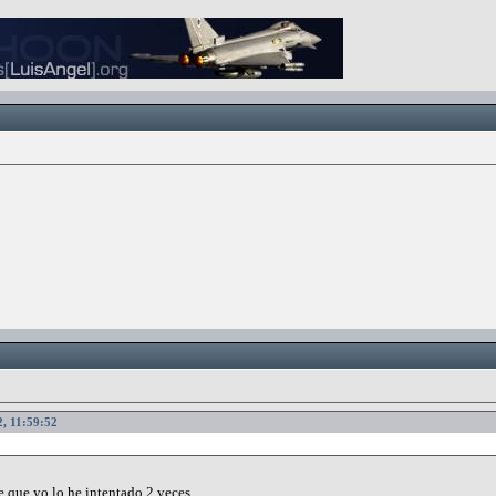
2, 11:59:52
te que yo lo he intentado 2 veces.