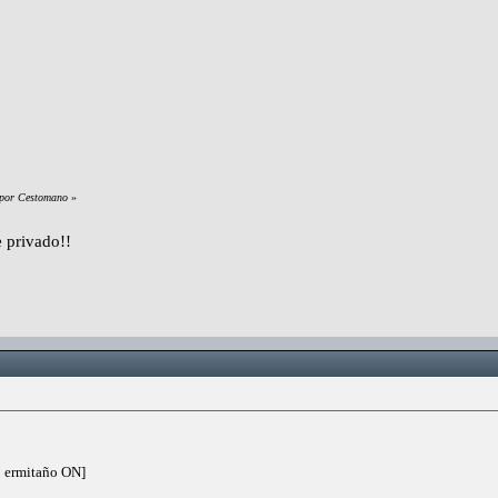
1 por Cestomano
»
 privado!!
ermitaño ON]