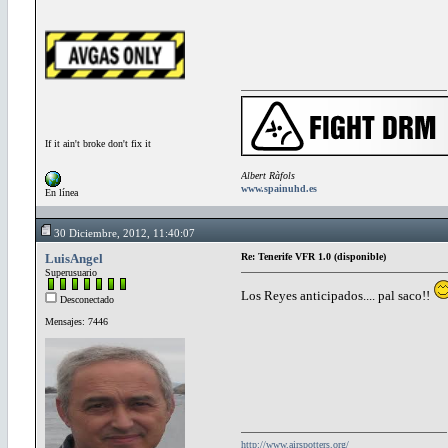
If it ain't broke don't fix it
Albert Ràfols
www.spainuhd.es
En línea
30 Diciembre, 2012, 11:40:07
LuisAngel
Re: Tenerife VFR 1.0 (disponible)
Superusuario
Los Reyes anticipados.... pal saco!!
Desconectado
Mensajes: 7446
http://www.airspotters.org/