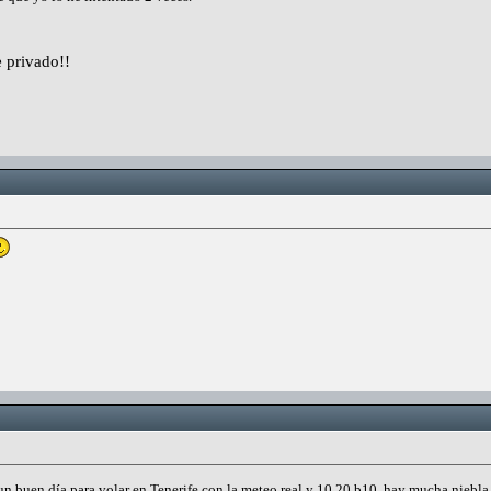
 privado!!
n buen día para volar en Tenerife con la meteo real y 10.20 b10, hay mucha niebl