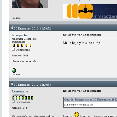
En línea
30 Diciembre, 2012, 11:59:52
bokepacha
Re: Tenerife VFR 1.0 (disponible)
Moderador Global Foro
Superusuario
Me lo bajo y lo subo al ftp
Desconectado
Mensajes: 7601
liberate tute me ex inferis
En línea
30 Diciembre, 2012, 12:29:54
Cestomano
Re: Tenerife VFR 1.0 (disponible)
Superusuario
Cita de: bokepacha en 30 Diciembre, 201
Desconectado
Me lo bajo y lo subo al ftp
Mensajes: 5484
Gracie
A ver si tu tienes más suer
Me cansé de la capa; ahora sólo vuelo en