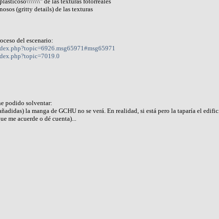
 plasticoso\\\\\\\" de las texturas fotorreales
osos (gritty details) de las texturas
roceso del escenario:
/index.php?topic=6926.msg65971#msg65971
ndex.php?topic=7019.0
he podido solventar:
adidas) la manga de GCHU no se verá. En realidad, si está pero la taparía el edifici
ue me acuerde o dé cuenta)...