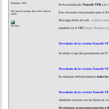
Mensajes: 5484
Se ha actualizado
Tenerife VFR
a la 
Me cansé de la capa; ahora sólo vuelo en
Este escenario está pensado para el 
avión...
Descarga desde mi web:
x-plane.cest
En línea
(también en el ORG:
http://forums.x
Novedades de la versión Tenerife VF
Se añade el apt.dat (aeródromos de El 
Novedades de la versión Tenerife VF
Se eliminan definitivamente
todas las
Novedades de la versión Tenerife VF
Añadidas texturas con las líneas de c
No obstante, si queremos ganar fps y