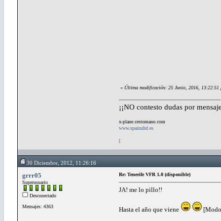
«
Última modificación: 25 Junio, 2016, 13:22:5
¡¡NO contesto dudas por mensaje
x-plane.cestomano.com
www.spainuhd.es
[
30 Diciembre, 2012, 11:26:16
grrr05
Re: Tenerife VFR 1.0 (disponible)
Superusuario
JA! me lo pillo!!
Desconectado
Mensajes: 4363
Hasta el año que viene
[Modo 