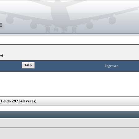
le)
TAGS
Ingresar
(Leído 292240 veces)