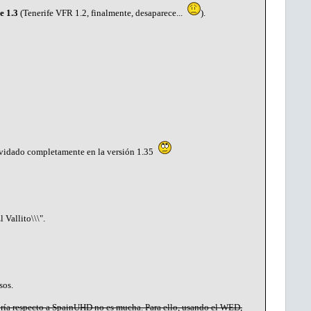
e 1.3
(Tenerife VFR 1.2, finalmente, desaparece...
).
 olvidado completamente en la versión 1.35
 Vallito\\\".
sos.
ría respecto a SpainUHD no es mucha. Para ello, usando el WED,