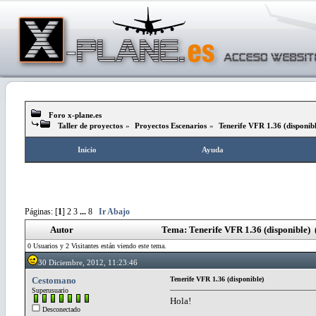
Foro x-plane.es
Taller de proyectos
»
Proyectos Escenarios
»
Tenerife VFR 1.36 (disponib
Inicio
Ayuda
Páginas: [
1
]
2
3
...
8
Ir Abajo
Autor
Tema: Tenerife VFR 1.36 (disponible) 
0 Usuarios y 2 Visitantes están viendo este tema.
30 Diciembre, 2012, 11:23:46
Cestomano
Tenerife VFR 1.36 (disponible)
Superusuario
Hola!
Desconectado