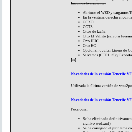
hacemos lo siguiente:
Abrimos el WED y cargamos Ten
En la ventana derecha encontra
GCXO
GCTS
Ortos de Izaña
Orto El Vallito (salvo si fuéra
Orto HUC
Orto HC
Opcional: ocultar Líneas de Co
Salvamos (CTRL+S) y Exportamo
[/s]
Novedades de la versión Tenerife VF
Utilizada la última versión de wms2p
Novedades de la versión Tenerife VF
Poca cosa:
Se ha eliminado definitivamente
archivo wed.xml)
Se ha corregido el problema co