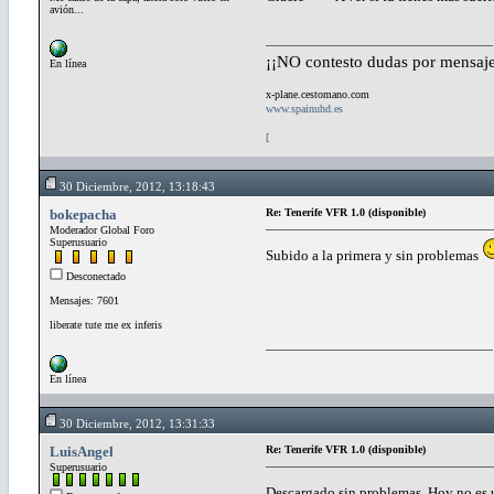
avión...
¡¡NO contesto dudas por mensaje
En línea
x-plane.cestomano.com
www.spainuhd.es
[
30 Diciembre, 2012, 13:18:43
bokepacha
Re: Tenerife VFR 1.0 (disponible)
Moderador Global Foro
Superusuario
Subido a la primera y sin problemas
Desconectado
Mensajes: 7601
liberate tute me ex inferis
En línea
30 Diciembre, 2012, 13:31:33
LuisAngel
Re: Tenerife VFR 1.0 (disponible)
Superusuario
Descargado sin problemas. Hoy no es u