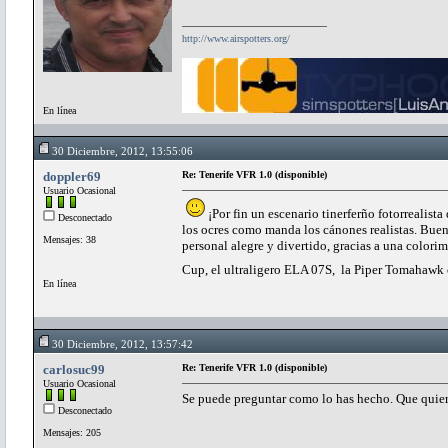
http://www.airspotters.org/
En línea
30 Diciembre, 2012, 13:55:06
doppler69
Re: Tenerife VFR 1.0 (disponible)
Usuario Ocasional
¡Por fin un escenario tinerferño fotorrealista
Desconectado
los ocres como manda los cánones realistas. Buen
Mensajes: 38
personal alegre y divertido, gracias a una color
Cup, el ultraligero ELA 07S, la Piper Tomahawk o
En línea
30 Diciembre, 2012, 13:57:42
carlosuc99
Re: Tenerife VFR 1.0 (disponible)
Usuario Ocasional
Se puede preguntar como lo has hecho. Que quie
Desconectado
Mensajes: 205