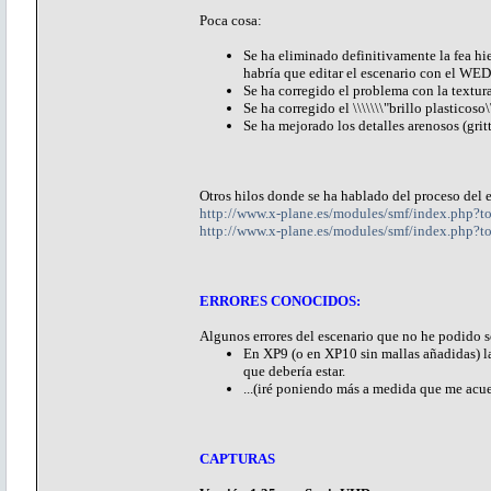
Poca cosa:
Se ha eliminado definitivamente la fea hie
habría que editar el escenario con el WED
Se ha corregido el problema con la textur
Se ha corregido el \\\\\\\"brillo plasticoso\
Se ha mejorado los detalles arenosos (gritt
Otros hilos donde se ha hablado del proceso del 
http://www.x-plane.es/modules/smf/index.php
http://www.x-plane.es/modules/smf/index.php?t
ERRORES CONOCIDOS:
Algunos errores del escenario que no he podido s
En XP9 (o en XP10 sin mallas añadidas) la 
que debería estar.
...(iré poniendo más a medida que me acue
CAPTURAS