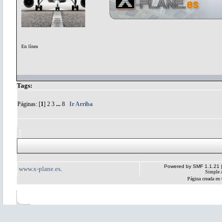
En línea
Tags:
Páginas: [
1
]
2
3
...
8
Ir Arriba
Powered by SMF 1.1.21
www.x-plane.es
.
Simple 
Página creada en