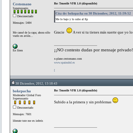
Cestomano
Re: Tenerife VFR 1.0 (disponible)
Superusuario
Cita de: bokepacha en 30 Diciembre, 2012, 11:59:52
Desconectado
Me lo bajo y lo subo al ftp
Mensajes: 5484
Gracie
A ver si tu tienes más suerte que yo l
Me cansé de la capa; ahora sólo
vuelo en avión...
¡¡NO contesto dudas por mensaje privado!
En línea
x-plane.cestomano.com
www.spainuhd.es
[
30 Diciembre, 2012, 13:18:43
bokepacha
Re: Tenerife VFR 1.0 (disponible)
Moderador Global Foro
Superusuario
Subido a la primera y sin problemas
Desconectado
Mensajes: 7601
liberate tute me ex inferis