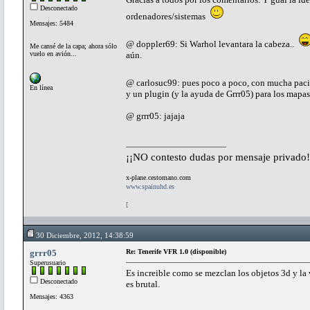
Desconectado
ordenadores/sistemas
Mensajes: 5484
@ doppler69: Si Warhol levantara la cabeza..
Me cansé de la capa; ahora sólo
vuelo en avión...
aún.
@ carlosuc99: pues poco a poco, con mucha pac
En línea
y un plugin (y la ayuda de Grrr05) para los mapa
@ grrr05: jajaja
¡¡NO contesto dudas por mensaje privado!
x-plane.cestomano.com
www.spainuhd.es
[
30 Diciembre, 2012, 14:38:59
grrr05
Re: Tenerife VFR 1.0 (disponible)
Superusuario
Es increible como se mezclan los objetos 3d y la v
Desconectado
es brutal.
Mensajes: 4363