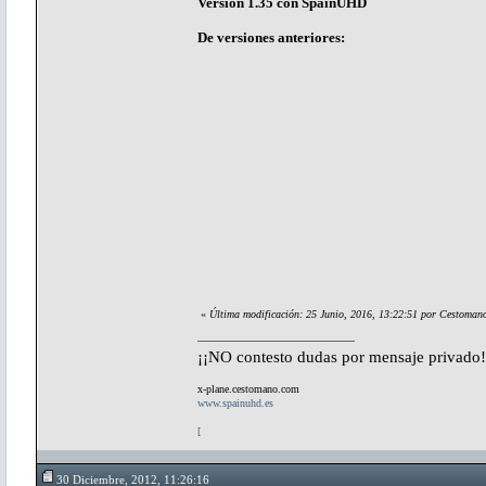
Versión 1.35 con SpainUHD
De versiones anteriores:
«
Última modificación: 25 Junio, 2016, 13:22:51 por Cestoman
¡¡NO contesto dudas por mensaje privado!
x-plane.cestomano.com
www.spainuhd.es
[
30 Diciembre, 2012, 11:26:16