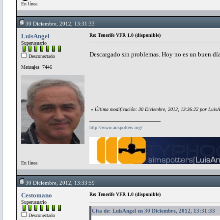
En línea
30 Diciembre, 2012, 13:31:33
LuisAngel
Re: Tenerife VFR 1.0 (disponible)
Superusuario
Descargado sin problemas. Hoy no es un buen día
Desconectado
Mensajes: 7446
«
Última modificación: 30 Diciembre, 2012, 13:36:22 por LuisA
http://www.airspotters.org/
En línea
30 Diciembre, 2012, 13:33:59
Cestomano
Re: Tenerife VFR 1.0 (disponible)
Superusuario
Cita de: LuisAngel en 30 Diciembre, 2012, 13:31:33
Desconectado