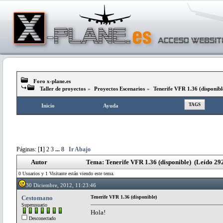
Foro x-plane.es
Taller de proyectos
»
Proyectos Escenarios
»
Tenerife VFR 1.36 (disponibl
TAGS
Inicio
Ayuda
Páginas: [
1
]
2
3
...
8
Ir Abajo
Autor
Tema: Tenerife VFR 1.36 (disponible) (Leído 29
0 Usuarios y 1 Visitante están viendo este tema.
30 Diciembre, 2012, 11:23:46
Cestomano
Tenerife VFR 1.36 (disponible)
Superusuario
Hola!
Desconectado