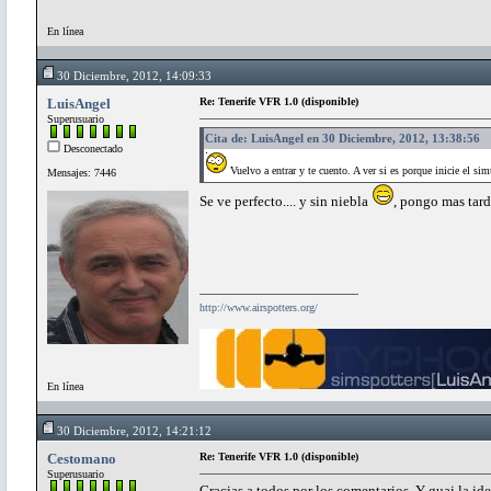
En línea
30 Diciembre, 2012, 14:09:33
LuisAngel
Re: Tenerife VFR 1.0 (disponible)
Superusuario
Cita de: LuisAngel en 30 Diciembre, 2012, 13:38:56
Desconectado
Vuelvo a entrar y te cuento. A ver si es porque inicie el sim
Mensajes: 7446
Se ve perfecto.... y sin niebla
, pongo mas tar
http://www.airspotters.org/
En línea
30 Diciembre, 2012, 14:21:12
Cestomano
Re: Tenerife VFR 1.0 (disponible)
Superusuario
Gracias a todos por los comentarios. Y guai la id