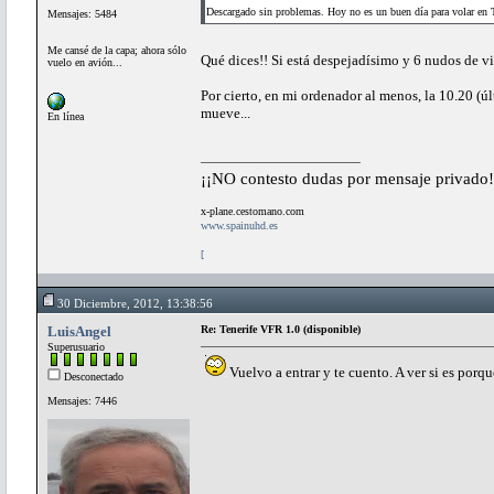
Descargado sin problemas. Hoy no es un buen día para volar en 
Mensajes: 5484
Me cansé de la capa; ahora sólo
Qué dices!! Si está despejadísimo y 6 nudos de 
vuelo en avión...
Por cierto, en mi ordenador al menos, la 10.20 (ú
mueve...
En línea
¡¡NO contesto dudas por mensaje privado!
x-plane.cestomano.com
www.spainuhd.es
[
30 Diciembre, 2012, 13:38:56
LuisAngel
Re: Tenerife VFR 1.0 (disponible)
Superusuario
Vuelvo a entrar y te cuento. A ver si es porqu
Desconectado
Mensajes: 7446