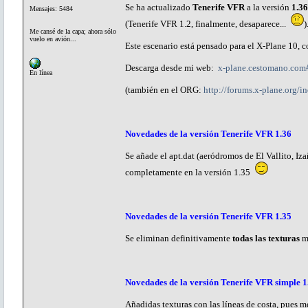
Se ha actualizado
Tenerife VFR
a la versión
1.36
Mensajes: 5484
(Tenerife VFR 1.2, finalmente, desaparece...
)
Me cansé de la capa; ahora sólo
vuelo en avión...
Este escenario está pensado para el X-Plane 10,
Descarga desde mi web:
x-plane.cestomano.com#
En línea
(también en el ORG:
http://forums.x-plane.org
Novedades de la versión Tenerife VFR 1.36
Se añade el apt.dat (aeródromos de El Vallito, Iz
completamente en la versión 1.35
Novedades de la versión Tenerife VFR 1.35
Se eliminan definitivamente
todas las texturas
me
Novedades de la versión Tenerife VFR simple 1
Añadidas texturas con las líneas de costa, pues