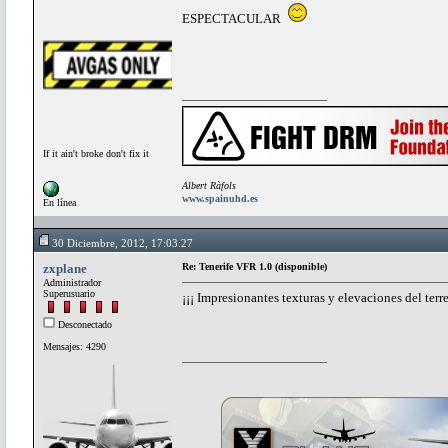
ESPECTACULAR
If it ain't broke don't fix it
Albert Ràfols
www.spainuhd.es
En línea
30 Diciembre, 2012, 17:03:27
zxplane
Re: Tenerife VFR 1.0 (disponible)
Administrador
Superusuario
¡¡¡ Impresionantes texturas y elevaciones del terr
Desconectado
Mensajes: 4290