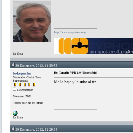
http://www.airspotters.org/
En línea
30 Diciembre, 2012, 11:59:52
bokepacha
Re: Tenerife VFR 1.0 (disponible)
Moderador Global Foro
Superusuario
Me lo bajo y lo subo al ftp
Desconectado
Mensajes: 7601
liberate tute me ex inferis
En línea
30 Diciembre, 2012, 12:29:54