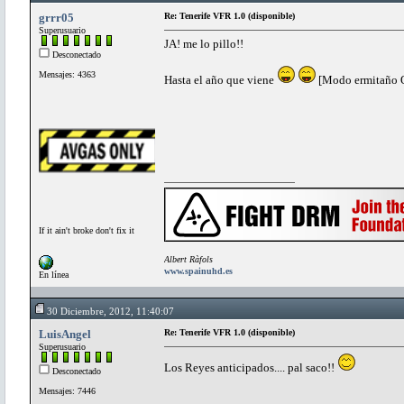
grrr05
Re: Tenerife VFR 1.0 (disponible)
Superusuario
JA! me lo pillo!!
Desconectado
Mensajes: 4363
Hasta el año que viene
[Modo ermitaño 
If it ain't broke don't fix it
Albert Ràfols
www.spainuhd.es
En línea
30 Diciembre, 2012, 11:40:07
LuisAngel
Re: Tenerife VFR 1.0 (disponible)
Superusuario
Los Reyes anticipados.... pal saco!!
Desconectado
Mensajes: 7446