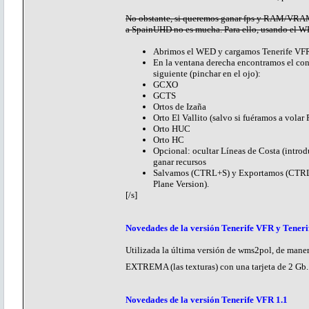
No obstante, si queremos ganar fps y RAM/VRAM p
a SpainUHD no es mucha. Para ello, usando el W
Abrimos el WED y cargamos Tenerife VFR 
En la ventana derecha encontramos el con
siguiente (pinchar en el ojo):
GCXO
GCTS
Ortos de Izaña
Orto El Vallito (salvo si fuéramos a volar
Orto HUC
Orto HC
Opcional: ocultar Líneas de Costa (introd
ganar recursos
Salvamos (CTRL+S) y Exportamos (CTRL+B)
Plane Version).
[/s]
Novedades de la versión Tenerife VFR y Teneri
Utilizada la última versión de wms2pol, de man
EXTREMA (las texturas) con una tarjeta de 2 Gb
Novedades de la versión Tenerife VFR 1.1