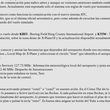
o de comunicación para trafico aéreo y aunque en versiones anteriores también est
riores. Actualmente está soportado solo el sistema con reglas de vuelo por instrumen
onocer como funciona la comunicación con el nuevo sistema ATC.
és, que es el idioma oficial aeronáutico, pero como además de escuchar las comunica
undo del vuelo simulado.
rto vuelo desde
KBFI
- Boeing Field King County International Airport y
KTIW
- 
nstalación, sobre la zona demo de X-Plane10 y la actualización disponible actualmen
ue conocer y anotar las frecuencias que dependen del aeropuerto donde nos encontra
ion→Local Map de X-Plane y seleccionar el circulo “ítem” que identifica el aerop
:
Service)- 127.75 MHz . Información meteorológica local del aeropuerto y pista en 
132.40 MHz. Despacho de Autorizaciones.
cia para rodadura en tierra, Taxi.
 de la torre de control.
ionar activando primero “com1” o “com2” en nuestro avión. En el Cirrus The Jet lo 
lo pasamos a Active (activa) con las flechas. A cada pulsación en estas flechas, se 
plataforma del aeropuerto, lo primero que tenemos que hacer es realizar el plan de v
t plan o pulsar la tecla “enter”. Es buena idea asignar un botón del Yoke a esta func