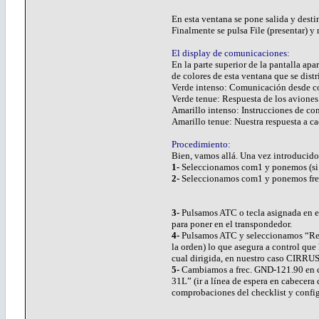
En esta ventana se pone salida y dest
Finalmente se pulsa File (presentar) 
El display de comunicaciones:
En la parte superior de la pantalla ap
de colores de esta ventana que se dist
Verde intenso: Comunicación desde cont
Verde tenue: Respuesta de los aviones 
Amarillo intenso: Instrucciones de con
Amarillo tenue: Nuestra respuesta a ca
Procedimiento:
Bien, vamos allá. Una vez introducido
1-
Seleccionamos com1 y ponemos (si se
2-
Seleccionamos com1 y ponemos fr
3-
Pulsamos ATC o tecla asignada en el
para poner en el transpondedor.
4-
Pulsamos ATC y seleccionamos “Re
la orden) lo que asegura a control que
cual dirigida, en nuestro caso CIRRUS
5-
Cambiamos a frec. GND-121.90 en com
31L” (ir a línea de espera en cabecera 
comprobaciones del checklist y configu