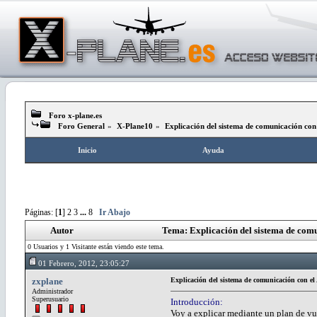
Foro x-plane.es
Foro General
»
X-Plane10
»
Explicación del sistema de comunicación con
Inicio
Ayuda
Páginas: [
1
]
2
3
...
8
Ir Abajo
Autor
Tema: Explicación del sistema de com
0 Usuarios y 1 Visitante están viendo este tema.
01 Febrero, 2012, 23:05:27
zxplane
Explicación del sistema de comunicación con e
Administrador
Superusuario
Introducción:
Voy a explicar mediante un plan de vu