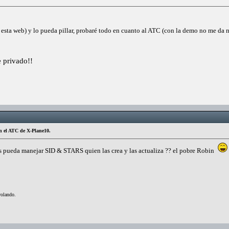
esta web) y lo pueda pillar, probaré todo en cuanto al ATC (con la demo no me da n
 privado!!
n el ATC de X-Plane10.
ris pueda manejar SID & STARS quien las crea y las actualiza ?? el pobre Robin
volando.