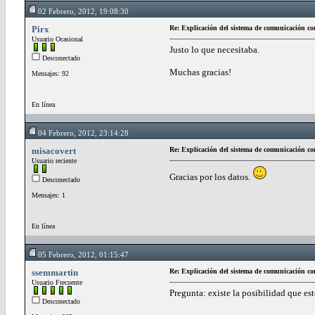
02 Febrero, 2012, 19:08:30
Pirx
Re: Explicación del sistema de comunicación co
Usuario Ocasional
Justo lo que necesitaba.
Desconectado
Muchas gracias!
Mensajes: 92
En línea
04 Febrero, 2012, 23:14:28
misacovert
Re: Explicación del sistema de comunicación co
Usuario reciente
Gracias por los datos.
Desconectado
Mensajes: 1
En línea
05 Febrero, 2012, 01:15:47
ssemmartin
Re: Explicación del sistema de comunicación co
Usuario Frecuente
Pregunta: existe la posibilidad que es
Desconectado