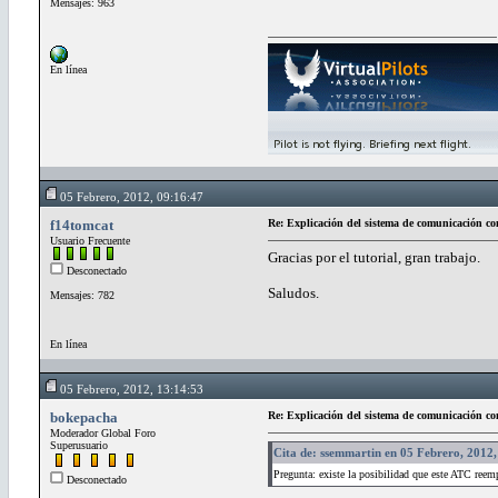
Mensajes: 963
En línea
05 Febrero, 2012, 09:16:47
f14tomcat
Re: Explicación del sistema de comunicación co
Usuario Frecuente
Gracias por el tutorial, gran trabajo.
Desconectado
Saludos.
Mensajes: 782
En línea
05 Febrero, 2012, 13:14:53
bokepacha
Re: Explicación del sistema de comunicación co
Moderador Global Foro
Superusuario
Cita de: ssemmartin en 05 Febrero, 2012
Pregunta: existe la posibilidad que este ATC reemp
Desconectado