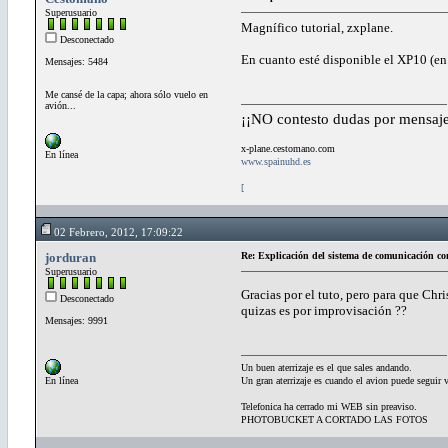
Superusuario
Magnífico tutorial, zxplane.
Desconectado
En cuanto esté disponible el XP10 (en 
Mensajes: 5484
Me cansé de la capa; ahora sólo vuelo en
avión...
¡¡NO contesto dudas por mensaje
x-plane.cestomano.com
En línea
www.spainuhd.es
[
02 Febrero, 2012, 17:09:22
jorduran
Re: Explicación del sistema de comunicación co
Superusuario
Gracias por el tuto, pero para que Ch
Desconectado
quizas es por improvisación ??
Mensajes: 9991
Un buen aterrizaje es el que sales andando.
En línea
Un gran aterrizaje es cuando el avion puede seguir 
Telefonica ha cerrado mi WEB sin preaviso.
PHOTOBUCKET A CORTADO LAS FOTOS