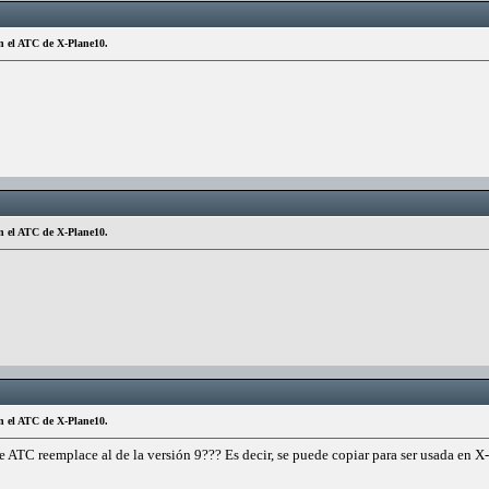
n el ATC de X-Plane10.
n el ATC de X-Plane10.
n el ATC de X-Plane10.
te ATC reemplace al de la versión 9??? Es decir, se puede copiar para ser usada en X