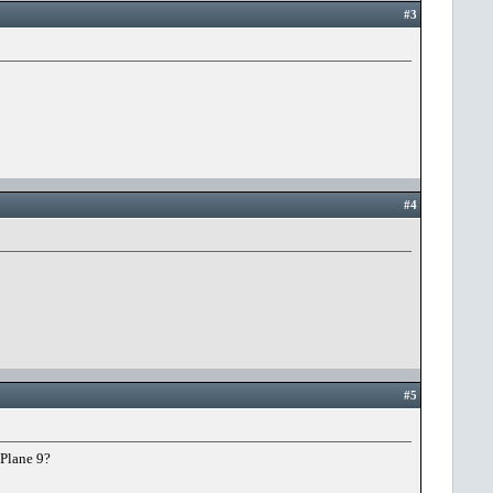
#3
#4
#5
-Plane 9?