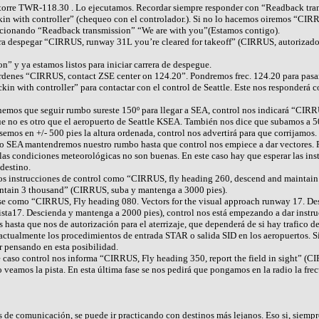
torre TWR-118.30 . Lo ejecutamos. Recordar siempre responder con “Readback tra
 with controller” (chequeo con el controlador.). Si no lo hacemos oiremos “CIRRU
cionando “Readback transmission” “We are with you”(Estamos contigo).
ra despegar “CIRRUS, runway 31L you’re cleared for takeoff” (CIRRUS, autorizado 
 y ya estamos listos para iniciar carrera de despegue.
rdenes “CIRRUS, contact ZSE center on 124.20”. Pondremos frec. 124.20 para pasar a
 with controller” para contactar con el control de Seattle. Este nos responderá 
emos que seguir rumbo sureste 150º para llegar a SEA, control nos indicará “CIRR
ue no es otro que el aeropuerto de Seattle KSEA. También nos dice que subamos a 5
semos en +/- 500 pies la altura ordenada, control nos advertirá para que corrijamos.
 SEA mantendremos nuestro rumbo hasta que control nos empiece a dar vectores. Po
las condiciones meteorológicas no son buenas. En este caso hay que esperar las ins
 destino.
mos instrucciones de control como “CIRRUS, fly heading 260, descend and maintai
ntain 3 thousand” (CIRRUS, suba y mantenga a 3000 pies).
e como “CIRRUS, Fly heading 080. Vectors for the visual approach runway 17. De
ista17. Descienda y mantenga a 2000 pies), control nos está empezando a dar instruc
 hasta que nos de autorización para el aterrizaje, que dependerá de si hay trafico 
ctualmente los procedimientos de entrada STAR o salida SID en los aeropuertos. Si
 pensando en esta posibilidad.
 caso control nos informa “CIRRUS, Fly heading 350, report the field in sight” (C
amos la pista. En esta última fase se nos pedirá que pongamos en la radio la frecue
 de comunicación, se puede ir practicando con destinos más lejanos. Eso si, siempr