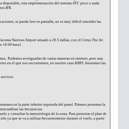
aba disponible, esta implementación del sistema ATC poco o nada
tos IFR.
ciones, se puede leer en pantalla, no es muy difícil entender las
Tacoma Narrows Airport situado a 20.5 millas, con el Cirrus The Jet
te 10.04 beta1.
mos, Podemos averiguarlas de varias maneras en internet, pero una
uerto en el que nos encontramos, en nuestro caso KBFI. Anotamos las
servicio.
tenemos en la parte inferior izquierda del panel. Primero ponemos la
intercambian las frecuencias.
uelo y consultar la meteorología de la zona. Para presentar el plan de
ión ya que se va a utilizar frecuentemente durante el vuelo, a partir