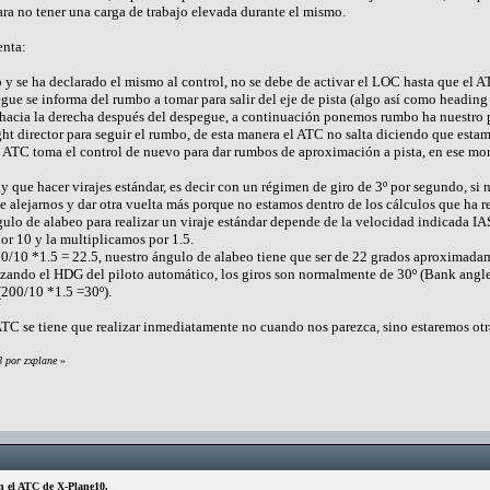
ara no tener una carga de trabajo elevada durante el mismo.
enta:
do y se ha declarado el mismo al control, no se debe de activar el LOC hasta que el
egue se informa del rumbo a tomar para salir del eje de pista (algo así como headin
 hacia la derecha después del despegue, a continuación ponemos rumbo ha nuestro pr
ight director para seguir el rumbo, de esta manera el ATC no salta diciendo que esta
l ATC toma el control de nuevo para dar rumbos de aproximación a pista, en ese mo
y que hacer virajes estándar, es decir con un régimen de giro de 3º por segundo, s
lejarnos y dar otra vuelta más porque no estamos dentro de los cálculos que ha rea
gulo de alabeo para realizar un viraje estándar depende de la velocidad indicada I
or 10 y la multiplicamos por 1.5.
/10 *1.5 = 22.5, nuestro ángulo de alabeo tiene que ser de 22 grados aproximadamen
zando el HDG del piloto automático, los giros son normalmente de 30º (Bank angle) 
 (200/10 *1.5 =30º).
TC se tiene que realizar inmediatamente no cuando nos parezca, sino estaremos otra
8 por zxplane
»
n el ATC de X-Plane10.