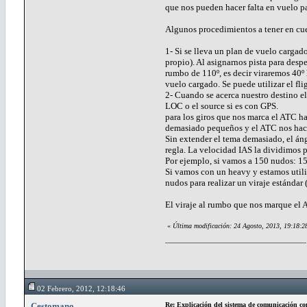
que nos pueden hacer falta en vuelo p
Algunos procedimientos a tener en cu
1- Si se lleva un plan de vuelo carga
propio). Al asignarnos pista para desp
rumbo de 110º, es decir viraremos 40º
vuelo cargado. Se puede utilizar el fl
2- Cuando se acerca nuestro destino e
LOC o el source si es con GPS.
para los giros que nos marca el ATC ha
demasiado pequeños y el ATC nos hace a
Sin extender el tema demasiado, el án
regla. La velocidad IAS la dividimos p
Por ejemplo, si vamos a 150 nudos: 150
Si vamos con un heavy y estamos utili
nudos para realizar un viraje estándar
El viraje al rumbo que nos marque el A
«
Última modificación: 24 Agosto, 2013, 19:18:2
02 Febrero, 2012, 12:18:46
Cestomano
Re: Explicación del sistema de comunicación co