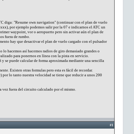
 ATC diga: "Resume own navigation" (continuar con el plan de vuelo
g xxx), por ejemplo podemos salir por la 07 e indicarnos el ATC un
imer waypoint, vor o aeropuerto pero sin activar aún el plan de
mos fuera de rumbo.
mento hay que desactivar el plan de vuelo cargado con el pulsador
i no lo hacemos así hacemos radios de giro demasiado grandes o
lizado para ponernos en línea con la pista en servicio.
AS y se puede calcular de forma aproximada mediante una sencilla
te. Existen otras formulas pero esta es fácil de recordar.
por lo tanto nuestra velocidad se tiene que reducir a unos 200
 vez fuera del circuito calculado por el mismo.
#1