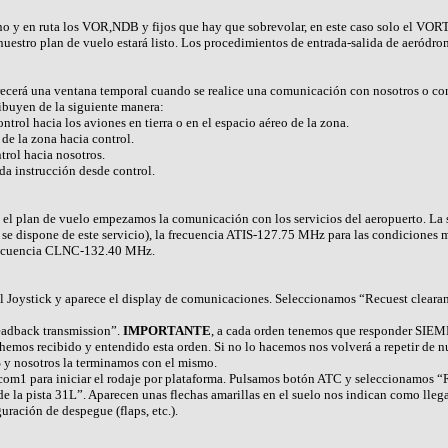
ino y en ruta los VOR,NDB y fijos que hay que sobrevolar, en este caso solo el VO
y nuestro plan de vuelo estará listo. Los procedimientos de entrada-salida de aeród
arecerá una ventana temporal cuando se realice una comunicación con nosotros o con 
ribuyen de la siguiente manera:
rol hacia los aviones en tierra o en el espacio aéreo de la zona.
de la zona hacia control.
trol hacia nosotros.
da instrucción desde control.
 el plan de vuelo empezamos la comunicación con los servicios del aeropuerto. La s
 dispone de este servicio), la frecuencia ATIS-127.75 MHz para las condiciones m
ecuencia CLNC-132.40 MHz.
 Joystick y aparece el display de comunicaciones. Seleccionamos “Recuest clearan
adback transmission”.
IMPORTANTE
, a cada orden tenemos que responder SIEM
 hemos recibido y entendido esta orden. Si no lo hacemos nos volverá a repetir de 
 y nosotros la terminamos con el mismo.
1 para iniciar el rodaje por plataforma. Pulsamos botón ATC y seleccionamos “Req
de la pista 31L”. Aparecen unas flechas amarillas en el suelo nos indican como llegar
ración de despegue (flaps, etc.).