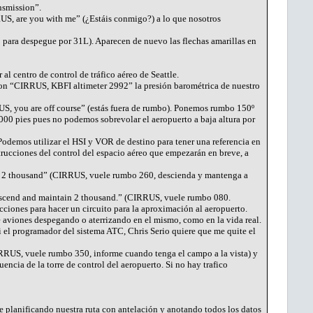
nsmission”.
S, are you with me” (¿Estáis conmigo?) a lo que nosotros
para despegue por 31L). Aparecen de nuevo las flechas amarillas en
l centro de control de tráfico aéreo de Seattle.
con “CIRRUS, KBFI altimeter 2992” la presión barométrica de nuestro
US, you are off course” (estás fuera de rumbo). Ponemos rumbo 150º
000 pies pues no podemos sobrevolar el aeropuerto a baja altura por
demos utilizar el HSI y VOR de destino para tener una referencia en
trucciones del control del espacio aéreo que empezarán en breve, a
n 2 thousand” (CIRRUS, vuele rumbo 260, descienda y mantenga a
scend and maintain 2 thousand.” (CIRRUS, vuele rumbo 080.
ciones para hacer un circuito para la aproximación al aeropuerto.
de aviones despegando o aterrizando en el mismo, como en la vida real.
 el programador del sistema ATC, Chris Serio quiere que me quite el
IRRUS, vuele rumbo 350, informe cuando tenga el campo a la vista) y
ncia de la torre de control del aeropuerto. Si no hay trafico
e planificando nuestra ruta con antelación y anotando todos los datos