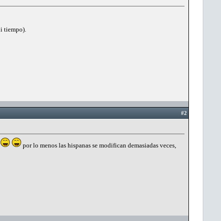
i tiempo).
#2
por lo menos las hispanas se modifican demasiadas veces,