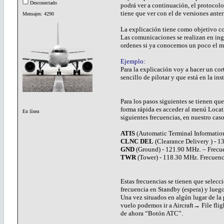
Desconectado
podrá ver a continuación, el protocol
tiene que ver con el de versiones ante
Mensajes: 4290
La explicación tiene como objetivo c
Las comunicaciones se realizan en ingl
ordenes si ya conocemos un poco el m
Ejemplo:
Para la explicación voy a hacer un co
sencillo de pilotar y que está en la i
Para los pasos siguientes se tienen q
forma rápida es acceder al menú Locat
En línea
siguientes frecuencias, en nuestro caso
ATIS
(Automatic Terminal Information 
CLNC DEL
(Clearance Delivery ) - 
GND
(Ground) - 121.90 MHz. – Frecuen
TWR
(Tower) - 118.30 MHz. Frecuencia
Estas frecuencias se tienen que selecc
frecuencia en Standby (espera) y luego 
Una vez situados en algún lugar de la 
vuelo podemos ir a Aircraft→ File fligh
de ahora “Botón ATC”.