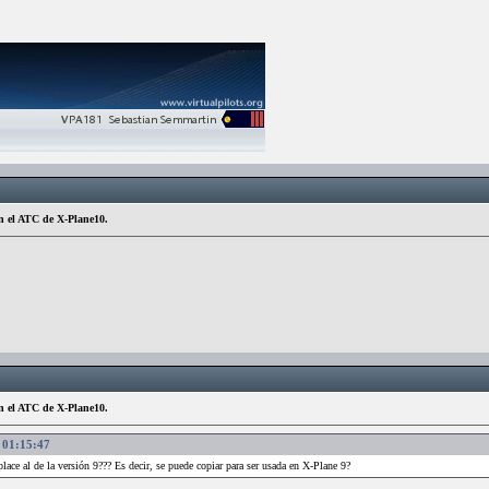
n el ATC de X-Plane10.
n el ATC de X-Plane10.
, 01:15:47
lace al de la versión 9??? Es decir, se puede copiar para ser usada en X-Plane 9?