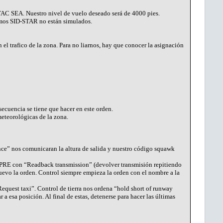
RTAC SEA. Nuestro nivel de vuelo deseado será de 4000 pies.
romos SID-STAR no están simulados.
el trafico de la zona. Para no liarnos, hay que conocer la asignación
ecuencia se tiene que hacer en este orden.
eteorológicas de la zona.
ce” nos comunicaran la altura de salida y nuestro código squawk
PRE con “Readback transmission” (devolver transmisión repitiendo
nuevo la orden. Control siempre empieza la orden con el nombre a la
uest taxi”. Control de tierra nos ordena “hold short of runway
 a esa posición. Al final de estas, detenerse para hacer las últimas