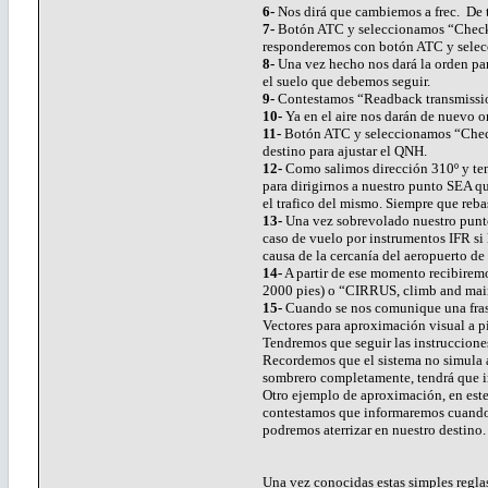
6-
Nos dirá que cambiemos a frec. De 
7-
Botón ATC y seleccionamos “Checkin
responderemos con botón ATC y selec
8-
Una vez hecho nos dará la orden pa
el suelo que debemos seguir.
9-
Contestamos “Readback transmission”
10-
Ya en el aire nos darán de nuevo o
11-
Botón ATC y seleccionamos “Checkin
destino para ajustar el QNH.
12-
Como salimos dirección 310º y ten
para dirigirnos a nuestro punto SEA q
el trafico del mismo. Siempre que reba
13-
Una vez sobrevolado nuestro punto
caso de vuelo por instrumentos IFR si 
causa de la cercanía del aeropuerto de
14-
A partir de ese momento recibire
2000 pies) o “CIRRUS, climb and mai
15-
Cuando se nos comunique una fras
Vectores para aproximación visual a p
Tendremos que seguir las instrucciones
Recordemos que el sistema no simula a
sombrero completamente, tendrá que ir
Otro ejemplo de aproximación, en este
contestamos que informaremos cuando ve
podremos aterrizar en nuestro destino.
Una vez conocidas estas simples reglas