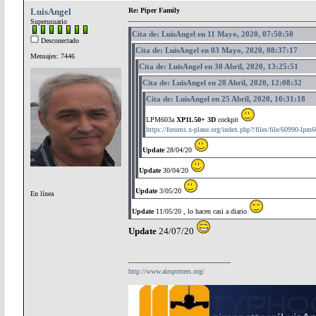
LuisAngel
Re: Piper Family
Superusuario
Cita de: LuisAngel en 11 Mayo, 2020, 07:50:50
Desconectado
Cita de: LuisAngel en 03 Mayo, 2020, 08:37:17
Mensajes: 7446
Cita de: LuisAngel en 30 Abril, 2020, 13:25:51
Cita de: LuisAngel en 28 Abril, 2020, 12:08:32
Cita de: LuisAngel en 25 Abril, 2020, 10:31:18
LPM603a
XP11.50+ 3D
cockpit
https://forums.x-plane.org/index.php?/files/file/60990-lpm6
Update
28/04/20
Update
30/04/20
Update
3/05/20
En línea
Update
11/05/20 , lo hacen casi a diario
Update
24/07/20
http://www.airspotters.org/