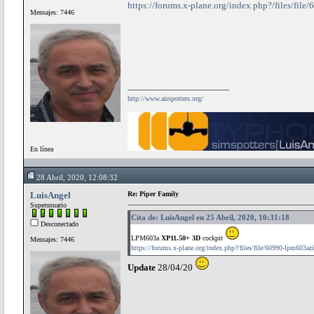
https://forums.x-plane.org/index.php?/files/fil
Mensajes: 7446
http://www.airspotters.org/
En línea
28 Abril, 2020, 12:08:32
LuisAngel
Re: Piper Family
Superusuario
Cita de: LuisAngel en 25 Abril, 2020, 10:31:18
Desconectado
LPM603a
XP11.50+ 3D
cockpit
Mensajes: 7446
https://forums.x-plane.org/index.php?/files/file/60990-lpm603azi
Update
28/04/20