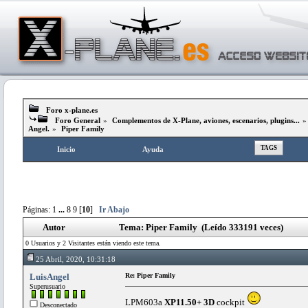
Foro x-plane.es
Foro General
»
Complementos de X-Plane, aviones, escenarios, plugins...
Angel.
»
Piper Family
TAGS
Inicio
Ayuda
Páginas:
1
...
8
9
[
10
]
Ir Abajo
Autor
Tema: Piper Family (Leído 333191 veces)
0 Usuarios y 2 Visitantes están viendo este tema.
25 Abril, 2020, 10:31:18
LuisAngel
Re: Piper Family
Superusuario
LPM603a
XP11.50+ 3D
cockpit
Desconectado