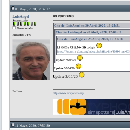
03 Mayo, 2020, 08:37:17
LuisAngel
Re: Piper Family
Superusuario
Cita de: LuisAngel en 30 Abril, 2020, 13:25:51
Desconectado
Cita de: LuisAngel en 28 Abril, 2020, 12:08:32
Mensajes: 7446
Cita de: LuisAngel en 25 Abril, 2020, 10:31:18
LPM603a
XP11.50+ 3D
cockpit
https://forums.x-plane.org/index.php?/files/file/60990-lpm603
Update
28/04/20
Update
30/04/20
Update
3/05/20
En línea
http://www.airspotters.org/
11 Mayo, 2020, 07:50:50