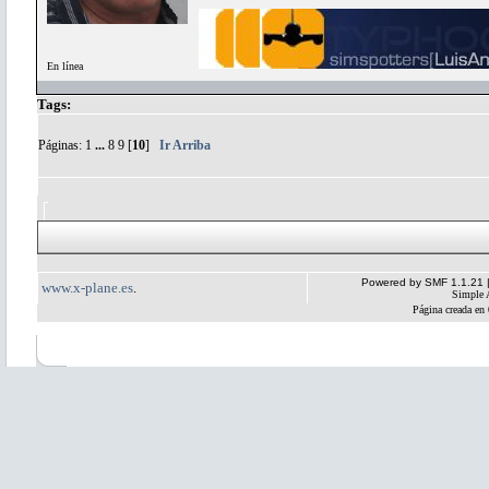
En línea
Tags:
Páginas:
1
...
8
9
[
10
]
Ir Arriba
Powered by SMF 1.1.21
www.x-plane.es
.
Simple 
Página creada en