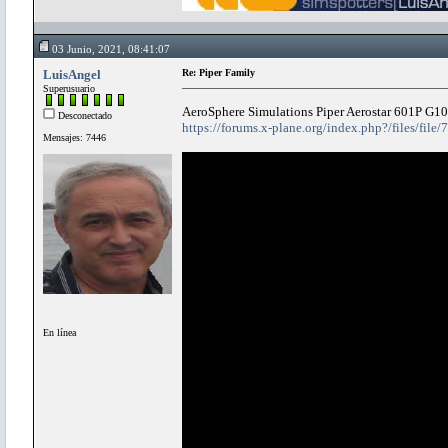
03 Junio, 2021, 08:41:07
LuisAngel
Re: Piper Family
Superusuario
AeroSphere Simulations Piper Aerostar 601P G1
Desconectado
https://forums.x-plane.org/index.php?/files/file
Mensajes: 7446
En línea