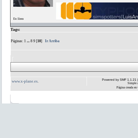
En línea
Tags:
Páginas:
1
...
8
9
[
10
]
Ir Arriba
Powered by SMF 1.1.21
www.x-plane.es
.
Simple 
Página creada en