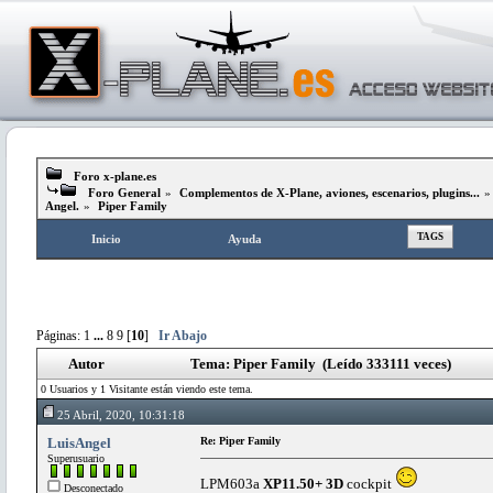
Foro x-plane.es
Foro General
»
Complementos de X-Plane, aviones, escenarios, plugins...
Angel.
»
Piper Family
TAGS
Inicio
Ayuda
Páginas:
1
...
8
9
[
10
]
Ir Abajo
Autor
Tema: Piper Family (Leído 333111 veces)
0 Usuarios y 1 Visitante están viendo este tema.
25 Abril, 2020, 10:31:18
LuisAngel
Re: Piper Family
Superusuario
LPM603a
XP11.50+ 3D
cockpit
Desconectado