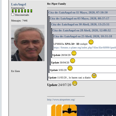
LuisAngel
Re: Piper Family
Superusuario
Cita de: LuisAngel en 11 Mayo, 2020, 07:50:50
Desconectado
Cita de: LuisAngel en 03 Mayo, 2020, 08:37:17
Mensajes: 7446
Cita de: LuisAngel en 30 Abril, 2020, 13:25:51
Cita de: LuisAngel en 28 Abril, 2020, 12:08:32
Cita de: LuisAngel en 25 Abril, 2020, 10:31:18
LPM603a
XP11.50+ 3D
cockpit
https://forums.x-plane.org/index.php?/files/file/60990-lpm6
Update
28/04/20
Update
30/04/20
Update
3/05/20
En línea
Update
11/05/20 , lo hacen casi a diario
Update
24/07/20
http://www.airspotters.org/