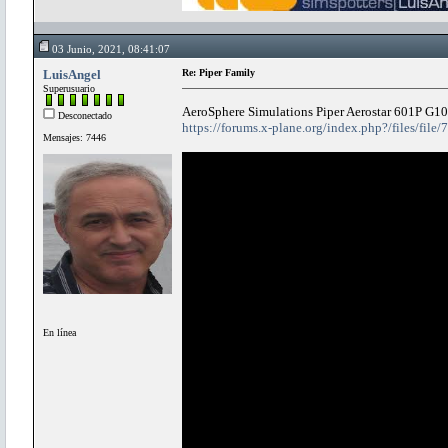
03 Junio, 2021, 08:41:07
LuisAngel
Re: Piper Family
Superusuario
AeroSphere Simulations Piper Aerostar 601P G1
Desconectado
https://forums.x-plane.org/index.php?/files/file
Mensajes: 7446
En línea