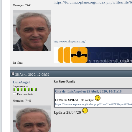
https://forums.x-plane.org/index.php?/files/fil
Mensajes: 7446
http://www.airspotters.org/
En línea
28 Abril, 2020, 12:08:32
LuisAngel
Re: Piper Family
Superusuario
Cita de: LuisAngel en 25 Abril, 2020, 10:31:18
Desconectado
LPM603a
XP11.50+ 3D
cockpit
Mensajes: 7446
https://forums.x-plane.org/index.php?/files/file/60990-lpm603azi
Update
28/04/20