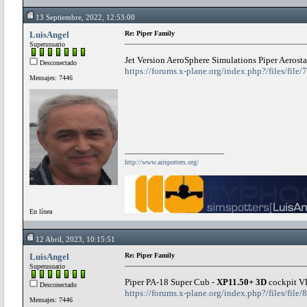
13 Septiembre, 2022, 12:53:00
LuisAngel
Re: Piper Family
Superusuario
Jet Version AeroSphere Simulations Piper Aeros
Desconectado
https://forums.x-plane.org/index.php?/files/file
Mensajes: 7446
http://www.airspotters.org/
En línea
12 Abril, 2023, 10:15:51
LuisAngel
Re: Piper Family
Superusuario
Piper PA-18 Super Cub -
XP11.50+ 3D
cockpit 
Desconectado
https://forums.x-plane.org/index.php?/files/file
Mensajes: 7446