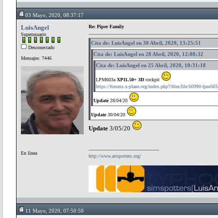
03 Mayo, 2020, 08:37:17
LuisAngel
Re: Piper Family
Superusuario
Cita de: LuisAngel en 30 Abril, 2020, 13:25:51
Desconectado
Cita de: LuisAngel en 28 Abril, 2020, 12:08:32
Mensajes: 7446
Cita de: LuisAngel en 25 Abril, 2020, 10:31:18
LPM603a
XP11.50+ 3D
cockpit
https://forums.x-plane.org/index.php?/files/file/60990-lpm603
Update
28/04/20
Update
30/04/20
Update
3/05/20
En línea
http://www.airspotters.org/
11 Mayo, 2020, 07:50:50