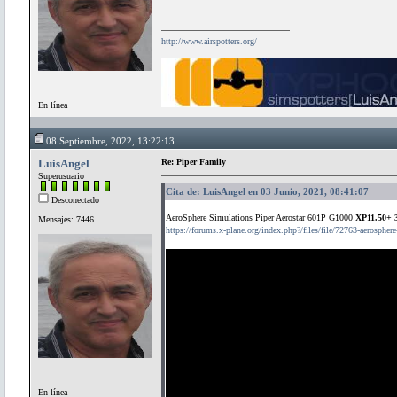
http://www.airspotters.org/
En línea
08 Septiembre, 2022, 13:22:13
LuisAngel
Re: Piper Family
Superusuario
Cita de: LuisAngel en 03 Junio, 2021, 08:41:07
Desconectado
AeroSphere Simulations Piper Aerostar 601P G1000
XP11.50+ 
Mensajes: 7446
https://forums.x-plane.org/index.php?/files/file/72763-aerospher
En línea