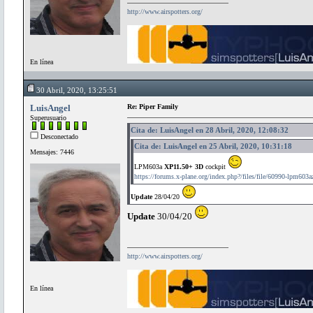
http://www.airspotters.org/
En línea
30 Abril, 2020, 13:25:51
LuisAngel
Re: Piper Family
Superusuario
Cita de: LuisAngel en 28 Abril, 2020, 12:08:32
Desconectado
Cita de: LuisAngel en 25 Abril, 2020, 10:31:18
Mensajes: 7446
LPM603a
XP11.50+ 3D
cockpit
https://forums.x-plane.org/index.php?/files/file/60990-lpm603a
Update
28/04/20
Update
30/04/20
http://www.airspotters.org/
En línea