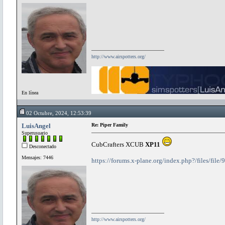
http://www.airspotters.org/
En línea
02 Octubre, 2024, 12:53:39
LuisAngel
Re: Piper Family
Superusuario
CubCrafters XCUB
XP11
Desconectado
Mensajes: 7446
https://forums.x-plane.org/index.php?/files/file
http://www.airspotters.org/