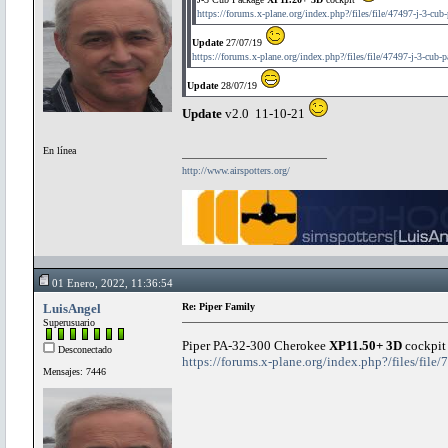
https://forums.x-plane.org/index.php?/files/file/47497-j-3-cub
Update
27/07/19
https://forums.x-plane.org/index.php?/files/file/47497-j-3-cub-
Update
28/07/19
Update
v2.0 11-10-21
En línea
http://www.airspotters.org/
01 Enero, 2022, 11:36:54
LuisAngel
Re: Piper Family
Superusuario
Piper PA-32-300 Cherokee
XP11.50+ 3D
cockpi
Desconectado
https://forums.x-plane.org/index.php?/files/fil
Mensajes: 7446