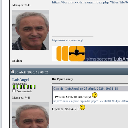
https://forums.x-plane.org/index.php?/files/fil
Mensajes: 7446
http://www.airspotters.org/
En línea
28 Abril, 2020, 12:08:32
LuisAngel
Re: Piper Family
Superusuario
Cita de: LuisAngel en 25 Abril, 2020, 10:31:18
Desconectado
LPM603a
XP11.50+ 3D
cockpit
Mensajes: 7446
https://forums.x-plane.org/index.php?/files/file/60990-lpm603azi
Update
28/04/20