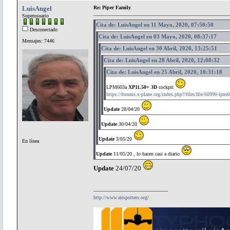
LuisAngel
Re: Piper Family
Superusuario
Cita de: LuisAngel en 11 Mayo, 2020, 07:50:50
Desconectado
Cita de: LuisAngel en 03 Mayo, 2020, 08:37:17
Mensajes: 7446
Cita de: LuisAngel en 30 Abril, 2020, 13:25:51
Cita de: LuisAngel en 28 Abril, 2020, 12:08:32
Cita de: LuisAngel en 25 Abril, 2020, 10:31:18
LPM603a
XP11.50+ 3D
cockpit
https://forums.x-plane.org/index.php?/files/file/60990-lpm6
Update
28/04/20
Update
30/04/20
Update
3/05/20
En línea
Update
11/05/20 , lo hacen casi a diario
Update
24/07/20
http://www.airspotters.org/