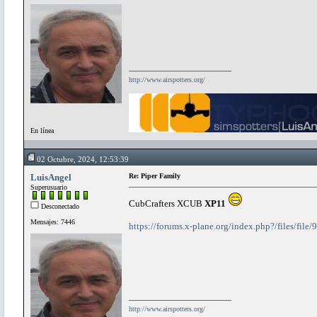
http://www.airspotters.org/
En línea
02 Octubre, 2024, 12:53:39
LuisAngel
Re: Piper Family
Superusuario
CubCrafters XCUB
XP11
Desconectado
Mensajes: 7446
https://forums.x-plane.org/index.php?/files/file
http://www.airspotters.org/