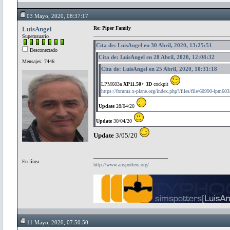
03 Mayo, 2020, 08:37:17
LuisAngel
Re: Piper Family
Superusuario
Cita de: LuisAngel en 30 Abril, 2020, 13:25:51
Desconectado
Cita de: LuisAngel en 28 Abril, 2020, 12:08:32
Mensajes: 7446
Cita de: LuisAngel en 25 Abril, 2020, 10:31:18
LPM603a
XP11.50+ 3D
cockpit
https://forums.x-plane.org/index.php?/files/file/60990-lpm603
Update
28/04/20
Update
30/04/20
Update
3/05/20
En línea
http://www.airspotters.org/
11 Mayo, 2020, 07:50:50