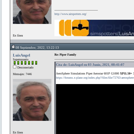
http://www.airspotters.org/
En línea
08 Septiembre, 2022, 13:22:13
LuisAngel
Re: Piper Family
Superusuario
Cita de: LuisAngel en 03 Junio, 2021, 08:41:07
Desconectado
AeroSphere Simulations Piper Aerostar 601P G1000
XP11.50+ 
Mensajes: 7446
https://forums.x-plane.org/index.php?/files/file/72763-aerospher
En línea