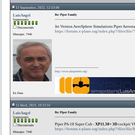
13 Septiembre, 2022, 12:53:00
LuisAngel
Re: Piper Family
Superusuario
Jet Version AeroSphere Simulations Piper Aeros
Desconectado
https://forums.x-plane.org/index.php?/files/file
Mensajes: 7446
http://www.airspotters.org/
En línea
12 Abril, 2023, 10:15:51
LuisAngel
Re: Piper Family
Superusuario
Piper PA-18 Super Cub -
XP11.50+ 3D
cockpit 
Desconectado
https://forums.x-plane.org/index.php?/files/file
Mensajes: 7446