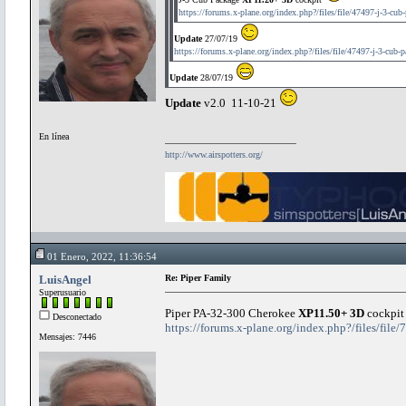
https://forums.x-plane.org/index.php?/files/file/47497-j-3-cub
Update
27/07/19
https://forums.x-plane.org/index.php?/files/file/47497-j-3-cub-
Update
28/07/19
Update
v2.0 11-10-21
En línea
http://www.airspotters.org/
01 Enero, 2022, 11:36:54
LuisAngel
Re: Piper Family
Superusuario
Piper PA-32-300 Cherokee
XP11.50+ 3D
cockpi
Desconectado
https://forums.x-plane.org/index.php?/files/fil
Mensajes: 7446