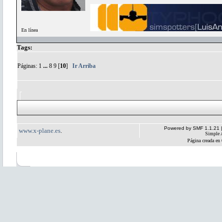
En línea
Tags:
Páginas:
1
...
8
9
[
10
]
Ir Arriba
Powered by SMF 1.1.21
www.x-plane.es
.
Simple 
Página creada en