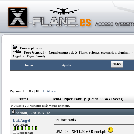
Foro x-plane.es
Foro General
»
Complementos de X-Plane, aviones, escenarios, plugins...
Angel.
»
Piper Family
TAGS
Inicio
Ayuda
Páginas:
1
...
8
9
[
10
]
Ir Abajo
Autor
Tema: Piper Family (Leído 333431 veces)
0 Usuarios y 3 Visitantes están viendo este tema.
25 Abril, 2020, 10:31:18
LuisAngel
Re: Piper Family
Superusuario
LPM603a
XP11.50+ 3D
cockpit
Desconectado