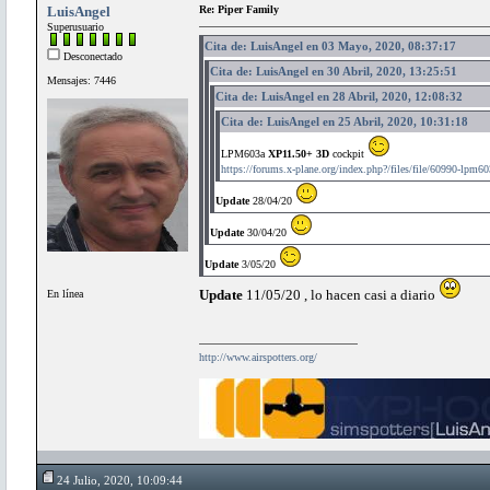
LuisAngel
Re: Piper Family
Superusuario
Cita de: LuisAngel en 03 Mayo, 2020, 08:37:17
Desconectado
Cita de: LuisAngel en 30 Abril, 2020, 13:25:51
Mensajes: 7446
Cita de: LuisAngel en 28 Abril, 2020, 12:08:32
Cita de: LuisAngel en 25 Abril, 2020, 10:31:18
LPM603a
XP11.50+ 3D
cockpit
https://forums.x-plane.org/index.php?/files/file/60990-lpm60
Update
28/04/20
Update
30/04/20
Update
3/05/20
Update
11/05/20 , lo hacen casi a diario
En línea
http://www.airspotters.org/
24 Julio, 2020, 10:09:44