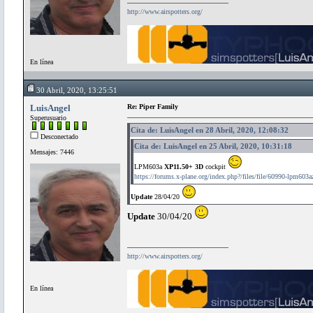
http://www.airspotters.org/
En línea
30 Abril, 2020, 13:25:51
LuisAngel
Re: Piper Family
Superusuario
Cita de: LuisAngel en 28 Abril, 2020, 12:08:32
Desconectado
Cita de: LuisAngel en 25 Abril, 2020, 10:31:18
Mensajes: 7446
LPM603a
XP11.50+ 3D
cockpit
https://forums.x-plane.org/index.php?/files/file/60990-lpm603a
Update
28/04/20
Update
30/04/20
http://www.airspotters.org/
En línea