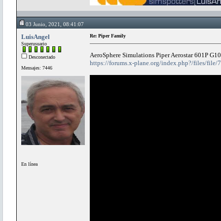
03 Junio, 2021, 08:41:07
LuisAngel
Re: Piper Family
Superusuario
AeroSphere Simulations Piper Aerostar 601P G1
Desconectado
https://forums.x-plane.org/index.php?/files/file
Mensajes: 7446
En línea