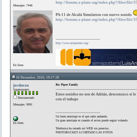
http://forums.x-plane.org/index.php?/files/fi
Mensajes: 7446
PA-11 de Alcalá Simulation con nuevo sonido
http://forums.x-plane.org/index.php?/files/fil
http://www.airspotters.org/
En línea
16 Diciembre, 2016, 19:17:28
jorduran
Re: Piper Family
Superusuario
Estos sonidos no son de Adrián, desconozco si le
Desconectado
con el trabajo
Mensajes: 9991
Un buen aterrizaje es el que sales andando.
Un gran aterrizaje es cuando el avion puede seguir volando.
En línea
Telefonica ha cerrado mi WEB sin preaviso.
PHOTOBUCKET A CORTADO LAS FOTOS