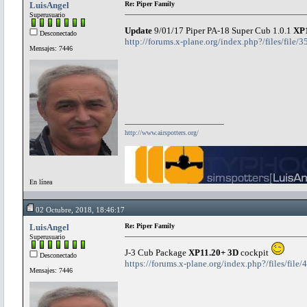
LuisAngel
Re: Piper Family
Superusuario
Update
9/01/17 Piper PA-18 Super Cub 1.0.1
XP
Desconectado
http://forums.x-plane.org/index.php?/files/file/
Mensajes: 7446
http://www.airspotters.org/
En línea
02 Octubre, 2018, 18:46:17
LuisAngel
Re: Piper Family
Superusuario
J-3 Cub Package
XP11.20+ 3D
cockpit
Desconectado
https://forums.x-plane.org/index.php?/files/file
Mensajes: 7446