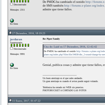
De PMDG ha cambiado el sonido
http://forums.
Desconectado
de SMS también
http://forums.x-plane.org/index
admite que tiene fallos.
Mensajes: 2311
En línea
17 Diciembre, 2016, 18:19:23
jorduran
Re: Piper Family
Superusuario
Cita de: Luisf en 17 Diciembre, 2016, 12:42:42
Desconectado
De PMDG ha cambiado el sonido
http://forums.x-plane.org/ind
Mensajes: 9991
plane.org/index.php?/files/file/34838-dhc_2-sound-change-by-ner
Genial, publica cosas y admite que tiene fallos, 
En línea
Un buen aterrizaje es el que sales andando.
Un gran aterrizaje es cuando el avion puede seguir volando.
Telefonica ha cerrado mi WEB sin preaviso.
PHOTOBUCKET A CORTADO LAS FOTOS
11 Enero, 2017, 01:47:22