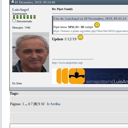
01 Diciembre, 2019, 09:24:46
LuisAngel
Re: Piper Family
Superusuario
Cita de: LuisAngel en 28 Noviembre, 2019, 09:41:14
Desconectado
Piper Arrow
XP11.35+ 3D
cockpit
Mensajes: 7446
https://forums.x-plane.org/index.php?/files/file/56325-piper-arro
Update
1/12/19
http://www.airspotters.org/
En línea
Tags:
Páginas:
1
...
6
7
[
8
]
9
10
Ir Arriba