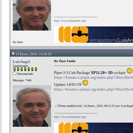
http://www.airspotters.org/
En línea
13 Enero, 2019, 13:30:35
LuisAngel
Re: Piper Family
Superusuario
Piper J-3 Cub Package
XP11.20+ 3D
cockpit
Desconectado
https://forums.x-plane.org/index.php?/files/file
Mensajes: 7446
Update 14/01/19
https://forums.x-plane.org/index.php?/files/file
«
Última modificación: 14 Enero, 2019, 09:25:52 por LuisAngel
http://www.airspotters.org/