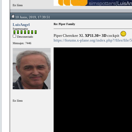
En línea
10 Junio, 2019, 17:39:51
LuisAngel
Re: Piper Family
Superusuario
Piper Cherokee XL
XP11.30+ 3D
cockpit
Desconectado
https://forums.x-plane.org/index.php?/files/file
Mensajes: 7446
En línea