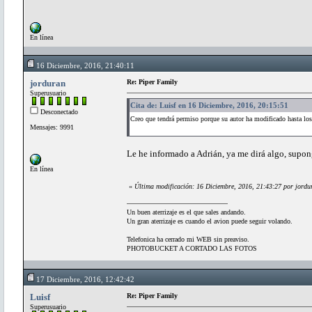
En línea
16 Diciembre, 2016, 21:40:11
jorduran
Re: Piper Family
Superusuario
Cita de: Luisf en 16 Diciembre, 2016, 20:15:51
Desconectado
Creo que tendrá permiso porque su autor ha modificado hasta 
Mensajes: 9991
Le he informado a Adrián, ya me dirá algo, supo
En línea
«
Última modificación: 16 Diciembre, 2016, 21:43:27 por jordu
Un buen aterrizaje es el que sales andando.
Un gran aterrizaje es cuando el avion puede seguir volando.
Telefonica ha cerrado mi WEB sin preaviso.
PHOTOBUCKET A CORTADO LAS FOTOS
17 Diciembre, 2016, 12:42:42
Luisf
Re: Piper Family
Superusuario