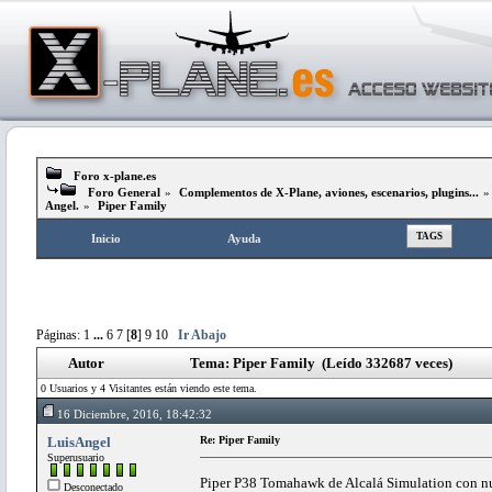
Foro x-plane.es
Foro General
»
Complementos de X-Plane, aviones, escenarios, plugins...
Angel.
»
Piper Family
TAGS
Inicio
Ayuda
Páginas:
1
...
6
7
[
8
]
9
10
Ir Abajo
Autor
Tema: Piper Family (Leído 332687 veces)
0 Usuarios y 4 Visitantes están viendo este tema.
16 Diciembre, 2016, 18:42:32
LuisAngel
Re: Piper Family
Superusuario
Piper P38 Tomahawk de Alcalá Simulation con 
Desconectado