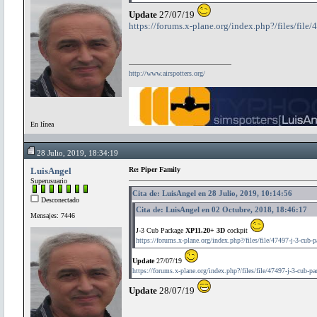
Update
27/07/19
https://forums.x-plane.org/index.php?/files/file
http://www.airspotters.org/
En línea
28 Julio, 2019, 18:34:19
LuisAngel
Re: Piper Family
Superusuario
Cita de: LuisAngel en 28 Julio, 2019, 10:14:56
Desconectado
Cita de: LuisAngel en 02 Octubre, 2018, 18:46:17
Mensajes: 7446
J-3 Cub Package
XP11.20+ 3D
cockpit
https://forums.x-plane.org/index.php?/files/file/47497-j-3-cub-
Update
27/07/19
https://forums.x-plane.org/index.php?/files/file/47497-j-3-cub-pa
Update
28/07/19