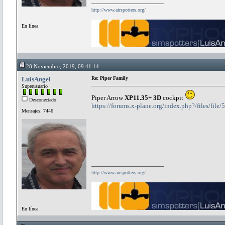
http://www.airspotters.org/
En línea
28 Noviembre, 2019, 09:41:14
LuisAngel
Re: Piper Family
Superusuario
Piper Arrow
XP11.35+ 3D
cockpit
Desconectado
https://forums.x-plane.org/index.php?/files/file
Mensajes: 7446
http://www.airspotters.org/
En línea