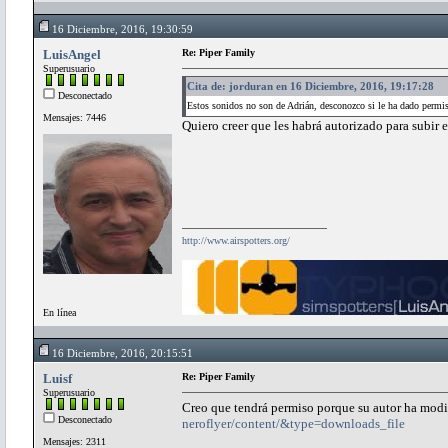
16 Diciembre, 2016, 19:30:59
LuisAngel
Re: Piper Family
Superusuario
Cita de: jorduran en 16 Diciembre, 2016, 19:17:28
Desconectado
Estos sonidos no son de Adrián, desconozco si le ha dado permis
Mensajes: 7446
Quiero creer que les habrá autorizado para subir 
http://www.airspotters.org/
En línea
16 Diciembre, 2016, 20:15:51
Luisf
Re: Piper Family
Superusuario
Creo que tendrá permiso porque su autor ha mod
Desconectado
neroflyer/content/&type=downloads_file
Mensajes: 2311