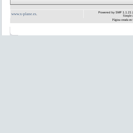
Powered by SMF 1.1.21
www.x-plane.es
.
Simple 
Página creada en