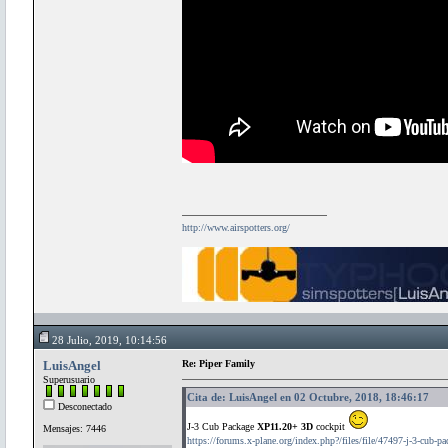
http://www.airspotters.org/
28 Julio, 2019, 10:14:56
LuisAngel
Re: Piper Family
Superusuario
Cita de: LuisAngel en 02 Octubre, 2018, 18:46:17
Desconectado
J-3 Cub Package
XP11.20+ 3D
cockpit
Mensajes: 7446
https://forums.x-plane.org/index.php?/files/file/47497-j-3-cub-pa