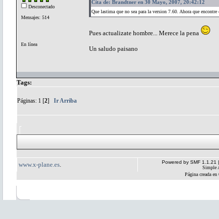
Cita de: Brandtner en 30 Mayo, 2007, 20:42:12
Desconectado
Que lastima que no sea para la version 7.60. Ahora que encontre 
Mensajes: 514
Pues actualizate hombre... Merece la pena
En línea
Un saludo paisano
Tags:
Páginas:
1
[
2
]
Ir Arriba
Powered by SMF 1.1.21
www.x-plane.es
.
Simple 
Página creada en