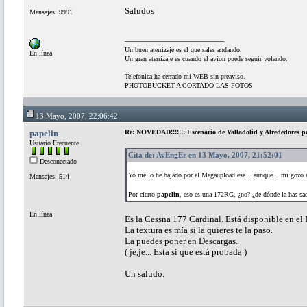
Saludos
Mensajes: 9991
Un buen aterrizaje es el que sales andando.
En línea
Un gran aterrizaje es cuando el avion puede seguir volando.
Telefonica ha cerrado mi WEB sin preaviso.
PHOTOBUCKET A CORTADO LAS FOTOS
13 Mayo, 2007, 22:06:42
papelin
Re: NOVEDAD!!!!!!: Escenario de Valladolid y Alrededores p
Usuario Frecuente
Cita de: AvEngEr en 13 Mayo, 2007, 21:52:01
Desconectado
Yo me lo he bajado por el Megaupload ese... aunque... mi gozo 
Mensajes: 514
Por cierto
papelin
, eso es una 172RG, ¿no? ¿de dónde la has sac
En línea
Es la Cessna 177 Cardinal. Está disponible en el
La textura es mía si la quieres te la paso.
La puedes poner en Descargas.
( je,je... Esta si que está probada )
Un saludo.