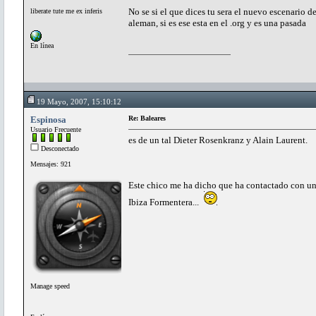
No se si el que dices tu sera el nuevo escenario 
liberate tute me ex inferis
aleman, si es ese esta en el .org y es una pasada
En línea
19 Mayo, 2007, 15:10:12
Espinosa
Re: Baleares
Usuario Frecuente
es de un tal Dieter Rosenkranz y Alain Laurent.
Desconectado
Mensajes: 921
Este chico me ha dicho que ha contactado con un t
Ibiza Formentera...
Manage speed