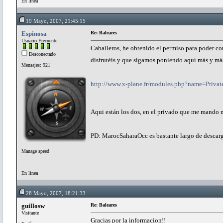
En línea
19 Mayo, 2007, 21:45:15
Espinosa
Re: Baleares
Usuario Frecuente
Caballeros, he obtenido el permiso para poder co
Desconectado
disfrutéis y que sigamos poniendo aquí más y m
Mensajes: 921
http://www.x-plane.fr/modules.php?name=Pri
Aqui están los dos, en el privado que me mando m
PD: MarocSaharaOcc es bastante largo de descarg
Manage speed
En línea
28 Mayo, 2007, 18:21:33
guillosw
Re: Baleares
Visitante
Gracias por la informacion!!