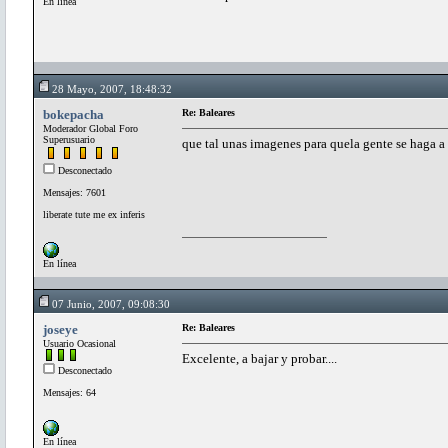
En línea
28 Mayo, 2007, 18:48:32
bokepacha
Re: Baleares
Moderador Global Foro
Superusuario
que tal unas imagenes para quela gente se haga a 
Desconectado
Mensajes: 7601
liberate tute me ex inferis
En línea
07 Junio, 2007, 09:08:30
joseye
Re: Baleares
Usuario Ocasional
Excelente, a bajar y probar....
Desconectado
Mensajes: 64
En línea