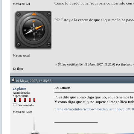
Como lo puedo poner aqui para compartirlo con 
Mensajes: 921
PD: Estoy a la espera de que el que me lo ha pas
Manage speed
«
Última modificación: 19 Mayo, 2007, 13:20:02 por Espinosa
En línea
19 Mayo, 2007, 13:35:55
zxplane
Re: Baleares
Administrador
Superusuario
Pues dile que como diga que no, aquí tenemos la 
Y como diga que sí, y no supere el magnífico tra
Desconectado
plane.es/modules/wfdownloads/visit.php?cid=1
Mensajes: 4290