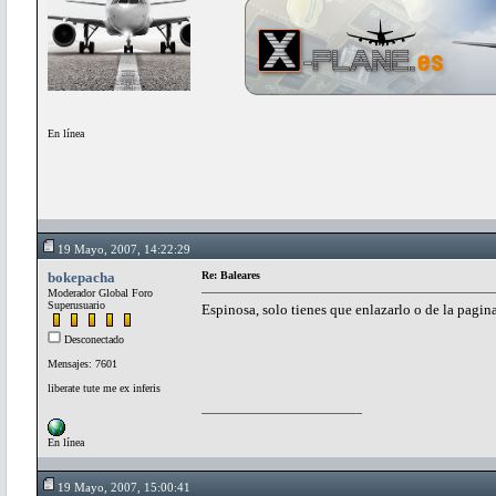
En línea
19 Mayo, 2007, 14:22:29
bokepacha
Re: Baleares
Moderador Global Foro
Superusuario
Espinosa, solo tienes que enlazarlo o de la pagin
Desconectado
Mensajes: 7601
liberate tute me ex inferis
En línea
19 Mayo, 2007, 15:00:41