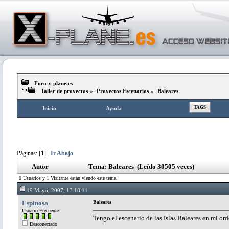
Foro x-plane.es
Taller de proyectos
»
Proyectos Escenarios
»
Baleares
TAGS
Inicio
Ayuda
Páginas: [
1
]
Ir Abajo
Autor
Tema: Baleares (Leído 30505 veces)
0 Usuarios y 1 Visitante están viendo este tema.
19 Mayo, 2007, 13:18:11
Espinosa
Baleares
Usuario Frecuente
Tengo el escenario de las Islas Baleares en mi or
Desconectado