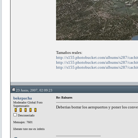
Tamaños reales:
http://s155.photobucket.com/albums/s287/cachi
http://s155.photobucket.com/albums/s287/cachi
http://s155.photobucket.com/albums/s287/cachi
23 Junio, 2007, 02:09:23
bokepacha
Re: Baleares
Moderador Global Foro
Superusuario
Deberias borrar los aeropuertos y poner los conv
Desconectado
Mensajes: 7601
liberate tute me ex inferis