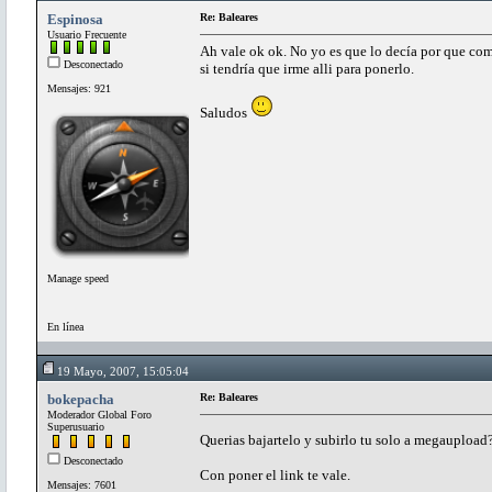
Espinosa
Re: Baleares
Usuario Frecuente
Ah vale ok ok. No yo es que lo decía por que co
Desconectado
si tendría que irme alli para ponerlo.
Mensajes: 921
Saludos
Manage speed
En línea
19 Mayo, 2007, 15:05:04
bokepacha
Re: Baleares
Moderador Global Foro
Superusuario
Querias bajartelo y subirlo tu solo a megauploa
Desconectado
Con poner el link te vale.
Mensajes: 7601