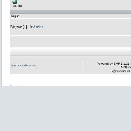
En línea
Tags:
Páginas: [
1
]
Ir Arriba
Powered by SMF 1.1.21
www.x-plane.es
.
Simple 
Página creada en