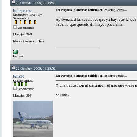
22 Octubre, 2008, 04:46:54
bokepacha
Re: Proyecto, plantemos edificios en los aeropuertos....
Moderador Global Foro
Superusuario
Aprovechad las secciones que ya hay, que la web
hacer lo que quereis sin mayor problema.
Desconectado
Mensajes: 7601
liberate tute me ex inferis
En línea
22 Octubre, 2008, 09:23:52
lelis10
Re: Proyecto, plantemos edificios en los aeropuertos....
Usuario Iniciado
Y una traducción al cristiano... el año que viene
Desconectado
Saludos.
Mensajes: 336