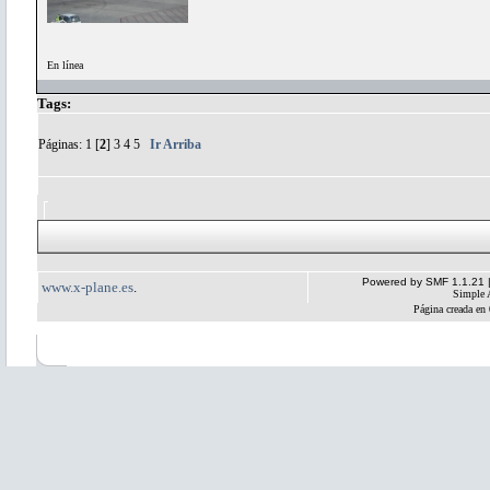
En línea
Tags:
Páginas:
1
[
2
]
3
4
5
Ir Arriba
Powered by SMF 1.1.21
www.x-plane.es
.
Simple 
Página creada en