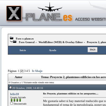
Foro x-plane.es
Foro General
»
WorldEditor (WED) & Overlay Editor
»
Proyecto 2, plant
TAGS
Inicio
Ayuda
Páginas:
1
[
2
]
3
4
5
Ir Abajo
Autor
Tema: Proyecto 2, plantemos edificios en los aer
0 Usuarios y 1 Visitante están viendo este tema.
20 Octubre, 2008, 14:40:16
lelis10
Re: Proyecto, plantemos edificios en los aeropuertos....
Usuario Iniciado
Me gustaría saber si hay material traducido que 
Desconectado
fundamental el tema de la metodología, poner un