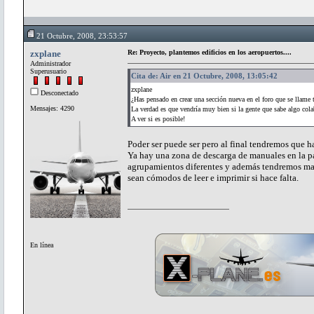
21 Octubre, 2008, 23:53:57
zxplane
Re: Proyecto, plantemos edificios en los aeropuertos....
Administrador
Superusuario
Cita de: Air en 21 Octubre, 2008, 13:05:42
zxplane
Desconectado
¿Has pensado en crear una sección nueva en el foro que se llame t
Mensajes: 4290
La verdad es que vendría muy bien si la gente que sabe algo cola
A ver si es posible!
Poder ser puede ser pero al final tendremos que h
Ya hay una zona de descarga de manuales en la p
agrupamientos diferentes y además tendremos man
sean cómodos de leer e imprimir si hace falta.
En línea