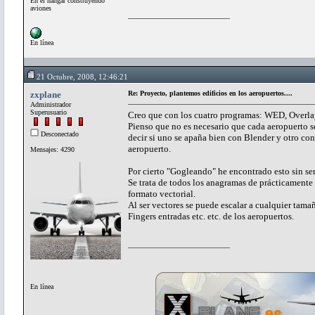
En el hangar construyendo
aviones
En línea
21 Octubre, 2008, 12:46:21
zxplane
Re: Proyecto, plantemos edificios en los aeropuertos....
Administrador
Superusuario
Creo que con los cuatro programas: WED, Overlay
Pienso que no es necesario que cada aeropuerto se
Desconectado
decir si uno se apaña bien con Blender y otro c
aeropuerto.
Mensajes: 4290
Por cierto "Gogleando" he encontrado esto sin se
Se trata de todos los anagramas de prácticamente
formato vectorial.
Al ser vectores se puede escalar a cualquier tamañ
Fingers entradas etc. etc. de los aeropuertos.
En línea