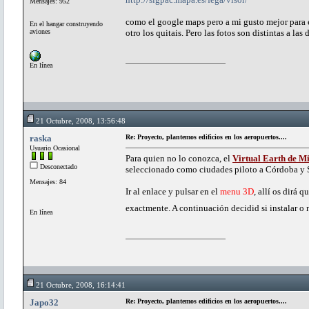
Mensajes: 952
como el google maps pero a mi gusto mejor para e
En el hangar construyendo
aviones
otro los quitais. Pero las fotos son distintas a la
En línea
21 Octubre, 2008, 13:56:48
raska
Re: Proyecto, plantemos edificios en los aeropuertos....
Usuario Ocasional
Para quien no lo conozca, el
Virtual Earth de Mi
Desconectado
seleccionado como ciudades piloto a Córdoba y S
Mensajes: 84
Ir al enlace y pulsar en el
menu 3D
, allí os dirá 
exactmente. A continuación decidid si instalar o 
En línea
21 Octubre, 2008, 16:14:41
Japo32
Re: Proyecto, plantemos edificios en los aeropuertos....