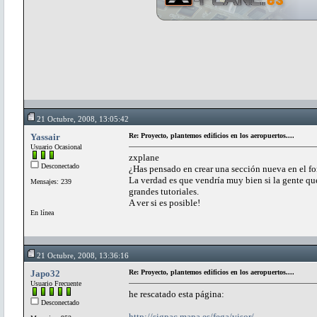
21 Octubre, 2008, 13:05:42
Yassair
Re: Proyecto, plantemos edificios en los aeropuertos....
Usuario Ocasional
zxplane
Desconectado
¿Has pensado en crear una sección nueva en el for
La verdad es que vendría muy bien si la gente qu
Mensajes: 239
grandes tutoriales.
A ver si es posible!
En línea
21 Octubre, 2008, 13:36:16
Japo32
Re: Proyecto, plantemos edificios en los aeropuertos....
Usuario Frecuente
he rescatado esta página:
Desconectado
http://sigpac.mapa.es/fega/visor/