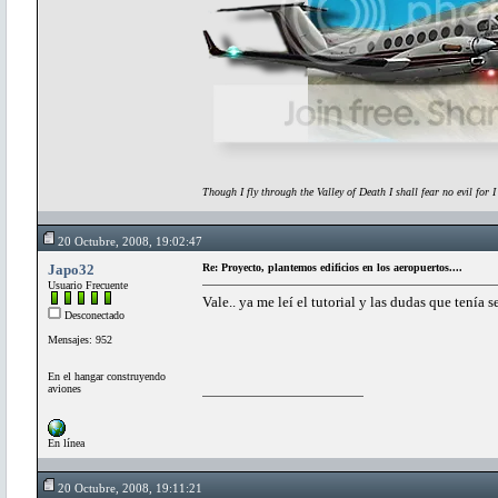
Though I fly through the Valley of Death I shall fear no evil for 
20 Octubre, 2008, 19:02:47
Japo32
Re: Proyecto, plantemos edificios en los aeropuertos....
Usuario Frecuente
Vale.. ya me leí el tutorial y las dudas que tenía 
Desconectado
Mensajes: 952
En el hangar construyendo
aviones
En línea
20 Octubre, 2008, 19:11:21