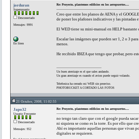
jorduran
Re: Proyecto, plantemos edificios en los aeropuertos....
Superusuario
Creo que entre los planos de AENA y el GOOGLE co
Desconectado
de poner los plafones indicativos y las pintadas e
Mensajes: 9991
El WED tiene su mini-manual en HELP bastante cl
Escalar las imágenes que pueden ser 1, 2 o 3 para
En línea
menos.
He recibido IBIZA que tengo que probar, pero est
Un buen aterrizaje es el que sales andando.
Un gran aterrizaje es cuando el avion puede seguir volando.
Telefonica ha cerrado mi WEB sin preaviso.
PHOTOBUCKET A CORTADO LAS FOTOS
21 Octubre, 2008, 11:02:55
Japo32
Re: Proyecto, plantemos edificios en los aeropuertos....
Usuario Frecuente
no tengo tan claro que con el google pueda saca
Desconectado
ni siquiera se como es la torre. Es por ello que cre
Ahí es importante aquellas personas que vivan po
Mensajes: 952
digitales se requieren.