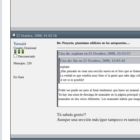
22 Octubre, 2008, 01:02:56
Yassair
Re: Proyecto, plantemos edificios en los aeropuertos....
Usuario Ocasional
Cita de: zxplane en 21 Octubre, 2008, 23:53:57
Desconectado
Cita de: Air en 21 Octubre, 2008, 13:05:42
Mensajes: 239
zxplane
¿Has pensado en crear una sección nueva en el foro que se llame 
La verdad es que vendría muy bien si la gente que sabe algo col
En línea
A ver si es posible!
Poder ser puede ser pero al final tendremos que hacer un manual 
Ya hay una zona de descarga de manuales en la página principal 
manuales en dos sitios diferentes. Los manuales habría que maque
Tú sabrás genio!!
Aunque una sección más (que tampoco es tanto) 