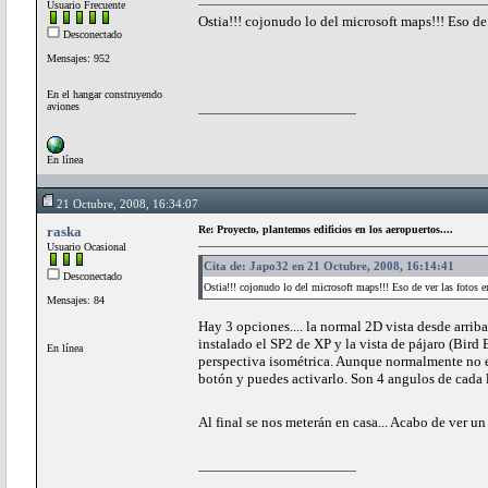
Usuario Frecuente
Ostia!!! cojonudo lo del microsoft maps!!! Eso de 
Desconectado
Mensajes: 952
En el hangar construyendo
aviones
En línea
21 Octubre, 2008, 16:34:07
raska
Re: Proyecto, plantemos edificios en los aeropuertos....
Usuario Ocasional
Cita de: Japo32 en 21 Octubre, 2008, 16:14:41
Desconectado
Ostia!!! cojonudo lo del microsoft maps!!! Eso de ver las fotos e
Mensajes: 84
Hay 3 opciones.... la normal 2D vista desde arriba
instalado el SP2 de XP y la vista de pájaro (Bird E
En línea
perspectiva isométrica. Aunque normalmente no esta
botón y puedes activarlo. Son 4 angulos de cada l
Al final se nos meterán en casa... Acabo de ver un