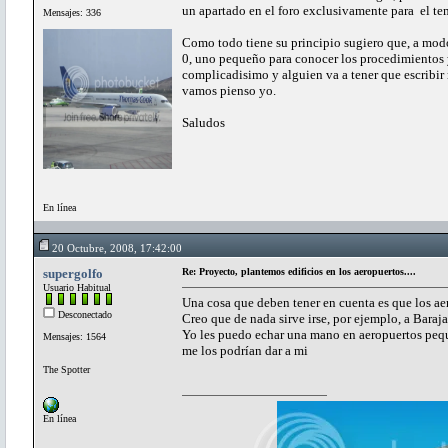
un apartado en el foro exclusivamente para el te
Mensajes: 336
Como todo tiene su principio sugiero que, a modo
0, uno pequeño para conocer los procedimientos y 
complicadisimo y alguien va a tener que escribir
vamos pienso yo.
Saludos
En línea
20 Octubre, 2008, 17:42:00
supergolfo
Re: Proyecto, plantemos edificios en los aeropuertos....
Usuario Habitual
Una cosa que deben tener en cuenta es que los ae
Desconectado
Creo que de nada sirve irse, por ejemplo, a Baraja
Yo les puedo echar una mano en aeropuertos pe
Mensajes: 1564
me los podrían dar a mi
The Spotter
En línea