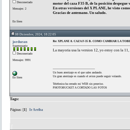
Desconectado
motor del caza F35 B, de la posición despegue v
En otras versiones del X PLANE, he visto co
Mensajes: 2
Gracias de antemano. Un saludo.
En línea
08 Diciembre, 2024, 18:22:05
jorduran
Re: XPLANE 8. CAZA F-35 B. COMO CAMBIAR LA T
Superusuario
La mayoria usa la version 12, yo estoy con la 11, 
Desconectado
Mensajes: 9991
Un buen aterrizaje es el que sales andando.
Un gran aterrizaje es cuando el avion puede seguir volando.
En línea
Telefonica ha cerrado mi WEB sin preaviso.
PHOTOBUCKET A CORTADO LAS FOTOS
Tags:
Páginas: [
1
]
Ir Arriba