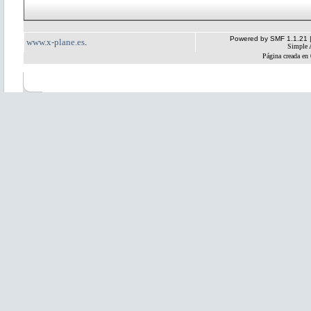
Powered by SMF 1.1.21
www.x-plane.es
.
Simple 
Página creada en