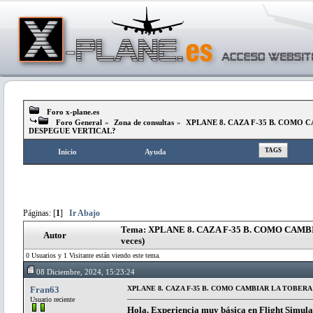
Foro x-plane.es
Foro General
»
Zona de consultas
»
XPLANE 8. CAZA F-35 B. COMO 
DESPEGUE VERTICAL?
TAGS
Inicio
Ayuda
Páginas: [
1
]
Ir Abajo
Tema: XPLANE 8. CAZA F-35 B. COMO CAM
Autor
veces)
0 Usuarios y 1 Visitante están viendo este tema.
08 Diciembre, 2024, 15:23:24
Fran63
XPLANE 8. CAZA F-35 B. COMO CAMBIAR LA TOBER
Usuario reciente
Hola. Experiencia muy básica en Flight Simulat