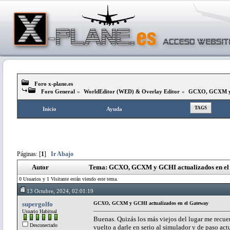
Foro x-plane.es
Foro General
»
WorldEditor (WED) & Overlay Editor
»
GCXO, GCXM y G
TAGS
Inicio
Ayuda
Páginas: [
1
]
Ir Abajo
Autor
Tema: GCXO, GCXM y GCHI actualizados en el 
0 Usuarios y 1 Visitante están viendo este tema.
13 Octubre, 2024, 02:01:19
supergolfo
GCXO, GCXM y GCHI actualizados en el Gateway
Usuario Habitual
Buenas. Quizás los más viejos del lugar me recu
Desconectado
vuelto a darle en serio al simulador y de paso act