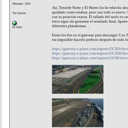
Mensajes: 1564
Así, Tenerife Norte y El Hierro los he rehecho d
quedado como estaban, pero casi todo es nuevo.
The Spotter
con su posición exacta. El rallado del suelo es c
éstos sigue sin gustarme el resultado final. Apart
diferentes plataformas ...
En línea
Están los dos en el gateway para descargar. Con 
era imposible hacerlo perfecto después de todo lo
https://gateway.x-plane.com/airports/GCXO/sho
https://gateway.x-plane.com/airports/GCXM/sh
https://gateway.x-plane.com/airports/GCHI/show