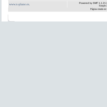
Powered by SMF 1.1.21
www.x-plane.es
.
Simple 
Página creada en