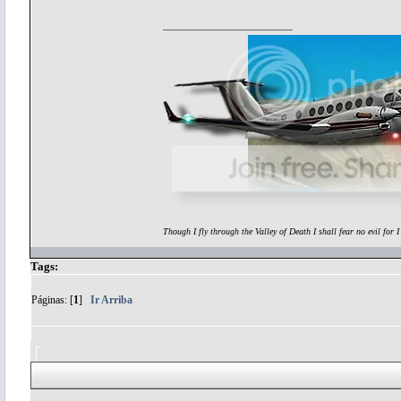
Though I fly through the Valley of Death I shall fear no evil for 
Tags:
Páginas: [
1
]
Ir Arriba