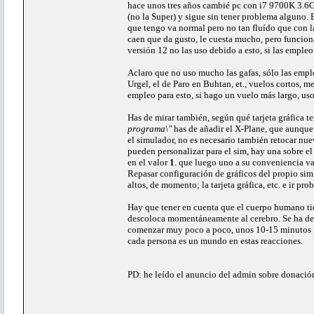
hace unos tres años cambié pc con i7 9700K 3.6
(no la Super) y sigue sin tener problema alguno. 
que tengo va normal pero no tan fluído que con l
caen que da gusto, le cuesta mucho, pero funcion
versión 12 no las uso debido a esto, si las empleo
Aclaro que no uso mucho las gafas, sólo las emple
Urgel, el de Paro en Buhtan, et., vuelos cortos, m
empleo para esto, si hago un vuelo más largo, uso 
Has de mirar también, según qué tarjeta gráfica t
programa\"
has de añadir el X-Plane, que aunque 
el simulador, no es necesario también retocar nue
pueden personalizar para el sim, hay una sobre e
en el valor
1
. que luego uno a su conveniencia va
Repasar configuración de gráficos del propio sim
altos, de momento; la tarjeta gráfica, etc. e ir pr
Hay que tener en cuenta que el cuerpo humano tien
descoloca momentáneamente al cerebro. Se ha de
comenzar muy poco a poco, unos 10-15 minutos ini
cada persona es un mundo en estas reacciones.
PD: he leído el anuncio del admin sobre donació