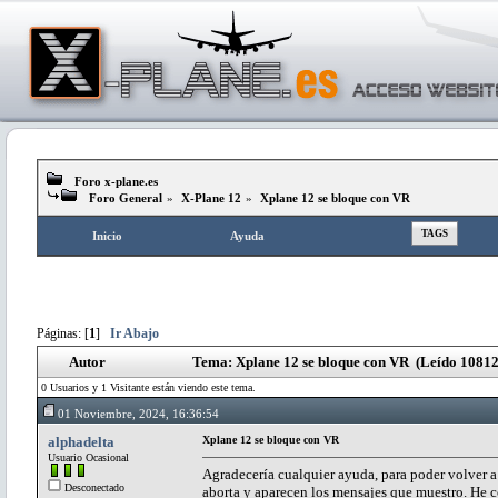
Foro x-plane.es
Foro General
»
X-Plane 12
»
Xplane 12 se bloque con VR
TAGS
Inicio
Ayuda
Páginas: [
1
]
Ir Abajo
Autor
Tema: Xplane 12 se bloque con VR (Leído 10812
0 Usuarios y 1 Visitante están viendo este tema.
01 Noviembre, 2024, 16:36:54
alphadelta
Xplane 12 se bloque con VR
Usuario Ocasional
Agradecería cualquier ayuda, para poder volver 
Desconectado
aborta y aparecen los mensajes que muestro. He c