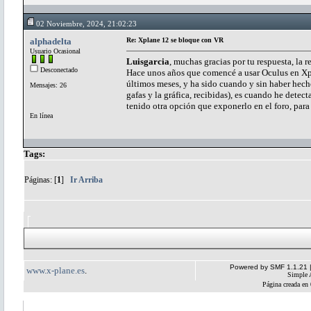
02 Noviembre, 2024, 21:02:23
alphadelta
Re: Xplane 12 se bloque con VR
Usuario Ocasional
Luisgarcia
, muchas gracias por tu respuesta, la 
Desconectado
Hace unos años que comencé a usar Oculus en Xpla
últimos meses, y ha sido cuando y sin haber hech
Mensajes: 26
gafas y la gráfica, recibidas), es cuando he dete
tenido otra opción que exponerlo en el foro, para
En línea
Tags:
Páginas: [
1
]
Ir Arriba
Powered by SMF 1.1.21
www.x-plane.es
.
Simple 
Página creada en