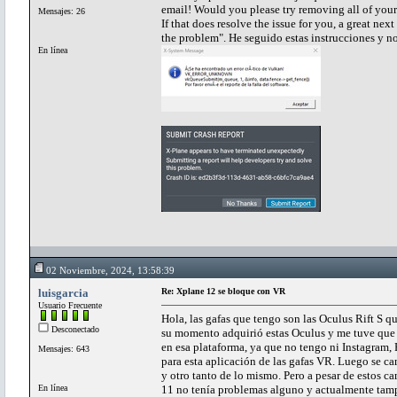
email! Would you please try removing all of your
Mensajes: 26
If that does resolve the issue for you, a great ne
the problem". He seguido estas instrucciones y n
En línea
02 Noviembre, 2024, 13:58:39
luisgarcia
Re: Xplane 12 se bloque con VR
Usuario Frecuente
Hola, las gafas que tengo son las Oculus Rift S 
Desconectado
su momento adquirió estas Oculus y me tuve que 
en esa plataforma, ya que no tengo ni Instagram, 
Mensajes: 643
para esta aplicación de las gafas VR. Luego se c
y otro tanto de lo mismo. Pero a pesar de estos 
En línea
11 no tenía problemas alguno y actualmente tam