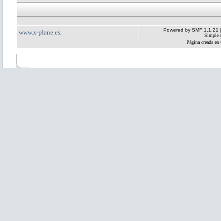
Powered by SMF 1.1.21
www.x-plane.es
.
Simple 
Página creada en