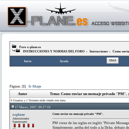
Foro x-plane.es
INSTRUCCIONES Y NORMAS DEL FORO
»
Instrucciones
»
Como envia
TAGS
Inicio
Ayuda
Páginas: [
1
]
Ir Abajo
Autor
Tema: Como enviar un mensaje privado "PM". (
0 Usuarios y 1 Visitante están viendo este tema.
17 Marzo, 2007, 09:27:10
zxplane
Como enviar un mensaje privado "PM".
Administrador
Superusuario
PM viene de las siglas en inglés "Private Messag
Simplemente, arriba del todo a la Dcha. debajo de 