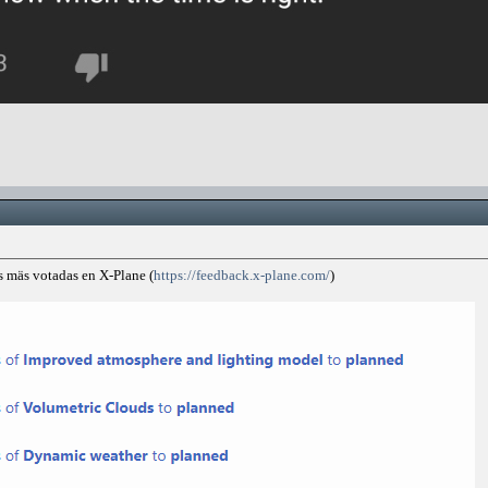
s mäs votadas en X-Plane (
https://feedback.x-plane.com/
)