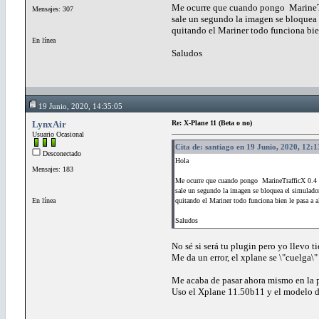
Me ocurre que cuando pongo MarineTra
Mensajes: 307
sale un segundo la imagen se bloquea 
quitando el Mariner todo funciona bie
En línea
Saludos
19 Junio, 2020, 14:35:05
LynxAir
Re: X-Plane 11 (Beta o no)
Usuario Ocasional
Cita de: santiago en 19 Junio, 2020, 12:
Desconectado
Hola
Mensajes: 183
Me ocurre que cuando pongo MarineTrafficX 0.4 e
sale un segundo la imagen se bloquea el simulador
En línea
quitando el Mariner todo funciona bien le pasa a 
Saludos
No sé si será tu plugin pero yo llevo
Me da un error, el xplane se \"cuelga\"
Me acaba de pasar ahora mismo en la pa
Uso el Xplane 11.50b11 y el modelo d