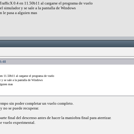
fficX 0.4 en 11.50b11 al cargarse el programa de vuelo
el simulador y se sale a la pantalla de Windows
n le pasa a alguien mas
13:48
n 11.50b11 al cargarse el programa de vuelo
 y se sale a la pantalla de Windows
alguien mas
 tiempo sin poder completar un vuelo completo.
 y no se puede recuperar.
rte final del descenso antes de hacer la maniobra final para aterrizar.
e vuelo experimental.