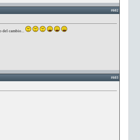
#602
o del cambio...
#603