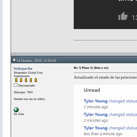
14 Octubre, 2020, 21:05:03
bokepacha
Re: X-Plane 11 (Beta o no)
Moderador Global Foro
Superusuario
Actualizado el estado de las peticione
Desconectado
Mensajes: 7601
liberate tute me ex inferis
En línea