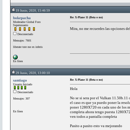
19 Junio, 2020, 15:46:59
bokepacha
Re: X-Plane 11 (Beta o no)
Moderador Global Foro
Superusuario
Mira, no me recuerdes las opciones de
Desconectado
Mensajes: 7601
liberate tute me ex inferis
En línea
29 Junio, 2020, 13:00:10
santiago
Re: X-Plane 11 (Beta o no)
Usuario Iniciado
Hola
Desconectado
No se si sera por el Vulkan 11.50b.11
Mensajes: 307
el caso es que ya puedo poner la reso
poner 1280X720 en cada uno de los mon
En línea
completa ahora tengo puesta 1280X72
ven todos a pantalla completa
Pasito a pasito esto va mejorando