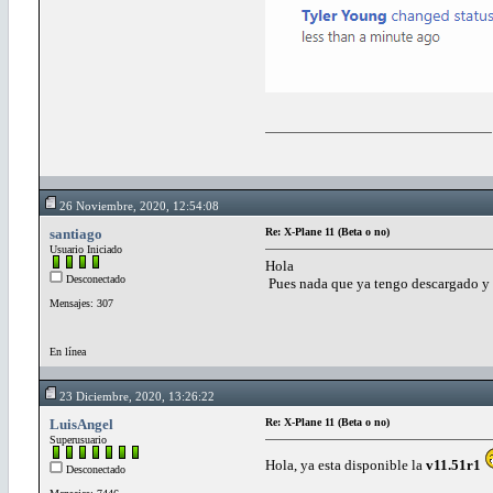
26 Noviembre, 2020, 12:54:08
santiago
Re: X-Plane 11 (Beta o no)
Usuario Iniciado
Hola
Desconectado
Pues nada que ya tengo descargado y 
Mensajes: 307
En línea
23 Diciembre, 2020, 13:26:22
LuisAngel
Re: X-Plane 11 (Beta o no)
Superusuario
Hola, ya esta disponible la
v11.51r1
Desconectado