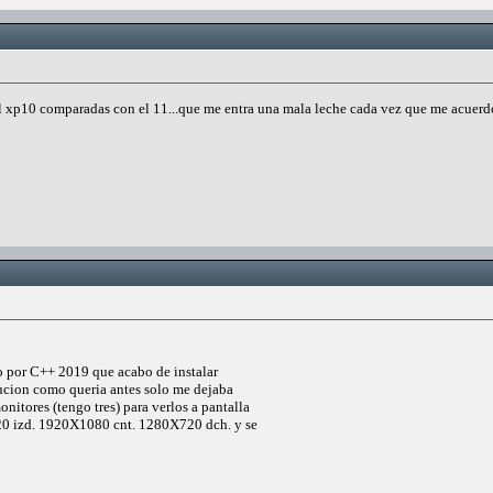
l xp10 comparadas con el 11...que me entra una mala leche cada vez que me acuerd
 o por C++ 2019 que acabo de instalar
lucion como queria antes solo me dejaba
itores (tengo tres) para verlos a pantalla
0 izd. 1920X1080 cnt. 1280X720 dch. y se