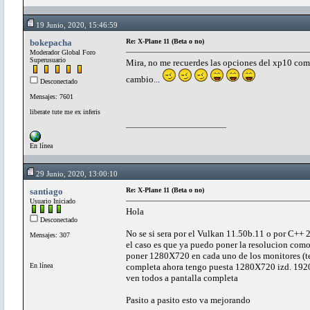
19 Junio, 2020, 15:46:59
bokepacha
Re: X-Plane 11 (Beta o no)
Moderador Global Foro
Superusuario
Mira, no me recuerdes las opciones del xp10 com
cambio...
Desconectado
Mensajes: 7601
liberate tute me ex inferis
En línea
29 Junio, 2020, 13:00:10
santiago
Re: X-Plane 11 (Beta o no)
Usuario Iniciado
Hola
Desconectado
No se si sera por el Vulkan 11.50b.11 o por C++ 
Mensajes: 307
el caso es que ya puedo poner la resolucion como
poner 1280X720 en cada uno de los monitores (ten
En línea
completa ahora tengo puesta 1280X720 izd. 192
ven todos a pantalla completa
Pasito a pasito esto va mejorando