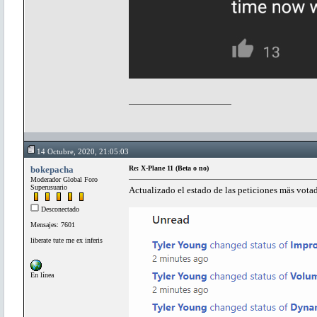
14 Octubre, 2020, 21:05:03
bokepacha
Re: X-Plane 11 (Beta o no)
Moderador Global Foro
Superusuario
Actualizado el estado de las peticiones mäs vota
Desconectado
Mensajes: 7601
liberate tute me ex inferis
En línea