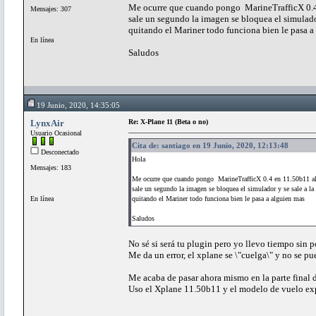
Me ocurre que cuando pongo MarineTrafficX 0.4 
Mensajes: 307
sale un segundo la imagen se bloquea el simulado
quitando el Mariner todo funciona bien le pasa a
En línea
Saludos
19 Junio, 2020, 14:35:05
LynxAir
Re: X-Plane 11 (Beta o no)
Usuario Ocasional
Cita de: santiago en 19 Junio, 2020, 12:13:48
Desconectado
Hola
Mensajes: 183
Me ocurre que cuando pongo MarineTrafficX 0.4 en 11.50b11 al 
sale un segundo la imagen se bloquea el simulador y se sale a l
En línea
quitando el Mariner todo funciona bien le pasa a alguien mas
Saludos
No sé si será tu plugin pero yo llevo tiempo sin
Me da un error, el xplane se \"cuelga\" y no se pu
Me acaba de pasar ahora mismo en la parte final de
Uso el Xplane 11.50b11 y el modelo de vuelo ex