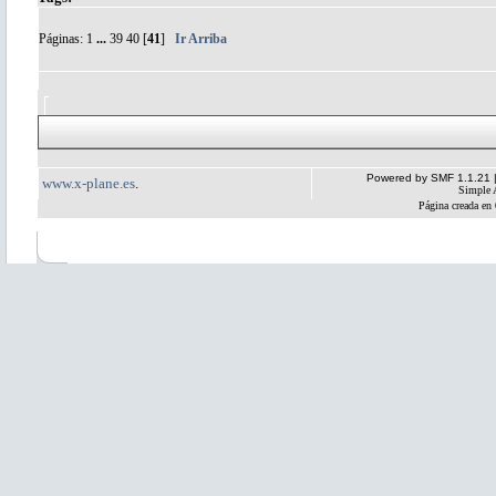
Páginas:
1
...
39
40
[
41
]
Ir Arriba
Powered by SMF 1.1.21
www.x-plane.es
.
Simple 
Página creada en