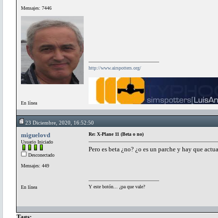
Mensajes: 7446
http://www.airspotters.org/
En línea
23 Diciembre, 2020, 16:52:50
miguelovd
Re: X-Plane 11 (Beta o no)
Usuario Iniciado
Pero es beta ¿no? ¿o es un parche y hay que actua
Desconectado
Mensajes: 449
Y este botón... ¿pa que vale?
En línea
Tags: