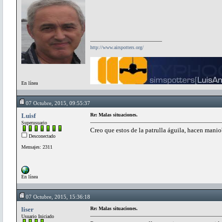
http://www.airspotters.org/
En línea
07 Octubre, 2015, 09:55:37
Luisf
Re: Malas situaciones.
Superusuario
Creo que estos de la patrulla águila, hacen maniob
Desconectado
Mensajes: 2311
En línea
07 Octubre, 2015, 15:36:18
liser
Re: Malas situaciones.
Usuario Iniciado