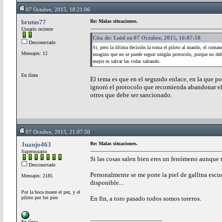
07 Octubre, 2015, 18:21:06
brutus77
Re: Malas situaciones.
Usuario reciente
Cita de: Luisf en 07 Octubre, 2015, 16:07:58
Desconectado
Si, pero la última decisión la toma el piloto al mando, el comand
Mensajes: 12
imagino que no se puede seguir ningún protocolo, porque no deber 
mejor es salvar las vidas saltando.
En línea
El tema es que en el segundo enlace, en la que p
ignoró el protocolo que recomienda abandonar el a
otros que debe ser sancionado.
07 Octubre, 2015, 21:07:50
Juanjo463
Re: Malas situaciones.
Superusuario
Si las cosas salen bien eres un fenómeno aunque 
Desconectado
Personalmente se me pone la piel de gallina esc
Mensajes: 2185
disponible...
Por la boca muere el pez, y el
piloto por los pies
En fin, a toro pasado todos somos toreros.
En línea