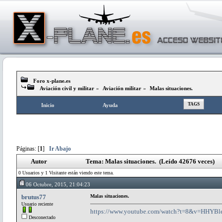
Foro x-plane.es
Aviación civil y militar
»
Aviación militar
»
Malas situaciones.
TAGS
Inicio
Ayuda
Páginas: [
1
]
Ir Abajo
Autor
Tema: Malas situaciones. (Leído 42676 veces)
0 Usuarios y 1 Visitante están viendo este tema.
06 Octubre, 2015, 21:04:23
brutus77
Malas situaciones.
Usuario reciente
https://www.youtube.com/watch?t=8&v=HHYB
Desconectado