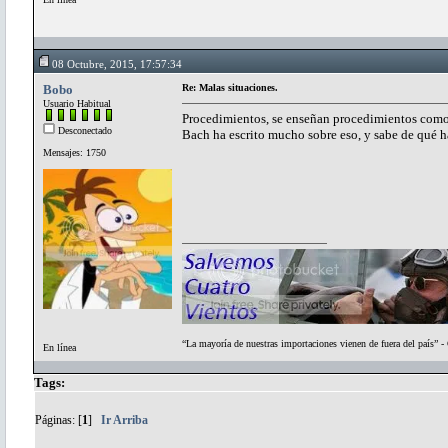
08 Octubre, 2015, 17:57:34
Bobo
Re: Malas situaciones.
Usuario Habitual
Procedimientos, se enseñan procedimientos como s
Desconectado
Bach ha escrito mucho sobre eso, y sabe de qué h
Mensajes: 1750
“La mayoría de nuestras importaciones vienen de fuera del país” 
En línea
Tags:
Páginas: [
1
]
Ir Arriba