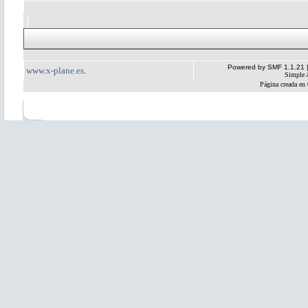
Powered by SMF 1.1.21
www.x-plane.es
.
Simple 
Página creada en