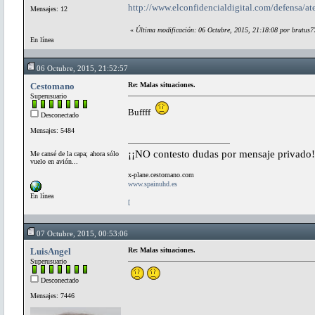
http://www.elconfidencialdigital.com/defensa/at
Mensajes: 12
«
Última modificación: 06 Octubre, 2015, 21:18:08 por brutus7
En línea
06 Octubre, 2015, 21:52:57
Cestomano
Re: Malas situaciones.
Superusuario
Buffff
Desconectado
Mensajes: 5484
¡¡NO contesto dudas por mensaje privado!
Me cansé de la capa; ahora sólo
vuelo en avión...
x-plane.cestomano.com
www.spainuhd.es
En línea
[
07 Octubre, 2015, 00:53:06
LuisAngel
Re: Malas situaciones.
Superusuario
Desconectado
Mensajes: 7446