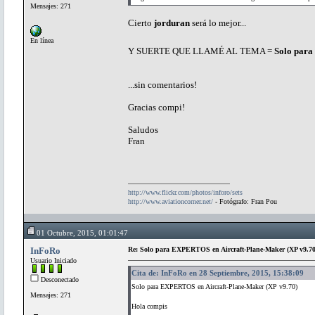
Mensajes: 271
Cierto
jorduran
será lo mejor...
En línea
Y SUERTE QUE LLAMÉ AL TEMA =
Solo pa
...sin comentarios!
Gracias compi!
Saludos
Fran
http://www.flickr.com/photos/inforo/sets
http://www.aviationcorner.net/
- Fotógrafo: Fran Pou
01 Octubre, 2015, 01:01:47
InFoRo
Re: Solo para EXPERTOS en Aircraft-Plane-Maker (XP v9.70
Usuario Iniciado
Cita de: InFoRo en 28 Septiembre, 2015, 15:38:09
Desconectado
Solo para EXPERTOS en Aircraft-Plane-Maker (XP v9.70)
Mensajes: 271
Hola compis