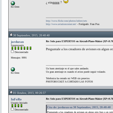
¿ eingggg ?
En línea
http://www.flickr.com/photos/inforo/sets
http://www.aviationcorner.net/
- Fotógrafo: Fran Pou
30 Septiembre, 2015, 20:40:40
jorduran
Re: Solo para EXPERTOS en Aircraft-Plane-Maker (XP v9.70
Superusuario
Preguntale a los creadores de aviones en algun ot
Desconectado
Mensajes: 9991
Un buen aterrizaje es el que sales andando.
Un gran aterrizaje es cuando el avion puede seguir volando.
En línea
Telefonica ha cerrado mi WEB sin preaviso.
PHOTOBUCKET A CORTADO LAS FOTOS
01 Octubre, 2015, 00:26:57
InFoRo
Re: Solo para EXPERTOS en Aircraft-Plane-Maker (XP v9.70
Usuario Iniciado
Cita de: jorduran en 30 Septiembre, 2015, 20:40:40
Desconectado
Preguntale a los creadores de aviones en algun otro foro o en xp