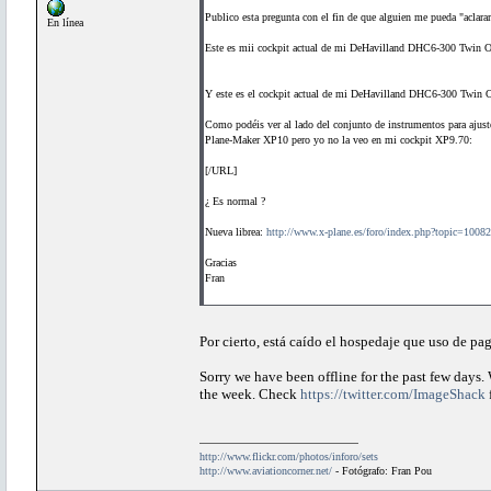
Publico esta pregunta con el fin de que alguien me pueda "aclara
En línea
Este es mii cockpit actual de mi DeHavilland DHC6-300 Twin O
Y este es el cockpit actual de mi DeHavilland DHC6-300 Twin 
Como podéis ver al lado del conjunto de instrumentos para ajust
Plane-Maker XP10 pero yo no la veo en mi cockpit XP9.70:
[/URL]
¿ Es normal ?
Nueva librea:
http://www.x-plane.es/foro/index.php?topic=10082
Gracias
Fran
Por cierto, está caído el hospedaje que uso de pag
Sorry we have been offline for the past few days.
the week. Check
https://twitter.com/ImageShack
http://www.flickr.com/photos/inforo/sets
http://www.aviationcorner.net/
- Fotógrafo: Fran Pou