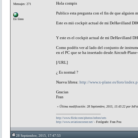
Hola compis
Mensajes: 271
Publico esta pregunta con el fin de que alguien 
En línea
Este es mii cockpit actual de mi DeHavilland D
Y este es el cockpit actual de mi DeHavilland 
Como podéis ver al lado del conjunto de instrume
en el PC que se ha insertado desde Aircraft-Pla
[/URL]
¿ Es normal ?
Nueva librea:
http://www.x-plane.es/foro/index
Gracias
Fran
«
Última modificación: 28 Septiembre, 2015, 15:43:22 por InF
http://www.flickr.com/photos/inforo/sets
http://www.aviationcorner.net/
- Fotógrafo: Fran Pou
28 Septiembre, 2015, 17:47:53