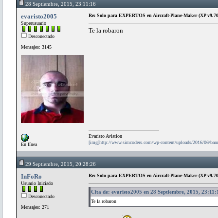
28 Septiembre, 2015, 23:11:16
evaristo2005
Re: Solo para EXPERTOS en Aircraft-Plane-Maker (XP v9.70
Superusuario
Te la robaron
Desconectado
Mensajes: 3145
Evaristo Aviation
[img]http://www.simcoders.com/wp-content/uploads/2016/06/ba
En línea
29 Septiembre, 2015, 20:28:26
InFoRo
Re: Solo para EXPERTOS en Aircraft-Plane-Maker (XP v9.70
Usuario Iniciado
Cita de: evaristo2005 en 28 Septiembre, 2015, 23:11:
Desconectado
Te la robaron
Mensajes: 271