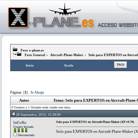
Foro x-plane.es
Foro General
»
Aircraft-Plane-Maker
»
Solo para EXPERTOS en Aircraf
TAGS
Inicio
Ayuda
Páginas: [
1
]
Ir Abajo
Autor
Tema: Solo para EXPERTOS en Aircraft-Plane-M
0 Usuarios y 1 Visitante están viendo este tema.
28 Septiembre, 2015, 15:38:09
InFoRo
Solo para EXPERTOS en Aircraft-Plane-Maker (XP v9.70)
Usuario Iniciado
Solo para EXPERTOS en Aircraft-Plane-Maker (X
Desconectado