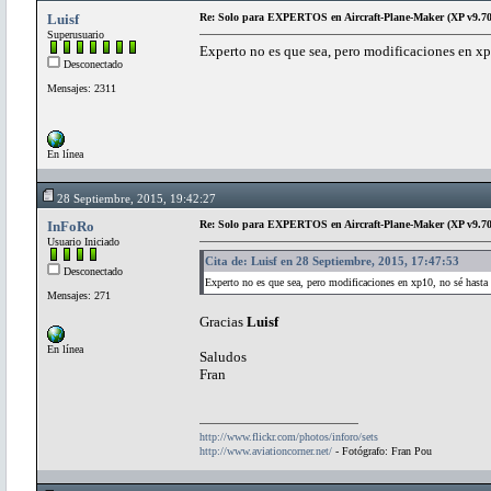
Luisf
Re: Solo para EXPERTOS en Aircraft-Plane-Maker (XP v9.70
Superusuario
Experto no es que sea, pero modificaciones en xp
Desconectado
Mensajes: 2311
En línea
28 Septiembre, 2015, 19:42:27
InFoRo
Re: Solo para EXPERTOS en Aircraft-Plane-Maker (XP v9.70
Usuario Iniciado
Cita de: Luisf en 28 Septiembre, 2015, 17:47:53
Desconectado
Experto no es que sea, pero modificaciones en xp10, no sé hasta
Mensajes: 271
Gracias
Luisf
En línea
Saludos
Fran
http://www.flickr.com/photos/inforo/sets
http://www.aviationcorner.net/
- Fotógrafo: Fran Pou