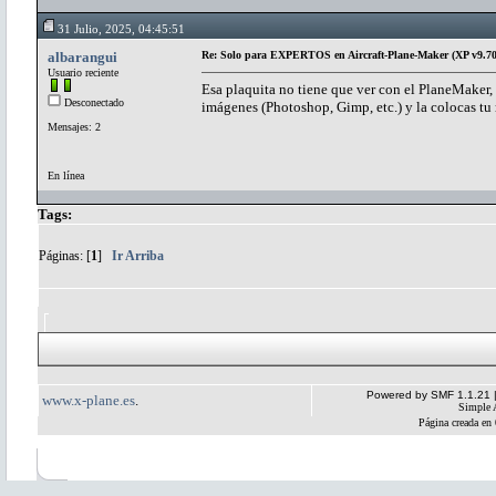
31 Julio, 2025, 04:45:51
albarangui
Re: Solo para EXPERTOS en Aircraft-Plane-Maker (XP v9.70
Usuario reciente
Esa plaquita no tiene que ver con el PlaneMaker, 
Desconectado
imágenes (Photoshop, Gimp, etc.) y la colocas tu 
Mensajes: 2
En línea
Tags:
Páginas: [
1
]
Ir Arriba
Powered by SMF 1.1.21
www.x-plane.es
.
Simple 
Página creada en