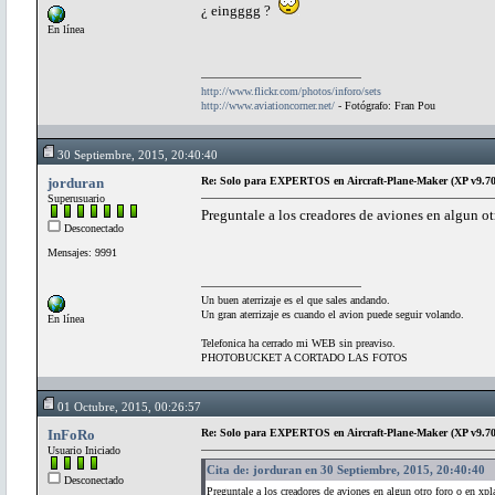
¿ eingggg ?
En línea
http://www.flickr.com/photos/inforo/sets
http://www.aviationcorner.net/
- Fotógrafo: Fran Pou
30 Septiembre, 2015, 20:40:40
jorduran
Re: Solo para EXPERTOS en Aircraft-Plane-Maker (XP v9.70
Superusuario
Preguntale a los creadores de aviones en algun ot
Desconectado
Mensajes: 9991
Un buen aterrizaje es el que sales andando.
Un gran aterrizaje es cuando el avion puede seguir volando.
En línea
Telefonica ha cerrado mi WEB sin preaviso.
PHOTOBUCKET A CORTADO LAS FOTOS
01 Octubre, 2015, 00:26:57
InFoRo
Re: Solo para EXPERTOS en Aircraft-Plane-Maker (XP v9.70
Usuario Iniciado
Cita de: jorduran en 30 Septiembre, 2015, 20:40:40
Desconectado
Preguntale a los creadores de aviones en algun otro foro o en xp