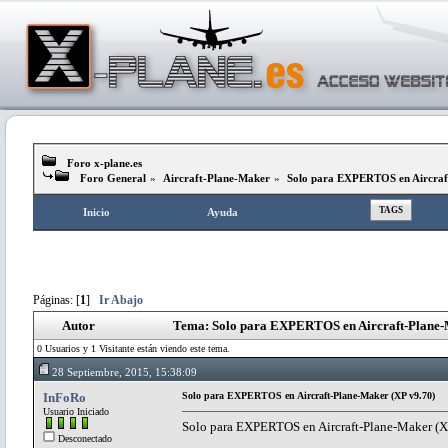
Foro x-plane.es
Foro General
»
Aircraft-Plane-Maker
»
Solo para EXPERTOS en Aircraf
TAGS
Inicio
Ayuda
Páginas: [
1
]
Ir Abajo
Autor
Tema: Solo para EXPERTOS en Aircraft-Plane-M
0 Usuarios y 1 Visitante están viendo este tema.
28 Septiembre, 2015, 15:38:09
InFoRo
Solo para EXPERTOS en Aircraft-Plane-Maker (XP v9.70)
Usuario Iniciado
Solo para EXPERTOS en Aircraft-Plane-Maker (X
Desconectado