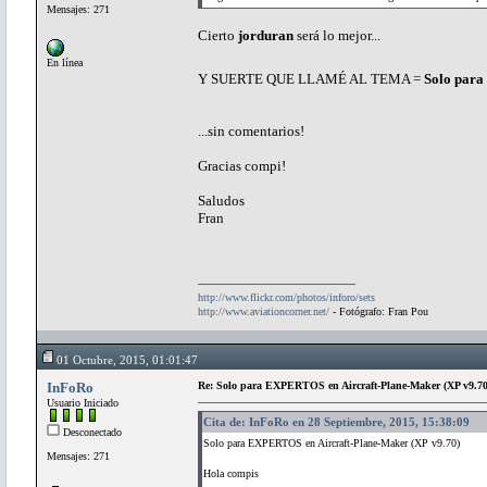
Mensajes: 271
Cierto
jorduran
será lo mejor...
En línea
Y SUERTE QUE LLAMÉ AL TEMA =
Solo pa
...sin comentarios!
Gracias compi!
Saludos
Fran
http://www.flickr.com/photos/inforo/sets
http://www.aviationcorner.net/
- Fotógrafo: Fran Pou
01 Octubre, 2015, 01:01:47
InFoRo
Re: Solo para EXPERTOS en Aircraft-Plane-Maker (XP v9.70
Usuario Iniciado
Cita de: InFoRo en 28 Septiembre, 2015, 15:38:09
Desconectado
Solo para EXPERTOS en Aircraft-Plane-Maker (XP v9.70)
Mensajes: 271
Hola compis