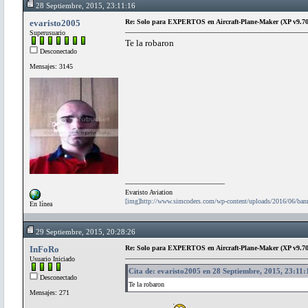
28 Septiembre, 2015, 23:11:16
evaristo2005
Re: Solo para EXPERTOS en Aircraft-Plane-Maker (XP v9.70
Superusuario
Te la robaron
Desconectado
Mensajes: 3145
Evaristo Aviation
[img]http://www.simcoders.com/wp-content/uploads/2016/06/ba
En línea
29 Septiembre, 2015, 20:28:26
InFoRo
Re: Solo para EXPERTOS en Aircraft-Plane-Maker (XP v9.70
Usuario Iniciado
Cita de: evaristo2005 en 28 Septiembre, 2015, 23:11:
Desconectado
Te la robaron
Mensajes: 271