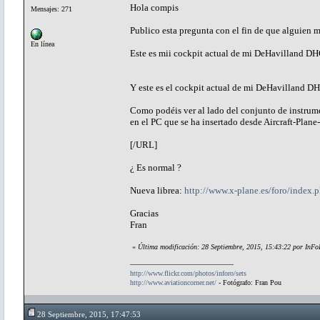
Hola compis
Mensajes: 271
Publico esta pregunta con el fin de que alguien 
En línea
Este es mii cockpit actual de mi DeHavilland D
Y este es el cockpit actual de mi DeHavilland 
Como podéis ver al lado del conjunto de instrume
en el PC que se ha insertado desde Aircraft-Pla
[/URL]
¿ Es normal ?
Nueva librea:
http://www.x-plane.es/foro/index
Gracias
Fran
«
Última modificación: 28 Septiembre, 2015, 15:43:22 por InF
http://www.flickr.com/photos/inforo/sets
http://www.aviationcorner.net/
- Fotógrafo: Fran Pou
28 Septiembre, 2015, 17:47:53