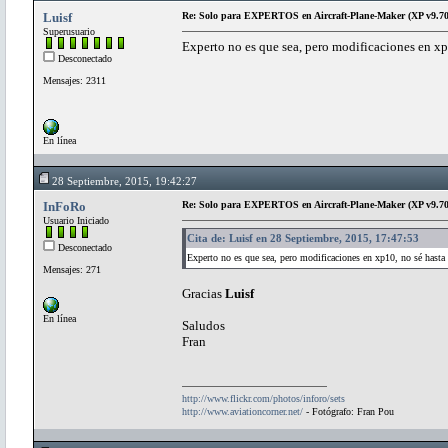
Luisf
Re: Solo para EXPERTOS en Aircraft-Plane-Maker (XP v9.70
Superusuario
Experto no es que sea, pero modificaciones en xp
Desconectado
Mensajes: 2311
En línea
28 Septiembre, 2015, 19:42:27
InFoRo
Re: Solo para EXPERTOS en Aircraft-Plane-Maker (XP v9.70
Usuario Iniciado
Cita de: Luisf en 28 Septiembre, 2015, 17:47:53
Desconectado
Experto no es que sea, pero modificaciones en xp10, no sé hasta
Mensajes: 271
Gracias
Luisf
En línea
Saludos
Fran
http://www.flickr.com/photos/inforo/sets
http://www.aviationcorner.net/
- Fotógrafo: Fran Pou