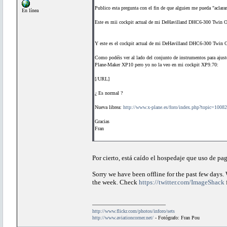
Publico esta pregunta con el fin de que alguien me pueda "aclara
En línea
Este es mii cockpit actual de mi DeHavilland DHC6-300 Twin O
Y este es el cockpit actual de mi DeHavilland DHC6-300 Twin 
Como podéis ver al lado del conjunto de instrumentos para ajust
Plane-Maker XP10 pero yo no la veo en mi cockpit XP9.70:
[/URL]
¿ Es normal ?
Nueva librea:
http://www.x-plane.es/foro/index.php?topic=10082
Gracias
Fran
Por cierto, está caído el hospedaje que uso de pag
Sorry we have been offline for the past few days.
the week. Check
https://twitter.com/ImageShack
http://www.flickr.com/photos/inforo/sets
http://www.aviationcorner.net/
- Fotógrafo: Fran Pou