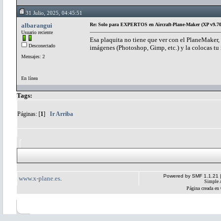
31 Julio, 2025, 04:45:51
albarangui
Re: Solo para EXPERTOS en Aircraft-Plane-Maker (XP v9.70
Usuario reciente
Esa plaquita no tiene que ver con el PlaneMaker, 
Desconectado
imágenes (Photoshop, Gimp, etc.) y la colocas tu 
Mensajes: 2
En línea
Tags:
Páginas: [
1
]
Ir Arriba
Powered by SMF 1.1.21
www.x-plane.es
.
Simple 
Página creada en