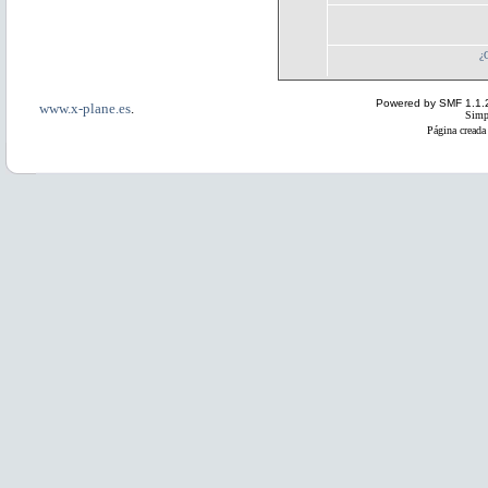
¿
Powered by SMF 1.1.
www.x-plane.es
.
Simp
Página creada