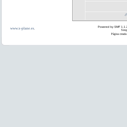
¿
Powered by SMF 1.1.
www.x-plane.es
.
Simp
Página creada