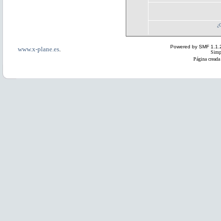
¿
Powered by SMF 1.1.
www.x-plane.es
.
Simp
Página creada